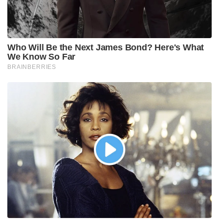
ഫെബ്രുവരിയിൽ സുരക്ഷാ സേന നടത്തിയ
ഭീകരവിരുദ്ധ പ്രവർത്തനങ്ങളുടെ ഭാഗമായി 31
ഭീകരരെ വധിച്ചിരുന്നു. ചരിത്രത്തിലെ തന്നെ ഏറ്റവും
വലിയ കമ്യൂണിസ്റ്റ് ഭീകര വേട്ടയായിരുന്നു ഇത്. ഇതിന്
പിന്നാലെയാണ് സമാനമായ രീതിയിൽ ശക്തമായ
ഏറ്റുമുട്ടൽ ഉണ്ടാകുന്നത്. ചത്തീസ്ഗഡിനെ കമ്യൂണിസ്റ്റ്
ഭീകര മുക്തമാക്കുകയാണ് കേന്ദ്ര- സംസ്ഥാന
സർക്കാരുകളുടെ ലക്ഷ്യം. അതിനാൽ വരും
ദിവസങ്ങളിലും നിർണായക നീക്കങ്ങൾ സുരക്ഷാ
സേനയുടെ ഭാഗത്ത് നിന്നും ഉണ്ടാകും. ഈ വർഷം
ഇതുവരെ ഏറ്റുമുട്ടലിൽ 103 കമ്യൂണിസ്റ്റ്
ഭീകരരെയാണ് സുരക്ഷാ സേന വധിച്ചത്.
Tags:
terrorist
encounter
naxal