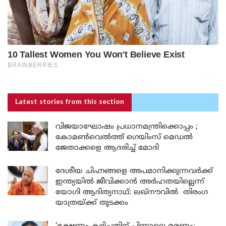
Latest stories
from this section
വിജയാഘോഷം പ്രധാനമന്ത്രിക്കൊപ്പം ;
കോമൺവെൽത്ത് ഗെയിംസ് മെഡൽ
ജേതാക്കളെ ആദരിച്ച് മോദി
ദേശീയ ചിഹ്നങ്ങളെ അപമാനിക്കുന്നവർക്ക്
ഇന്ത്യയിൽ ജീവിക്കാൻ അർഹതയില്ലെന്ന്
യോഗി ആദിത്യനാഥ്: ലഖ്‌നൗവിൽ തിരംഗ
യാത്രയ്ക്ക് തുടക്കം