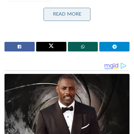
പാർലമെന്റിന്റെ മൺസൂൺ സമ്മേളനം അവസാന
READ MORE
ദിനങ്ങളിലേക്ക് ; നിർണായക ബില്ലുകൾ പാസാക്കാൻ
സാധ്യത
‘എന്നെ കൊല്ലാനാണ് ശ്രമിക്കുന്നത്, കള്ളി എന്നു
വിളിച്ചു, തലയോട്ടി തകർക്കാൻ നോക്കി’ ;
വാഹനത്തിന് നേരെ കല്ലേറുണ്ടായതിനെ രൂക്ഷമായി
വിമർശിച്ച് മമത ബാനർജി
മണിക്കൂറുകളോളം ഏറ്റുമുട്ടൽ തുടർന്നു. ഇതിന്
പിന്നാലെ നടത്തിയ പരിശോധനയിലാണ്
മൃതദേഹങ്ങൾ കണ്ടെടുത്തത്. വനമേഖലയിൽ നിന്നും
18 മൃതദേഹങ്ങളും കൻകർ ജില്ലയിൽ ഉണ്ടായ
ഏറ്റുമുട്ടലിൽ നാല് മൃതദേഹങ്ങളുമാണ്
കണ്ടെത്തിയത്. കൻകർ ജില്ലയിൽ ഉണ്ടായ
ഏറ്റുമുട്ടലിലാണ് സുരക്ഷാ സേനാംഗത്തിന് ജീവൻ
നഷ്ടമായത്. ഡിആർജി സേനാംഗം ആയിരുന്നു
വീരമൃത്യു വരിച്ചത്.