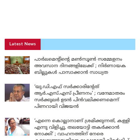
Latest News
പാർലമെന്റിന്റെ മൺസൂൺ സമ്മേളനം
അവസാന ദിനങ്ങളിലേക്ക് ; നിർണായക
ബില്ലുകൾ പാസാക്കാൻ സാധ്യത
‘യു.ഡി.എഫ് സർക്കാരിന്റേത്
ആർ.എസ്.എസ് പ്രീണനം’ ; വന്ദേമാതരം
സർക്കുലർ ഉടൻ പിൻവലിക്കണമെന്ന്
പിണറായി വിജയൻ
‘എന്നെ കൊല്ലാനാണ് ശ്രമിക്കുന്നത്, കള്ളി
എന്നു വിളിച്ചു, തലയോട്ടി തകർക്കാൻ
നോക്കി’ ; വാഹനത്തിന് നേരെ