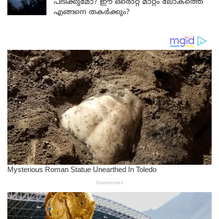
പിടിക്കുമോ? ഈ ഒരൊറ്റ മാറ്റം ലോകത്തെ
എങ്ങനെ തകർക്കും?