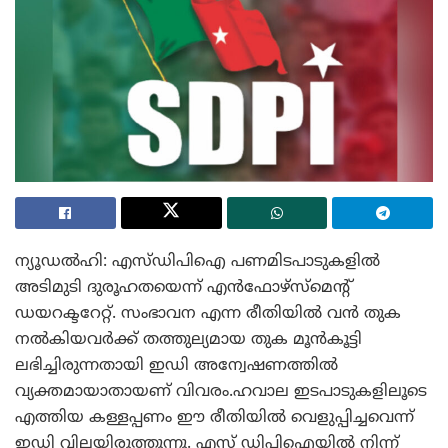
ന്യൂഡൽഹി: എസ്ഡിപിഐ പണമിടപാടുകളിൽ
അടിമുടി ദുരൂഹതയെന്ന് എൻഫോഴ്‌സ്‌മെന്റ്
ഡയറക്ടറേറ്റ്. സംഭാവന എന്ന രീതിയിൽ വൻ തുക
നൽകിയവർക്ക് തത്തുല്യമായ തുക മൂൻകൂട്ടി
ലഭിച്ചിരുന്നതായി ഇഡി അന്വേഷണത്തിൽ
വ്യക്തമായാതായണ് വിവരം.ഹവാല ഇടപാടുകളിലൂടെ
എത്തിയ കള്ളപ്പണം ഈ രീതിയിൽ വെളുപ്പിച്ചവെന്ന്
ഇഡി വിലയിരുത്തുന്നു. എസ് ഡിപിഐയിൽ നിന്ന്