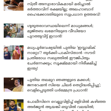
സ്ത്രീ അസ്വാഭാവികമായി മരിച്ചാൽ
ഭർത്താവിന് രക്ഷയില്ല; അലഹാബാദ്
ഹൈക്കോടതിയുടെ സുപ്രധാന ഉത്തരവ്!
ഗുരുതരാവസ്ഥയിലെന്ന് മാധ്യമങ്ങൾ;
മുജ്തബ ഖമേനിയുടെ വീഡിയോ
പുറത്തുവിട്ട് ഇറാൻ!
മധ്യപൂർവേഷ്യയിൽ പുതിയ ‘ഇസ്ലാമിക്
നാറ്റോ’? തുർക്കി-പാകിസ്താൻ -സൗദി
പ്രതിരോധ സഖ്യത്തിൽ ഈജിപ്തും
ചേർന്നേക്കും; സൂക്ഷ്മമായി നിരീക്ഷിച്ച്
ഇന്ത്യ!
പുതിയ തലമുറ ഞങ്ങളുടെ മക്കൾ;
ജനറേഷൻ സിയെ ചിലർ തെറ്റിദ്ധരിപ്പിച്ചു’;
വെളിപ്പെടുത്തി ധർമ്മേന്ദ്ര പ്രധാൻ!
പോലീസിനെ വെല്ലുവിളിച്ച് ഒളിവിൽ കഴിഞ്ഞ
അർജുൻ ആയങ്കി ഒടുവിൽ വലയിൽ;