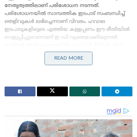
നേതൃത്വത്തിലാണ് പരിശോധന നടന്നത്.
പരിശോധനയിൽ സാമ്പത്തിക ഇടപാട് സംബന്ധിച്ച്
തെളിവുകൾ ലഭിച്ചെന്നാണ് വിവരം. ഹവാല
ഇടപാടുകളിലൂടെ എത്തിയ കള്ളപ്പണം ഈ രീതിയിൽ
വെളുപ്പിച്ചുവെന്നാണ് ഇ ഡി വ്യക്തമാക്കിയുന്നത്.
ഇതിന്റെ അടിസ്ഥാനത്തിൽ എസ് ഡിപിയിൽ നിന്ന്
പണം ലഭിച്ചവരെ കേന്ദ്രീകരിച്ചും അന്വേഷണം നടക്കും.
READ MORE
Stories you may like
‘റഷ്യയിൽ നിന്ന് ഇന്ത്യയിലേക്ക് തീവണ്ടി പാത!;
പാകിസ്താനും അഫ്ഗാനിസ്താനും വഴി പുതിയ
റെയിൽ പദ്ധതിയുമായി പുടിന്റെ ഉപപ്രധാനമന്ത്രി!
‘വിവാഹം കഴിഞ്ഞ് 7 വർഷത്തിനുള്ളിൽ സ്ത്രീ
അസ്വാഭാവികമായി മരിച്ചാൽ ഭർത്താവിന് രക്ഷയില്ല;
അലഹാബാദ് ഹൈക്കോടതിയുടെ സുപ്രധാന
ഉത്തരവ്!