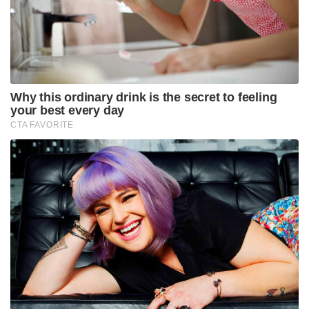
പോപ്പുലര്‍ ഫ്രണ്ട് ആണെന്നും ദൈനംദിന
പ്രവര്‍ത്തനത്തിന് പണം നല്‍കുന്നത് പിഎഫ്ഐ
ആണെന്നും രണ്ട് സംഘടനകള്‍ക്കും ഒരേ നേതൃത്വവും
അണികളുമാണെന്നുമാണ് ഇഡി
ചൂണ്ടിക്കാണിക്കുന്നത്.
Tags:
SDPI
ED