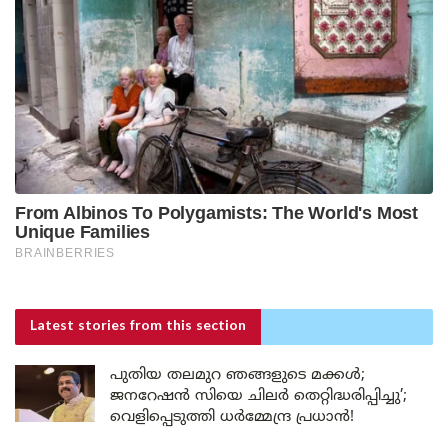
Latest stories
from this section
പുതിയ തലമുറ ഞങ്ങളുടെ മക്കൾ;
ജനറേഷൻ സിയെ ചിലർ തെറ്റിദ്ധരിപ്പിച്ചു’;
വെളിപ്പെടുത്തി ധർമ്മേന്ദ്ര പ്രധാൻ!