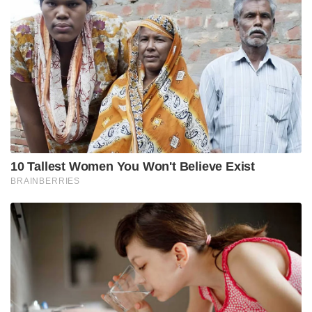
വഹിദുർ റഹ്‌മാൻ എന്നയാളെ കോയമ്പത്തൂരിൽ നിന്ന്
അറസ്റ്റ് ചെയ്തിരുന്നു. ഇയാൾ ആയുധ പരിശീലനം
നൽകിയിരുന്ന വ്യക്തിയെന്ന് ഇ ഡി അറിയിച്ചു.
ഇയാളുടെ അക്കൗണ്ടിലേക്ക് സംഭാവന എന്ന പേരിൽ
എത്തിയ പണം പിന്നീട് എസ്ഡിപിഐക്ക് കൈമാറി.
അനധികൃത പണമിടപാട് നടന്നെന്നും ഇഡി
ആരോപിക്കുന്നു. കേസിൽ അന്വേഷണം
തുടരുകയാണെന്ന് ഇഡി വ്യക്തമാക്കി. പി എഫ് ഐ
പലസ്ഥലങ്ങളിലും ആയുധ പരിശീലനം
നടത്തിയതിന്റെ തെളിവുകൾ ലഭിച്ചെന്നും ഇഡി
അറിയിച്ചു.
രാജ്യവിരുദ്ധ തീവ്രവാദ പ്രവര്‍ത്തനങ്ങള്‍ക്കുള്ള
പോപ്പുലര്‍ ഫ്രണ്ട് ഫണ്ട് എസ്ഡിപിഐയ്ക്ക്
ലഭിച്ചതായി ഇഡി വ്യക്തമാക്കിയിരുന്നു.
എസ്ഡിപിഐയെ നിയന്ത്രിക്കുന്നതും
പ്രവര്‍ത്തനങ്ങള്‍ക്ക് മേല്‍നോട്ടം വഹിക്കുന്നതും