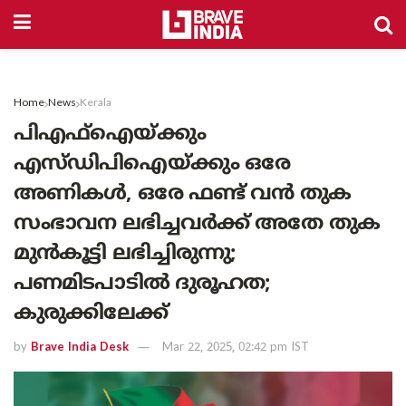
Home
News
Kerala
പിഎഫ്ഐയ്ക്കും
എസ്ഡിപിഐയ്ക്കും ഒരേ
അണികൾ, ഒരേ ഫണ്ട് വൻ തുക
സംഭാവന ലഭിച്ചവർക്ക് അതേ തുക
മുൻകൂട്ടി ലഭിച്ചിരുന്നു;
പണമിടപാടിൽ ദുരൂഹത;
കുരുക്കിലേക്ക്
by
Brave India Desk
Mar 22, 2025, 02:42 pm IST