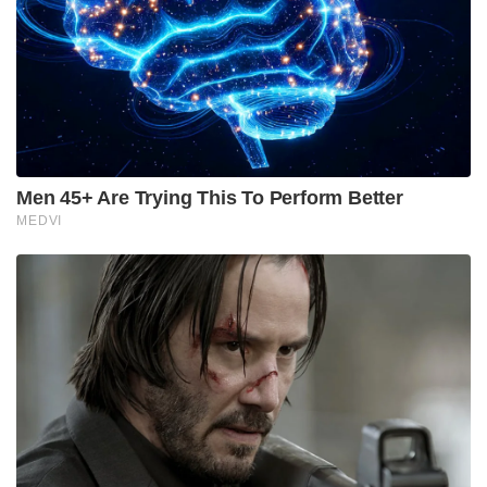
Tags:
sambhal masjid
sambhal riot
shahi juma masjid
masjid committee president safar ali