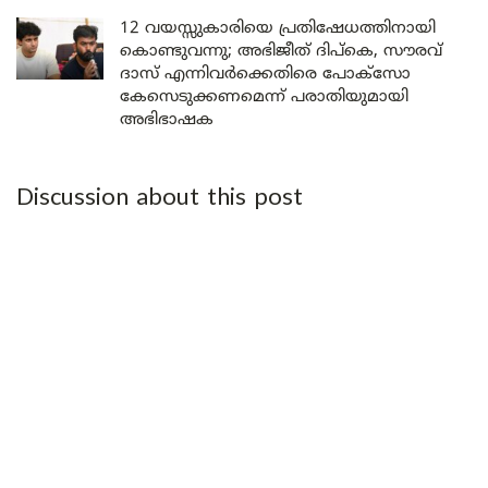
12 വയസ്സുകാരിയെ പ്രതിഷേധത്തിനായി
കൊണ്ടുവന്നു; അഭിജീത് ദിപ്കെ, സൗരവ്
ദാസ് എന്നിവർക്കെതിരെ പോക്സോ
കേസെടുക്കണമെന്ന് പരാതിയുമായി
അഭിഭാഷക
Discussion about this post