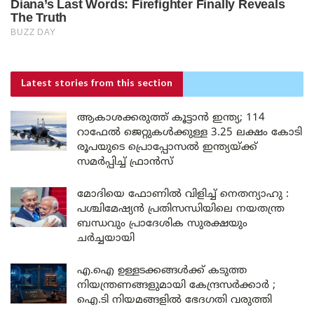
Latest stories
from this section
ആകാശക്കരുത്ത് കൂട്ടാൻ ഇന്ത്യ; 114
റാഫേൽ ജെറ്റുകൾക്കുള്ള 3.25 ലക്ഷം കോടി
രൂപയുടെ പ്രൊപ്പോസൽ ഇന്ത്യയ്ക്ക്
സമർപ്പിച്ച് ഫ്രാൻസ്
മോദിയെ ഫോണിൽ വിളിച്ച് നെതന്യാഹു :
പശ്ചിമേഷ്യൻ പ്രതിസന്ധിയിലെ നയതന്ത്ര
ബന്ധവും പ്രാദേശിക സുരക്ഷയും
ചർച്ചയായി
എ.ഐ ഉള്ളടക്കങ്ങൾക്ക് കടുത്ത
നിയന്ത്രണങ്ങളുമായി കേന്ദ്രസർക്കാർ ;
ഐ.ടി നിയമങ്ങളിൽ ഭേദഗതി വരുത്തി