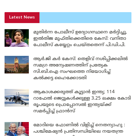
Latest News
മുതിർന്ന പോലീസ് ഉദ്യോഗസ്ഥനെ മർദ്ദിച്ചു,
ഇൽതിജ മുഫ്തിക്കെതിരെ കേസ്: വനിതാ
പോലീസ് കയ്യേറ്റം ചെയ്തതെന്ന് പി.ഡി.പി.
ആർ.ജി കർ കേസ്: തെളിവ് നശിപ്പിക്കലിൽ
സമഗ്ര അന്വേഷണത്തിന് പ്രത്യേക
സി.ബി.ഐ സംഘത്തെ നിയോഗിച്ച്
കൽക്കട്ട ഹൈക്കോടതി
ആകാശക്കരുത്ത് കൂട്ടാൻ ഇന്ത്യ; 114
റാഫേൽ ജെറ്റുകൾക്കുള്ള 3.25 ലക്ഷം കോടി
രൂപയുടെ പ്രൊപ്പോസൽ ഇന്ത്യയ്ക്ക്
സമർപ്പിച്ച് ഫ്രാൻസ്
മോദിയെ ഫോണിൽ വിളിച്ച് നെതന്യാഹു :
പശ്ചിമേഷ്യൻ പ്രതിസന്ധിയിലെ നയതന്ത്ര