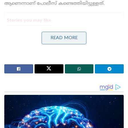
ആണെന്നാണ് പോലീസ് കണ്ടെത്തിയിട്ടുള്ളത്.
Stories you may like
മുതിർന്ന പോലീസ് ഉദ്യോഗസ്ഥനെ മർദ്ദിച്ചു, ഇൽതിജ
READ MORE
മുഫ്തിക്കെതിരെ കേസ്: വനിതാ പോലീസ് കയ്യേറ്റം
ചെയ്തതെന്ന് പി.ഡി.പി.
ആർ.ജി കർ കേസ്: തെളിവ് നശിപ്പിക്കലിൽ സമഗ്ര
അന്വേഷണത്തിന് പ്രത്യേക സി.ബി.ഐ സംഘത്തെ
നിയോഗിച്ച് കൽക്കട്ട ഹൈക്കോടതി
കഴിഞ്ഞ വർഷം നവംബർ 24 ന് ആണ് ഷാഹി ജുമാ
മസ്ജിദിന്റെ സർവേയ്ക്കിടെ പ്രദേശത്ത്
ജനക്കൂട്ടത്തിന്റെ ആക്രമണം ഉണ്ടായത്. വലിയ
സംഘർഷത്തിലേക്ക് നയിക്കപ്പെട്ട ഈ അക്രമത്തിൽ
നാല് പേർ ആണ് കൊല്ലപ്പെട്ടത്. അക്രമത്തിൽ
നിരവധി പോലീസുകാർ ഉൾപ്പെടെ 19 പേർക്ക്
പരിക്കേൽക്കുകയും ചെയ്തിരുന്നു.