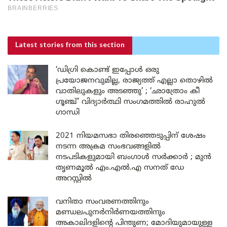
Latest stories
from this section
‘ഡിഗ്രി കൊണ്ട് ഇപ്പോൾ ഒരു
പ്രയോജനവുമില്ല, രാജ്യത്ത് എല്ലാ തൊഴിൽ
വാതിലുകളും അടഞ്ഞു’ ; ‘ഛാത്രോം കീ
ഗൂഞ്ച്’ വിദ്യാർത്ഥി സംഗമത്തിൽ രാഹുൽ
ഗാന്ധി
2021 നിയമസഭാ തിരഞ്ഞെടുപ്പിന് ശേഷം
നടന്ന അക്രമ സംഭവങ്ങളിൽ
നടപടികളുമായി ബംഗാൾ സർക്കാർ ; മുൻ
തൃണമൂൽ എം.എൽ.എ സനത് ഡേ
അറസ്റ്റിൽ
വനിതാ സംവരണത്തിനും
മണ്ഡലപുനർനിർണയത്തിനും
അകാലിദളിന്റെ പിന്തുണ; മോദിയുമായുള്ള