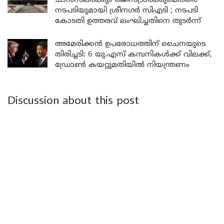
ചാൻസലർക്കും രജിസ്ട്രാർക്കുമെതിരെ
നടപടിയുമായി ശ്രീനഗർ സിഎടി ; നടപടി
കോടതി ഉത്തരവ് ലംഘിച്ചതിനെ തുടർന്ന്
അമേരിക്കൻ ഉപരോധത്തിന് ചൈനയുടെ
തിരിച്ചടി: 6 യു.എസ് കമ്പനികൾക്ക് വിലക്ക്,
ഡ്രോൺ കയറ്റുമതിയിൽ നിയന്ത്രണം
Discussion about this post