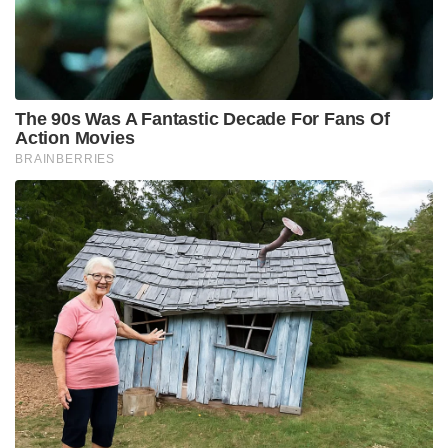
ചരക്കുകളിലും സേവനങ്ങളിലും യുഎസ്-ഇന്ത്യ
ഉഭയകക്ഷി വ്യാപാരം 190.08 ബില്യൺ യുഎസ് ഡോളർ
ആയിരുന്നു. പരസ്പര സഹകരണത്തോടെ
പ്രവർത്തിച്ച് 2030 ആകുമ്പോഴേക്കും ഉഭയകക്ഷി
വ്യാപാരം 500 ബില്യൺ യുഎസ് ഡോളർ ആക്കാനാണ്
ഇരു രാജ്യങ്ങളും ഇപ്പോൾ ശ്രമിക്കുന്നത്.
Tags:
india
trade discussions
usa