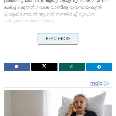
ഉയർത്തുകയാണ് ഇന്ത്യയും യുഎസും ലക്ഷ്യമിടുന്നത്.
മാർച്ച് 3 മുതൽ 7 വരെ വാണിജ്യ വ്യവസായ മന്ത്രി
പിയൂഷ് ഗോയൽ യുഎസ് സന്ദർശിച്ച് വ്യാപാര
ചർച്ചകൾ നടത്തിയിരുന്നു.
Stories you may like
READ MORE
കാരണഭൂതൻ’ എന്ന് പാടി തിരുവാതിര കളിച്ചവർക്ക്
വല്ലാത്ത തൊലിക്കട്ടി; സർവീസ് സംഘടനകളെ
പരിഹസിച്ച് വി.ഡി. സതീശൻ
ബംഗ്ലാദേശ് മറ്റൊരു പാകിസ്താനായി മാറുന്നു, ഇന്ത്യ
ജാഗ്രത പാലിക്കണം’; ഷെയ്ഖ് ഹസീനയുടെ മകൻ
താരിഫ്, താരിഫ് ഇതര പ്രശ്നങ്ങൾ പരിഹരിക്കുക,
വിപണി പ്രവേശനം മെച്ചപ്പെടുത്തുക, വിതരണ ശൃംഖല
സംയോജനം വർദ്ധിപ്പിക്കുക എന്നിവയിൽ ശ്രദ്ധ
കേന്ദ്രീകരിച്ചുള്ള ഉഭയകക്ഷി വ്യാപാര കരാർ
സംബന്ധിച്ചാണ് കേന്ദ്ര വ്യവസായ മന്ത്രി പിയൂഷ്