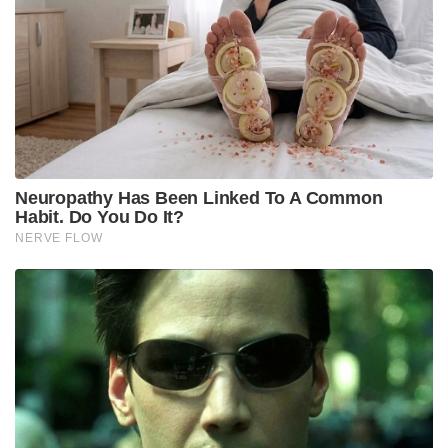
ഗോയൽ തന്റെ യുഎസ് സന്ദർശനത്തിൽ ചർച്ചകൾ
നടത്തിയിരുന്നത്. ഇന്ത്യയുമായുള്ള ഉൽപ്പാദനപരവും
സന്തുലിതവുമായ വ്യാപാര ബന്ധം മുന്നോട്ട്
കൊണ്ടുപോകുന്നതിന് യുഎസ് പ്രതിജ്ഞാപനം
ആണെന്ന് ഈ അവസരത്തിൽ യുഎസ്
വ്യക്തമാക്കിയിരുന്നു.
“ഇന്ത്യയുമായി എനിക്ക് വളരെ നല്ല ബന്ധമാണുള്ളത്,
പക്ഷേ ഇന്ത്യയുമായി എനിക്കുള്ള ഒരേയൊരു പ്രശ്നം
അവർ ലോകത്തിലെ ഏറ്റവും ഉയർന്ന താരിഫ്
ചുമത്തുന്ന രാജ്യങ്ങളിലൊന്നാണ്” എന്നായിരുന്നു
കഴിഞ്ഞദിവസം അമേരിക്കൻ പ്രസിഡണ്ട്
ഡൊണാൾഡ് ട്രംപ് വ്യക്തമാക്കിയിരുന്നത്. യുഎസ്സിൽ
നിന്നുള്ള വ്യാപാര പ്രതിനിധി സംഘം ഡൽഹിയിൽ
നടത്തുന്ന ചർച്ചകളിൽ കൂടി താരിഫ്
കുറയ്ക്കുന്നതുമായി ബന്ധപ്പെട്ട തീരുമാനങ്ങൾ
ഉണ്ടാകുമെന്നും കരുതപ്പെടുന്നു. 2023-ൽ,