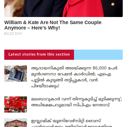
Latest stories
from this section
ആദായനികുതി അടയ്ക്കുന്ന 86,000 പേർ
മുൻഗണനാ റേഷൻ കാർഡിൽ; എഐ
പൂട്ടിൽ കുടുങ്ങി തട്ടിപ്പുകാർ, വൻ
പിഴയീടാക്കും!
മലബാറുകാർ വന്ന് തിന്നുകുടിച്ച് മുടിക്കുന്നു’;
അധിക്ഷേപവുമായി സിപിഎം നേതാവ്
ഇസ്ലാമിക് യൂണിവേഴ്സിറ്റി വൈസ്