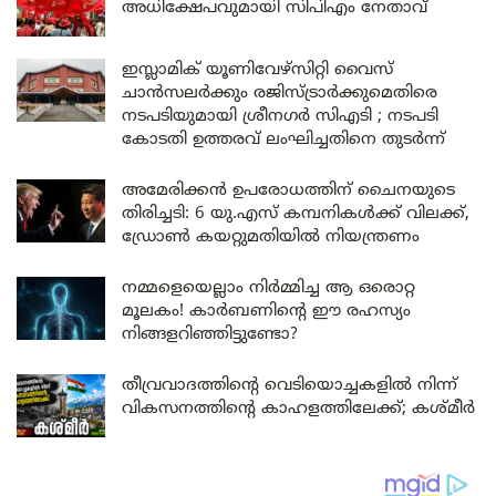
അധിക്ഷേപവുമായി സിപിഎം നേതാവ്
ഇസ്ലാമിക് യൂണിവേഴ്സിറ്റി വൈസ്
ചാൻസലർക്കും രജിസ്ട്രാർക്കുമെതിരെ
നടപടിയുമായി ശ്രീനഗർ സിഎടി ; നടപടി
കോടതി ഉത്തരവ് ലംഘിച്ചതിനെ തുടർന്ന്
അമേരിക്കൻ ഉപരോധത്തിന് ചൈനയുടെ
തിരിച്ചടി: 6 യു.എസ് കമ്പനികൾക്ക് വിലക്ക്,
ഡ്രോൺ കയറ്റുമതിയിൽ നിയന്ത്രണം
നമ്മളെയെല്ലാം നിർമ്മിച്ച ആ ഒരൊറ്റ
മൂലകം! കാർബണിന്റെ ഈ രഹസ്യം
നിങ്ങളറിഞ്ഞിട്ടുണ്ടോ?
തീവ്രവാദത്തിന്റെ വെടിയൊച്ചകളിൽ നിന്ന്
വികസനത്തിന്റെ കാഹളത്തിലേക്ക്; കശ്മീർ