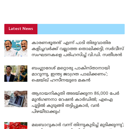
Latest News
കാരണഭൂതൻ’ എന്ന് പാടി തിരുവാതിര
കളിച്ചവർക്ക് വല്ലാത്ത തൊലിക്കട്ടി; സർവീസ്
സംഘടനകളെ പരിഹസിച്ച് വി.ഡി. സതീശൻ
ബംഗ്ലാദേശ് മറ്റൊരു പാകിസ്താനായി
മാറുന്നു, ഇന്ത്യ ജാഗ്രത പാലിക്കണം’;
ഷെയ്ഖ് ഹസീനയുടെ മകൻ
ആദായനികുതി അടയ്ക്കുന്ന 86,000 പേർ
മുൻഗണനാ റേഷൻ കാർഡിൽ; എഐ
പൂട്ടിൽ കുടുങ്ങി തട്ടിപ്പുകാർ, വൻ
പിഴയീടാക്കും!
മലബാറുകാർ വന്ന് തിന്നുകുടിച്ച് മുടിക്കുന്നു’;