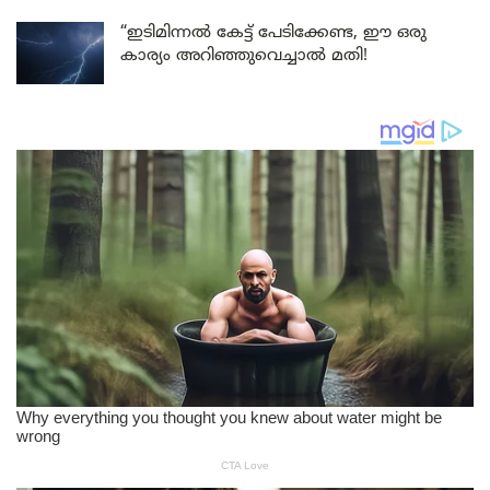
“ഇടിമിന്നൽ കേട്ട് പേടിക്കേണ്ട, ഈ ഒരു
കാര്യം അറിഞ്ഞുവെച്ചാൽ മതി!