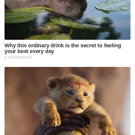
പുറത്തുവന്നത്. തുടർന്ന് ഗ്രാമത്തിലെ സർപഞ്ചും
രക്ഷിതാക്കളും ചേർന്ന് പോലീസ് സ്റ്റേഷനിൽ പരാതി
നൽകുകയായിരുന്നു. സംഭവത്തിൽ ശക്തമായ നടപടി
സ്വീകരിക്കുമെന്ന് ബഗസാര പോലീസ് വ്യക്തമാക്കി.
Tags:
gujarat
blue whale game