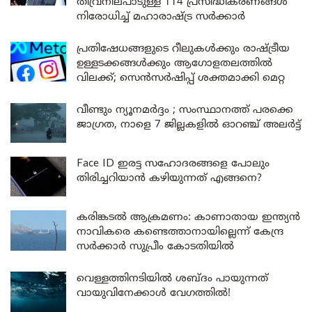
തീവ്രനിലപാടുള്ള 114 പ്രസിദ്ധീകരണങ്ങൾ
നിരോധിച്ച് മഹാരാഷ്ട്ര സർക്കാർ
പ്രതിഷേധങ്ങളുടെ റീലുകൾക്കും രാഷ്ട്രീയ
ഉള്ളടക്കങ്ങൾക്കും ആഗോളതലത്തിൽ
വിലക്ക്; സെൻസർഷിപ്പ് ശക്തമാക്കി മെറ്റ
വീണ്ടും ന്യൂനമർദ്ദം ; സംസ്ഥാനത്ത് പരക്കെ
ജാഗ്രത, നാളെ 7 ജില്ലകളിൽ ഓറഞ്ച് അലർട്ട്
Face ID ഇരട്ട സഹോദരങ്ങളെ പോലും
തിരിച്ചറിയാൻ കഴിയുന്നത് എങ്ങനെ?
കരിങ്കടൽ ആക്രമണം: കാണാതായ ഇന്ത്യൻ
നാവികരെ കണ്ടെത്താനായില്ലെന്ന് കേന്ദ്ര
സർക്കാർ സുപ്രീം കോടതിയിൽ
വെള്ളത്തിനടിയിൽ ശബ്ദം പായുന്നത്
വായുവിനേക്കാൾ വേഗത്തിൽ!