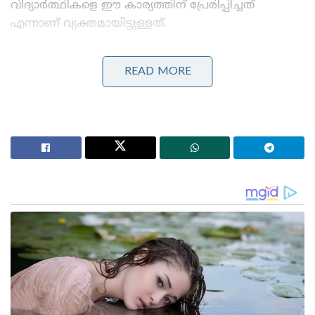
വിദ്യാർത്ഥികളെ ഈ കാര്യത്തിന് പ്രേരിപ്പിച്ചത്
എന്നാണ് വ്യക്തമായിട്ടുള്ളത്.
Stories you may like
READ MORE
ജപ്പാന്റെ എഫ്-2 പോർവിമാനങ്ങൾ ആദ്യമായി
ഇന്ത്യയിലേക്ക് ; ഇന്തോ-പസഫിക്കിൽ പ്രതിരോധ
സഹകരണം ശക്തമാക്കാൻ തീരുമാനം
തീവ്രവാദ പ്രചാരണത്തിനെതിരെ ശക്തമായ
നടപടികളുമായി ഫഡ്നാവിസ് ; തീവ്രനിലപാടുള്ള 114
പ്രസിദ്ധീകരണങ്ങൾ നിരോധിച്ച് മഹാരാഷ്ട്ര സർക്കാർ
രക്ഷിതാക്കളിലും സ്കൂൾ അധികൃതരിലും വലിയ
ആശങ്കയാണ് ഈ സംഭവം സൃഷ്ടിച്ചിട്ടുള്ളത്. ഏഴാം
ക്ലാസ് വിദ്യാർത്ഥികളാണ് ഇത്തരത്തിൽ
അപകടകരമായ ഒരു കളി നടത്തിയത്. വീട്ടിലെത്തിയ
കുട്ടികളുടെ കൈകളിലെ മുറിവ് ശ്രദ്ധയിൽപ്പെട്ട
രക്ഷിതാക്കൾ അന്വേഷിച്ചപ്പോഴാണ് വിവരങ്ങൾ