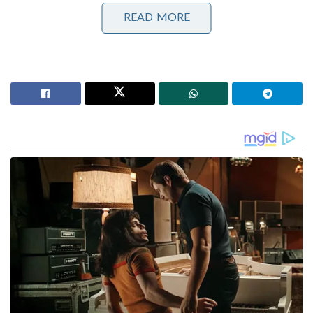
രാവിലെ വീട്ടിൽ നിന്നും ഓഫീസിലേക്ക്
READ MORE
പോയതായിരുന്നു ബിസ്മി. എന്നാൽ ഇവിടെ
എത്തിയില്ല. വൈകീട്ട് വീട്ടിലേക്ക്
തിരിച്ചെത്താതിരുന്നതോടെ വീട്ടുകാർ പഞ്ചായത്ത്
ഓഫീസിൽ അന്വേഷിക്കുകയായിരുന്നു.
ഇതോടെയാണ് ബിസ്മി ജോലിക്കെത്തിയില്ലെന്ന്
വ്യക്തമായത്. ഇതേ തുടർന്ന് പോലീസിൽ പരാതി
നൽകുകയായിരുന്നു.
പള്ളിക്കത്തോട് പോലീസ് ആണ് കേസ് എടുത്ത്
അന്വേഷണം നടച്ചിയിരുന്നത്. സിസിടിവി ദൃശ്യങ്ങൾ
കേന്ദ്രീകരിച്ച് പോലീസ് നടത്തിയ അന്വേഷണത്തിൽ
ബിസ്മി കിഴവങ്കുളം ജംഗ്ഷനിൽ നിന്നും ബസിൽ
കയറി പോകുന്ന ദൃശ്യങ്ങൾ പോലീസിന് ലഭിച്ചിരുന്നു.
ഇതിന്റെ അടിസ്ഥാനത്തിൽ പോലീസ് നടത്തിയ
അന്വേഷണത്തിലാണ് ബിസ്മിയെ കണ്ടെത്തിയത്.
Tags:
kottayam
clark