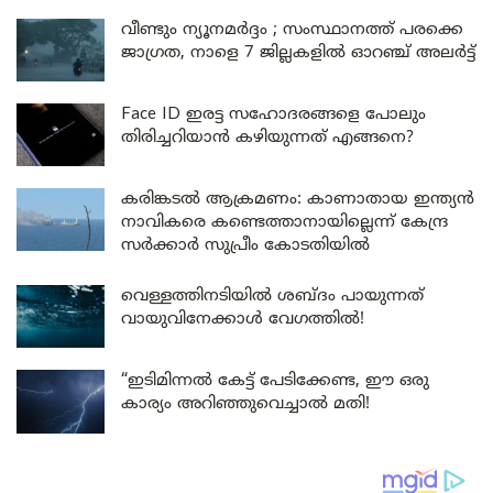
വീണ്ടും ന്യൂനമർദ്ദം ; സംസ്ഥാനത്ത് പരക്കെ
ജാഗ്രത, നാളെ 7 ജില്ലകളിൽ ഓറഞ്ച് അലർട്ട്
Face ID ഇരട്ട സഹോദരങ്ങളെ പോലും
തിരിച്ചറിയാൻ കഴിയുന്നത് എങ്ങനെ?
കരിങ്കടൽ ആക്രമണം: കാണാതായ ഇന്ത്യൻ
നാവികരെ കണ്ടെത്താനായില്ലെന്ന് കേന്ദ്ര
സർക്കാർ സുപ്രീം കോടതിയിൽ
വെള്ളത്തിനടിയിൽ ശബ്ദം പായുന്നത്
വായുവിനേക്കാൾ വേഗത്തിൽ!
“ഇടിമിന്നൽ കേട്ട് പേടിക്കേണ്ട, ഈ ഒരു
കാര്യം അറിഞ്ഞുവെച്ചാൽ മതി!