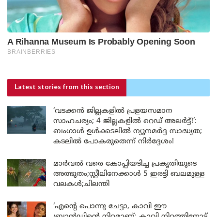
Latest stories
from this section
‘വടക്കൻ ജില്ലകളിൽ പ്രളയസമാന
സാഹചര്യം; 4 ജില്ലകളിൽ റെഡ് അലർട്ട്!’:
ബംഗാൾ ഉൾക്കടലിൽ ന്യൂനമർദ്ദ സാദ്ധ്യത;
കടലിൽ പോകരുതെന്ന് നിർദ്ദേശം!
മാർവൽ വരെ കോപ്പിയടിച്ച പ്രകൃതിയുടെ
അത്ഭുതം;സ്റ്റീലിനേക്കാൾ 5 ഇരട്ടി ബലമുള്ള
വലകൾ;ചിലന്തി
‘എന്റെ പൊന്നു ചേട്ടാ, കാവി ഈ
ബ്രാൻഡിന്റെ നിറമാണ്; കാവി നിറത്തിനോട്