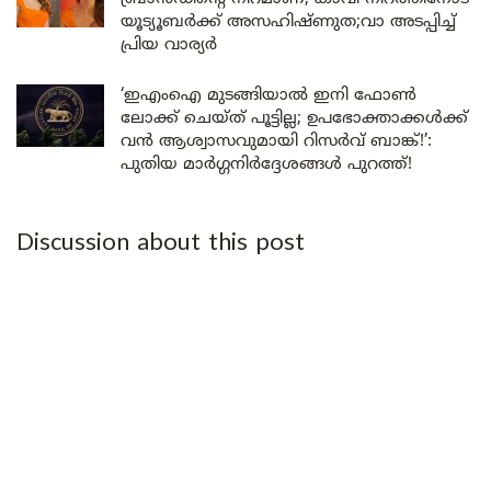
യൂട്യൂബർക്ക് അസഹിഷ്ണുത;വാ അടപ്പിച്ച്
പ്രിയ വാര്യർ
‘ഇഎംഐ മുടങ്ങിയാൽ ഇനി ഫോൺ
ലോക്ക് ചെയ്ത് പൂട്ടില്ല; ഉപഭോക്താക്കൾക്ക്
വൻ ആശ്വാസവുമായി റിസർവ് ബാങ്ക്!’:
പുതിയ മാർഗ്ഗനിർദ്ദേശങ്ങൾ പുറത്ത്!
Discussion about this post