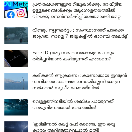
പ്രതിഷേധങ്ങളുടെ റീലുകൾക്കും രാഷ്ട്രീയ
ഉള്ളടക്കങ്ങൾക്കും ആഗോളതലത്തിൽ
വിലക്ക്; സെൻസർഷിപ്പ് ശക്തമാക്കി മെറ്റ
വീണ്ടും ന്യൂനമർദ്ദം ; സംസ്ഥാനത്ത് പരക്കെ
ജാഗ്രത, നാളെ 7 ജില്ലകളിൽ ഓറഞ്ച് അലർട്ട്
Face ID ഇരട്ട സഹോദരങ്ങളെ പോലും
തിരിച്ചറിയാൻ കഴിയുന്നത് എങ്ങനെ?
കരിങ്കടൽ ആക്രമണം: കാണാതായ ഇന്ത്യൻ
നാവികരെ കണ്ടെത്താനായില്ലെന്ന് കേന്ദ്ര
സർക്കാർ സുപ്രീം കോടതിയിൽ
വെള്ളത്തിനടിയിൽ ശബ്ദം പായുന്നത്
വായുവിനേക്കാൾ വേഗത്തിൽ!
“ഇടിമിന്നൽ കേട്ട് പേടിക്കേണ്ട, ഈ ഒരു
കാര്യം അറിഞ്ഞുവെച്ചാൽ മതി!