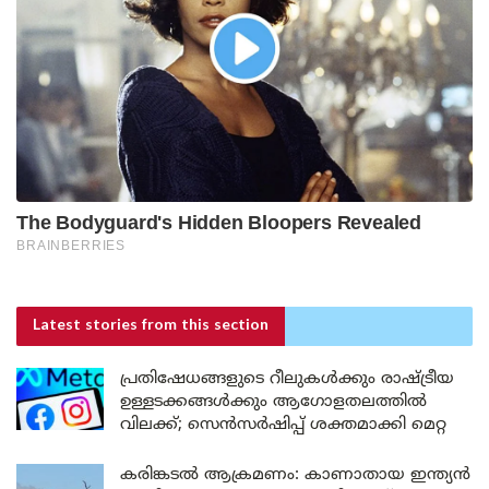
Latest stories
from this section
പ്രതിഷേധങ്ങളുടെ റീലുകൾക്കും രാഷ്ട്രീയ
ഉള്ളടക്കങ്ങൾക്കും ആഗോളതലത്തിൽ
വിലക്ക്; സെൻസർഷിപ്പ് ശക്തമാക്കി മെറ്റ
കരിങ്കടൽ ആക്രമണം: കാണാതായ ഇന്ത്യൻ