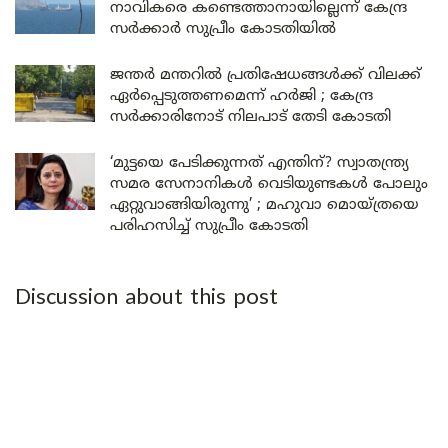
നാവികരെ കണ്ടെത്താനായില്ലെന്ന് കേന്ദ്ര
സർക്കാർ സുപ്രീം കോടതിയിൽ
ജന്തർ മന്തറിൽ പ്രതിഷേധങ്ങൾക്ക് വിലക്ക്
ഏർപ്പെടുത്തണമെന്ന് ഹർജി ; കേന്ദ്ര
സർക്കാരിനോട് നിലപാട് തേടി കോടതി
‘മുട്ടയെ പേടിക്കുന്നത് എന്തിന്? സ്വാതന്ത്ര്യ
സമര സേനാനികൾ വെടിയുണ്ടകൾ പോലും
ഏറ്റുവാങ്ങിയിരുന്നു’ ; മഹുവാ മൊയ്ത്രയെ
പരിഹസിച്ച് സുപ്രീം കോടതി
Discussion about this post