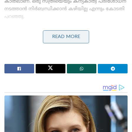
കാതലാണ്. ഒരു സ്ത്രീയെയും കന്യകാത്വ പരിശോധന
നടത്താൻ നിർബന്ധിക്കാൻ കഴിയില്ല എന്നും കോടതി
പറഞ്ഞു.
Stories you may like
READ MORE
ജപ്പാന്റെ എഫ്-2 പോർവിമാനങ്ങൾ ആദ്യമായി
ഇന്ത്യയിലേക്ക് ; ഇന്തോ-പസഫിക്കിൽ പ്രതിരോധ
സഹകരണം ശക്തമാക്കാൻ തീരുമാനം
തീവ്രവാദ പ്രചാരണത്തിനെതിരെ ശക്തമായ
നടപടികളുമായി ഫഡ്നാവിസ് ; തീവ്രനിലപാടുള്ള 114
പ്രസിദ്ധീകരണങ്ങൾ നിരോധിച്ച് മഹാരാഷ്ട്ര സർക്കാർ
ഭാര്യക്ക് മറ്റൊരു പുരുഷനുമായി അവിഹിത
ബന്ധമുണ്ടെന്ന് ആരോപിച്ച് കന്യകാത്വ പരിശോധന
നടത്തണമെന്ന് ഭർത്താവ് ആവശ്യം ഉന്നയിച്ച
ക്രിമിനൽ ഹർജിയിലാണ് ഹൈക്കോടതിയുടെ വിധി.
2024 ഒക്ടോബർ 15 ലെ കുടുംബ കോടതിയുടെ