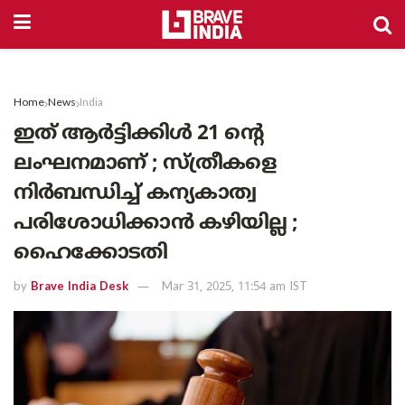
Home
News
India
ഇത് ആർട്ടിക്കിൾ 21 ന്റെ
ലംഘനമാണ് ; സ്ത്രീകളെ
നിർബന്ധിച്ച് കന്യകാത്വ
പരിശോധിക്കാൻ കഴിയില്ല ;
ഹൈക്കോടതി
by
Brave India Desk
Mar 31, 2025, 11:54 am IST