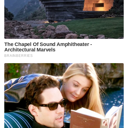
ബലഹീനത സംബന്ധിച്ച ആരോപണങ്ങൾ
അടിസ്ഥാനരഹിതമാണെന്ന് തെളിയിക്കാൻ
ഹർജിക്കാരന് താൽപ്പര്യമുണ്ടെങ്കിൽ, അയാൾക്ക്
ബന്ധപ്പെട്ട വൈദ്യപരിശോധനയ്ക്ക് വിധേയനാകാം
അല്ലെങ്കിൽ മറ്റേതെങ്കിലും തെളിവുകൾ
ഹാജരാക്കാമെന്ന് ഹൈക്കോടതി പറഞ്ഞു.
Tags:
virginity test