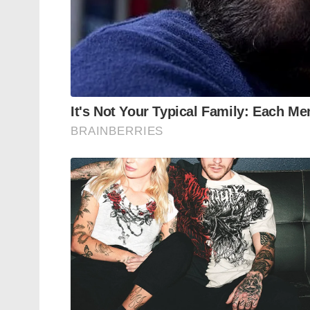
വെവ്വേറെ ഡിജിറ്റൽ ധാരണാപത്രങ്ങളിൽ ഒപ
കരാറിലെത്തിയിരുന്നു. ഇതിന്റെ തുടർച്
സ്വിറ്റ്‌സർലൻഡിൽ പുരോഗമിക്കുകയാണ്.
Tags:
Iran President