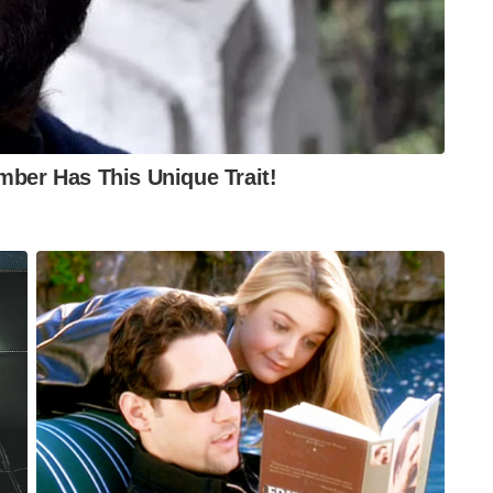
്പുവെച്ചുകൊണ്ട് ചരിത്രപരമായ സമാധാന
ചയായുള്ള ദീർഘകാല സമാധാന ചർച്ചകൾ നിലവിൽ