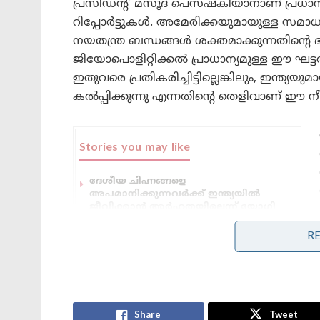
പ്രസിഡന്റ് മസൂദ് പെസഷ്കിയാനാണ് പ്രധാനമ
റിപ്പോർട്ടുകൾ. അമേരിക്കയുമായുള്ള സമാധാന
നയതന്ത്ര ബന്ധങ്ങൾ ശക്തമാക്കുന്നതിന്റെ
ജിയോപൊളിറ്റിക്കൽ പ്രാധാന്യമുള്ള ഈ ഘട്ട
ഇതുവരെ പ്രതികരിച്ചിട്ടില്ലെങ്കിലും, ഇന്ത്
കൽപ്പിക്കുന്നു എന്നതിന്റെ തെളിവാണ് ഈ ന
Stories you may like
ദേശീയ ചിഹ്നങ്ങളെ
അപമാനിക്കുന്നവർക്ക് ഇന്ത്യയിൽ
ജീവിക്കാൻ അർഹതയില്ലെന്ന് യോഗി
ആദിത്യനാഥ്: ലഖ്‌നൗവിൽ തിരംഗ
യാത്രയ്ക്ക് തുടക്കം
R
‘ഭക്ഷണം കഴിച്ചതിന് പിന്നാലെ മരണം;
പാകിസ്താനിൽ ലഷ്കർ കമാൻഡർ
കൊല്ലപ്പെട്ടു!’: അജ്ഞാത
തോക്കുധാരികളുടെ പേടിസ്വപ്നത്തിൽ
ഭീകരർ
Share
Tweet