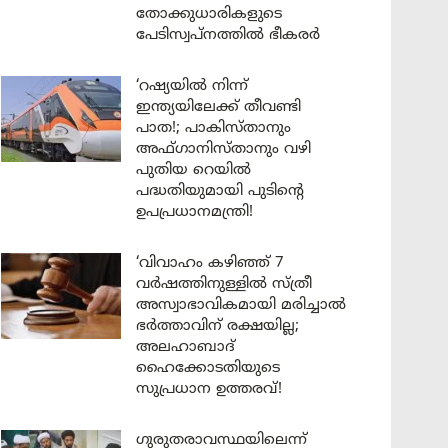
തോക്കുധാരികളുടെ
പേടിസ്വപ്നത്തിൽ ഭീകരർ
‘റഷ്യയിൽ നിന്ന്
ഇന്ത്യയിലേക്ക് തീവണ്ടി
പാത!; പാകിസ്താനും
അഫ്ഗാനിസ്താനും വഴി
പുതിയ റെയിൽ
പദ്ധതിയുമായി പുടിന്റെ
ഉപപ്രധാനമന്ത്രി!
‘വിവാഹം കഴിഞ്ഞ് 7
വർഷത്തിനുള്ളിൽ സ്ത്രീ
അസ്വാഭാവികമായി മരിച്ചാൽ
ഭർത്താവിന് രക്ഷയില്ല;
അലഹാബാദ്
ഹൈക്കോടതിയുടെ
സുപ്രധാന ഉത്തരവ്!
ഗുരുതരാവസ്ഥയിലെന്ന്