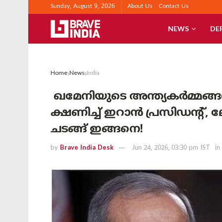
Sunday, August 9, 2026
About Us
Contact Us
NEWS
DE
Home
News
India
ഖമേനിയുടെ അന്ത്യകർമ്മങ്ങൾ
ക്ഷണിച്ച് ഇറാൻ പ്രസിഡന്റ്,
ചടങ്ങ് ഇങ്ങനെ!
by
Brave India Desk
Jun 24, 2026, 03:30 pm IST
in