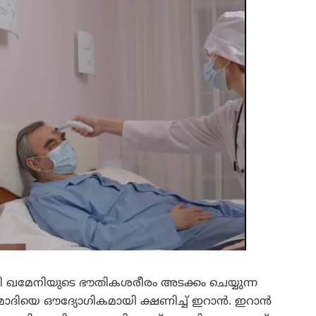
ഖമേനിയുടെ ഭൗതികശരീരം അടക്കം ചെയ്യുന്ന
്ദ്ര മോദിയെ ഔദ്യോഗികമായി ക്ഷണിച്ച് ഇറാൻ. ഇറാൻ