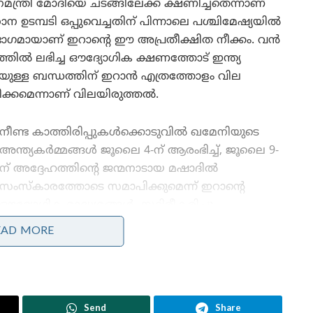
ന്ത്രി മോദിയെ ചടങ്ങിലേക്ക് ക്ഷണിച്ചതെന്നാണ്
 ഉടമ്പടി ഒപ്പുവെച്ചതിന് പിന്നാലെ പശ്ചിമേഷ്യയിൽ
 ഭാഗമായാണ് ഇറാന്റെ ഈ അപ്രതീക്ഷിത നീക്കം. വൻ
ത്തിൽ ലഭിച്ച ഔദ്യോഗിക ക്ഷണത്തോട് ഇന്ത്യ
യയുമായുള്ള ബന്ധത്തിന് ഇറാൻ എത്രത്തോളം വില
ീക്കമെന്നാണ് വിലയിരുത്തൽ.
നീണ്ട കാത്തിരിപ്പുകൾക്കൊടുവിൽ ഖമേനിയുടെ
അന്ത്യകർമ്മങ്ങൾ ജൂലൈ 4-ന് ആരംഭിച്ച്, ജൂലൈ 9-
ന് അദ്ദേഹത്തിന്റെ ജന്മനാടായ മഷാദിൽ
സംസ്കാരത്തോടെ സമാപിക്കുമെന്ന് ഇറാന്റെ
ഔദ്യോഗിക മാദ്ധ്യമങ്ങൾ സ്ഥിരീകരിച്ചു.
ഇസ്രായേലും അമേരിക്കയും ടെഹ്റാനിൽ നടത്തിയ
EAD MORE
വ്യോമാക്രമണത്തിന്റെ ആദ്യ ദിനമായ ഫെബ്രുവരി
28-നാണ് 36 വർഷത്തോളം ഇറാന്റെ പരമോന്നത
നേതാവായിരുന്ന 86-കാരനായ അലി ഖമേനി
കൊല്ലപ്പെടുന്നത്.
Send
Share