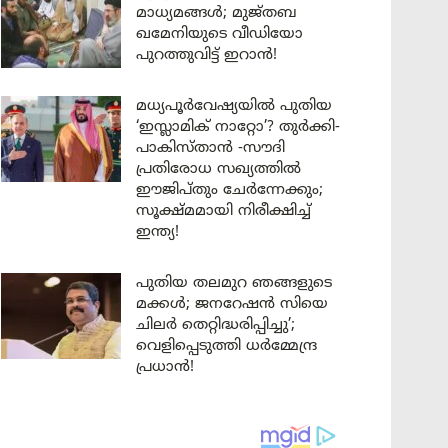
മാധ്യമങ്ങൾ; മുജ്തബ
ഖമേനിയുടെ വീഡിയോ
പുറത്തുവിട്ട് ഇറാൻ!
മധ്യപൂർവേഷ്യയിൽ പുതിയ
‘ഇസ്ലാമിക് നാറ്റോ’? തുർക്കി-
പാകിസ്താൻ -സൗദി
പ്രതിരോധ സഖ്യത്തിൽ
ഈജിപ്തും ചേർന്നേക്കും;
സൂക്ഷ്മമായി നിരീക്ഷിച്ച്
ഇന്ത്യ!
പുതിയ തലമുറ ഞങ്ങളുടെ
മക്കൾ; ജനറേഷൻ സിയെ
ചിലർ തെറ്റിദ്ധരിപ്പിച്ചു’;
വെളിപ്പെടുത്തി ധർമ്മേന്ദ്ര
പ്രധാൻ!