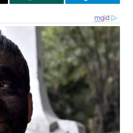
ഇസ്‌ലാമിക നിയമപ്രകാരം മൃതദേഹം എത്രയും
 യുദ്ധസാഹചര്യങ്ങളിൽ ഇതിൽ ഇളവുകൾ
പാതകത്തിന് ശേഷം ഖമേനിയുടെ സംസ്കാര
നിലനിന്നിരുന്നു. പുതിയ വിവരങ്ങൾ അനുസരിച്ച്
നഗരമായ ഖോമിലും പ്രത്യേക ചടങ്ങുകൾ നടക്കും.
നടക്കുന്ന വിടവാങ്ങൽ ചടങ്ങുകളിൽ ഏതാണ്ട് രണ്ട്
 വിലയിരുത്തൽ. ഇത് യാഥാർത്ഥ്യമായാൽ 1989-ൽ
ൊമേനിയുടെ സംസ്കാര ചടങ്ങിൽ പങ്കെടുത്ത ഒരു
. പാകിസ്ഥാൻ പ്രധാനമന്ത്രി ഷെഹ്ബാസ് ഷെരീഫ്
ങ്ങിൽ സംബന്ധിക്കും.
ർന്ന് മാർച്ച് 8 മുതൽ അദ്ദേഹത്തിന്റെ മകനായ
 ഇറാന്റെ പുതിയ പരമോന്നത നേതാവായി
 നിലവിൽ കോമയിലാണെന്ന തരത്തിലുള്ള
ബിയോ, പീറ്റ് ഹെഗ്സെത് തുടങ്ങിയ പ്രമുഖ യുഎസ്
യെ കടുത്ത പ്രതിസന്ധിയിലാക്കിയ യുദ്ധത്തിന്
്കിയാനും യുഎസ് പ്രസിഡന്റ് ഡൊണാൾഡ് ട്രംപും