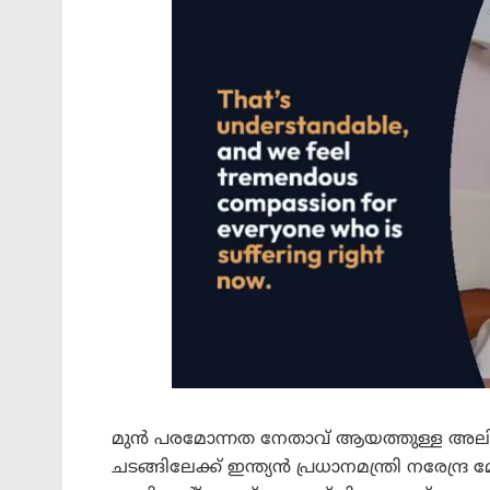
മുൻ പരമോന്നത നേതാവ് ആയത്തുള്ള അലി 
ചടങ്ങിലേക്ക് ഇന്ത്യൻ പ്രധാനമന്ത്രി നരേന