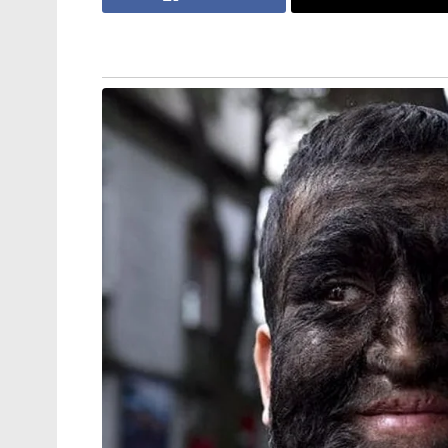
വേഗം അടക്കം ചെയ്യണമെന്നുണ്ടെങ്കിലും
അനുവദനീയമാണ്. ഫെബ്രുവരിയിലെ കൊല
തീയതിയെക്കുറിച്ച് നിരവധി ഊഹാപോഹങ്ങൾ 
ജൂലൈ 7-ന് ടെഹ്റാന് തെക്കുള്ള വിശുദ്ധ 
ടെഹ്റാൻ, മഷാദ്, ഖോം എന്നിവിടങ്ങളിലായി 
കോടിയോളം ജനങ്ങൾ പങ്കെടുക്കുമെന്നാണ്
ഇറാന്റെ സ്ഥാപകൻ ആയത്തുള്ള റൂഹുള്ള ഖ
കോടി ജനങ്ങളുടെ റെക്കോർഡ് പഴങ്കഥയാകും
ഉൾപ്പെടെയുള്ള പ്രമുഖ ലോകനേതാക്കളും ചട
അതേസമയം, അലി ഖമേനിയുടെ മരണത്തെത്തുട
56-കാരൻ മൊജ്തബ ഹൊസൈനി ഖമേനിയാണ്
ചുമതലയേറ്റിട്ടുള്ളത്. എന്നാൽ മൊജ്തബ
ഗുരുതരമായ റിപ്പോർട്ടുകളാണ് മാർക്കോ റൂ
ഉദ്യോഗസ്ഥർ പുറത്തുവിടുന്നത്. പശ്ചിമേഷ്യ
ഒടുവിൽ ഇറാന്റെ പ്രസിഡന്റ് മസൂദ് പെസഷ