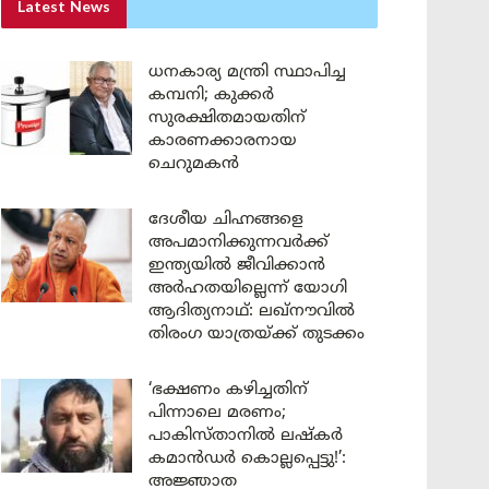
Latest News
ധനകാര്യ മന്ത്രി സ്ഥാപിച്ച
കമ്പനി; കുക്കർ
സുരക്ഷിതമായതിന്
കാരണക്കാരനായ
ചെറുമകൻ
ദേശീയ ചിഹ്നങ്ങളെ
അപമാനിക്കുന്നവർക്ക്
ഇന്ത്യയിൽ ജീവിക്കാൻ
അർഹതയില്ലെന്ന് യോഗി
ആദിത്യനാഥ്: ലഖ്‌നൗവിൽ
തിരംഗ യാത്രയ്ക്ക് തുടക്കം
‘ഭക്ഷണം കഴിച്ചതിന്
പിന്നാലെ മരണം;
പാകിസ്താനിൽ ലഷ്കർ
കമാൻഡർ കൊല്ലപ്പെട്ടു!’:
അജ്ഞാത