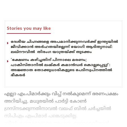
Stories you may like
ദേശീയ ചിഹ്നങ്ങളെ അപമാനിക്കുന്നവർക്ക് ഇന്ത്യയിൽ
ജീവിക്കാൻ അർഹതയില്ലെന്ന് യോഗി ആദിത്യനാഥ്:
ലഖ്‌നൗവിൽ തിരംഗ യാത്രയ്ക്ക് തുടക്കം
‘ഭക്ഷണം കഴിച്ചതിന് പിന്നാലെ മരണം;
പാകിസ്താനിൽ ലഷ്കർ കമാൻഡർ കൊല്ലപ്പെട്ടു!’:
അജ്ഞാത തോക്കുധാരികളുടെ പേടിസ്വപ്നത്തിൽ
ഭീകരർ
എല്ലാ എം.പിമാർക്കും വിപ്പ് നൽകുമെന്ന് ഭരണപക്ഷം
അറിയിച്ചു. മധുരയിൽ പാർട്ടി കോൺ
ഗ്രസ്നടക്കുന്നതിനാവൽ വഖഫ് ബിൽ ചർച്ചയിൽ
സിപിഎം എംപിമാർ പങ്കെടുക്കില്ല.
ബിൽപാസാക്കാനുള്ള അംഗസംഖ്യയുള്ളതിനാല്‍