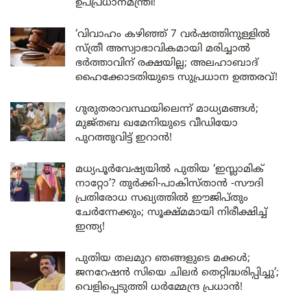
ഉപപ്രധാനമന്ത്രി!
‘വിവാഹം കഴിഞ്ഞ് 7 വർഷത്തിനുള്ളിൽ
സ്ത്രീ അസ്വാഭാവികമായി മരിച്ചാൽ
ഭർത്താവിന് രക്ഷയില്ല; അലഹാബാദ്
ഹൈക്കോടതിയുടെ സുപ്രധാന ഉത്തരവ്!
ഗുരുതരാവസ്ഥയിലെന്ന് മാധ്യമങ്ങൾ;
മുജ്തബ ഖമേനിയുടെ വീഡിയോ
പുറത്തുവിട്ട് ഇറാൻ!
മധ്യപൂർവേഷ്യയിൽ പുതിയ ‘ഇസ്ലാമിക്
നാറ്റോ’? തുർക്കി-പാകിസ്താൻ -സൗദി
പ്രതിരോധ സഖ്യത്തിൽ ഈജിപ്തും
ചേർന്നേക്കും; സൂക്ഷ്മമായി നിരീക്ഷിച്ച്
ഇന്ത്യ!
പുതിയ തലമുറ ഞങ്ങളുടെ മക്കൾ;
ജനറേഷൻ സിയെ ചിലർ തെറ്റിദ്ധരിപ്പിച്ചു’;
വെളിപ്പെടുത്തി ധർമ്മേന്ദ്ര പ്രധാൻ!