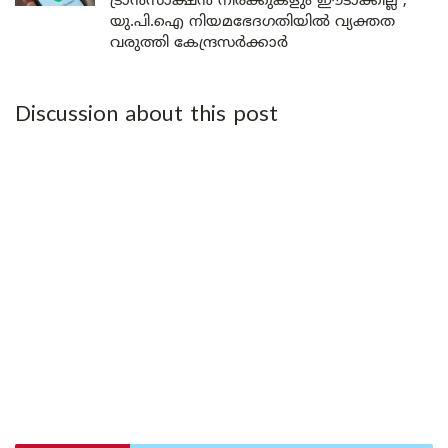
ട്രാൻസാക്ഷൻ നിരക്കുകളും ഈടാക്കില്ല ;
യു.പി.ഐ നിയമഭേദഗതിയിൽ വ്യക്തത
വരുത്തി കേന്ദ്രസർക്കാർ
Discussion about this post