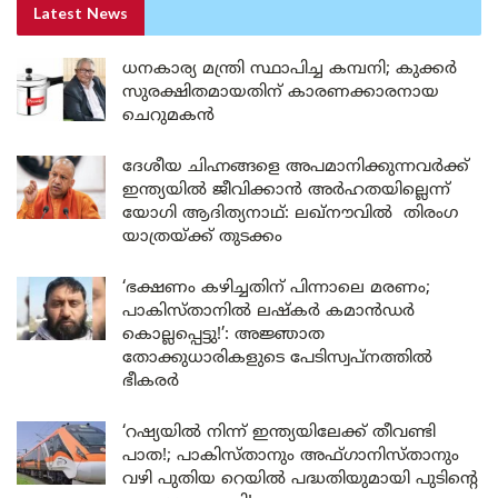
Latest News
ധനകാര്യ മന്ത്രി സ്ഥാപിച്ച കമ്പനി; കുക്കർ
സുരക്ഷിതമായതിന് കാരണക്കാരനായ
ചെറുമകൻ
ദേശീയ ചിഹ്നങ്ങളെ അപമാനിക്കുന്നവർക്ക്
ഇന്ത്യയിൽ ജീവിക്കാൻ അർഹതയില്ലെന്ന്
യോഗി ആദിത്യനാഥ്: ലഖ്‌നൗവിൽ തിരംഗ
യാത്രയ്ക്ക് തുടക്കം
‘ഭക്ഷണം കഴിച്ചതിന് പിന്നാലെ മരണം;
പാകിസ്താനിൽ ലഷ്കർ കമാൻഡർ
കൊല്ലപ്പെട്ടു!’: അജ്ഞാത
തോക്കുധാരികളുടെ പേടിസ്വപ്നത്തിൽ
ഭീകരർ
‘റഷ്യയിൽ നിന്ന് ഇന്ത്യയിലേക്ക് തീവണ്ടി
പാത!; പാകിസ്താനും അഫ്ഗാനിസ്താനും
വഴി പുതിയ റെയിൽ പദ്ധതിയുമായി പുടിന്റെ