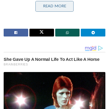
സര്‍ക്കാരിന് ആശങ്കയില്ല.
READ MORE
വഖഫ് സ്വത്തിൽ അവകാശം ഉന്നയിക്കാൻ രേഖ
നിർബന്ധമാക്കുമെന്നതാണ് ബില്ലിലെ
പ്രധാനവ്യവസ്ഥകളിലൊന്ന്. സ്ത്രീകളെയും
അമുസ്ലീമുകളെയും ബോർഡിൽ ഉൾപ്പെടുത്താനും
ബില്ല്നിർദേശിക്കുന്നു. ട്രൈബ്യൂണൽ വിധിയിൽ
ആക്ഷേപമുള്ളവർക്ക്
ഹൈക്കോടതിയെസമീപിക്കാമെന്നും ബില്ല്
നിഷ്കർഷിക്കുന്നു. 5 വർഷം ഇസ്ലാം മതം
പിന്തുടർന്നവർക്കേ വഖഫ്നൽകാനാവൂ എന്ന
വ്യവസ്ഥയും ബില്ലിലുണ്ട്. വഖഫ് ബൈ യൂസർ
വ്യവസ്ഥക്ക് പകരം, വഖഫ് ഡീഡ്എന്ന വ്യവസ്ഥ
നിർബന്ധമാക്കി.
Tags:
Waqaf