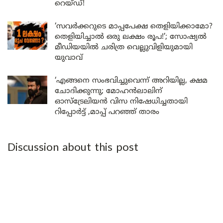
റെയ്ഡ്!
‘സവർക്കറുടെ മാപ്പപേക്ഷ തെളിയിക്കാമോ?
തെളിയിച്ചാൽ ഒരു ലക്ഷം രൂപ!’; സോഷ്യൽ
മീഡിയയിൽ ചരിത്ര വെല്ലുവിളിയുമായി
യുവാവ്
‘എങ്ങനെ സംഭവിച്ചുവെന്ന് അറിയില്ല, ക്ഷമ
ചോദിക്കുന്നു; മോഹൻലാലിന്
ഓസ്ട്രേലിയൻ വിസ നിഷേധിച്ചതായി
റിപ്പോർട്ട് ,മാപ്പ് പറഞ്ഞ് താരം
Discussion about this post