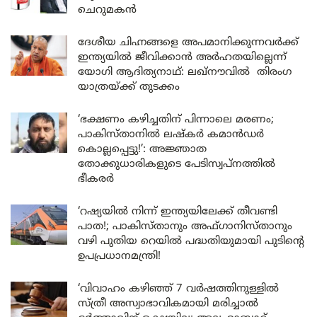
ചെറുമകൻ
ദേശീയ ചിഹ്നങ്ങളെ അപമാനിക്കുന്നവർക്ക്
ഇന്ത്യയിൽ ജീവിക്കാൻ അർഹതയില്ലെന്ന്
യോഗി ആദിത്യനാഥ്: ലഖ്‌നൗവിൽ തിരംഗ
യാത്രയ്ക്ക് തുടക്കം
‘ഭക്ഷണം കഴിച്ചതിന് പിന്നാലെ മരണം;
പാകിസ്താനിൽ ലഷ്കർ കമാൻഡർ
കൊല്ലപ്പെട്ടു!’: അജ്ഞാത
തോക്കുധാരികളുടെ പേടിസ്വപ്നത്തിൽ
ഭീകരർ
‘റഷ്യയിൽ നിന്ന് ഇന്ത്യയിലേക്ക് തീവണ്ടി
പാത!; പാകിസ്താനും അഫ്ഗാനിസ്താനും
വഴി പുതിയ റെയിൽ പദ്ധതിയുമായി പുടിന്റെ
ഉപപ്രധാനമന്ത്രി!
‘വിവാഹം കഴിഞ്ഞ് 7 വർഷത്തിനുള്ളിൽ
സ്ത്രീ അസ്വാഭാവികമായി മരിച്ചാൽ