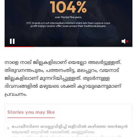
നാളെ നാല് ജില്ലകളിലാണ് യെല്ലോ അലര്‍ട്ടുള്ളത്.
തിരുവനന്തപുരം, പത്തനംതിട്ട, മലപ്പുറം, വയനാട്
ജില്ലകളിലാണ് മുന്നറിയിപ്പുള്ളത്. തുടര്‍ന്നുള്ള
ദിവസങ്ങളില്‍ മഴുയടെ ശക്തി കുറയുമെന്നുമാണ്
പ്രവചനം.
Stories you may like
പോലീസിനെ വെല്ലുവിളിച്ച് ഒളിവിൽ കഴിഞ്ഞ അർജുൻ
ആയങ്കി ഒടുവിൽ വലയിൽ; കണ്ണൂരിലെ