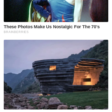
മീറ്റര്‍ വരെ കള്ളക്കടല്‍ പ്രതിഭാസത്തിന്റെ ഭാഗമായി
ഉയര്‍ന്ന തിരമാലകള്‍ കാരണം കടലാക്രമണത്തിന്
സാധ്യതയുണ്ടെന്ന് ദേശീയ സമുദ്രസ്ഥിതിപഠന
ഗവേഷണ കേന്ദ്രം അറിയിച്ചു.
Tags:
rain
Alert