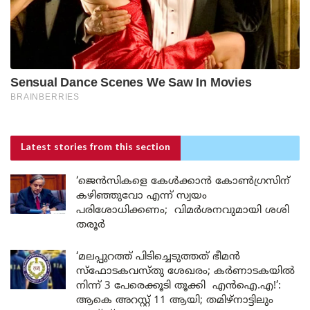
Latest stories
from this section
‘ജെൻസികളെ കേൾക്കാൻ കോൺഗ്രസിന്
കഴിഞ്ഞുവോ എന്ന് സ്വയം
പരിശോധിക്കണം; വിമർശനവുമായി ശശി
തരൂർ
‘മലപ്പുറത്ത് പിടിച്ചെടുത്തത് ഭീമൻ
സ്ഫോടകവസ്തു ശേഖരം; കർണാടകയിൽ
നിന്ന് 3 പേരെക്കൂടി തൂക്കി എൻഐ.എ!’:
ആകെ അറസ്റ്റ് 11 ആയി; തമിഴ്‌നാട്ടിലും