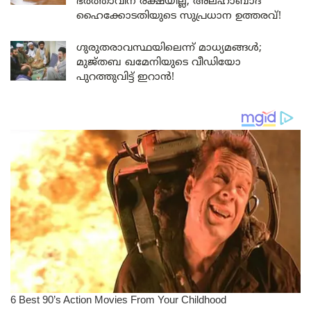
ഭർത്താവിന് രക്ഷയില്ല; അലഹാബാദ്
ഹൈക്കോടതിയുടെ സുപ്രധാന ഉത്തരവ്!
ഗുരുതരാവസ്ഥയിലെന്ന് മാധ്യമങ്ങൾ;
മുജ്തബ ഖമേനിയുടെ വീഡിയോ
പുറത്തുവിട്ട് ഇറാൻ!