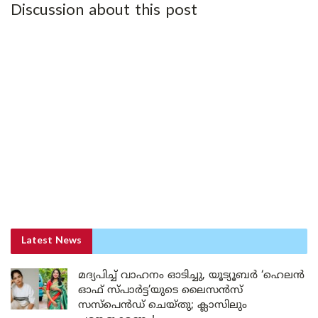
Discussion about this post
Latest News
മദ്യപിച്ച് വാഹനം ഓടിച്ചു, യൂട്യൂബർ ‘ഹെലൻ
ഓഫ് സ്പാർട്ട’യുടെ ലൈസൻസ്
സസ്പെൻഡ് ചെയ്തു; ക്ലാസിലും