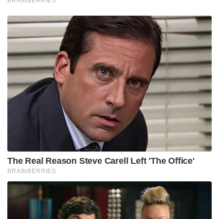
പ്രശ്നവും സൃഷ്ടിക്കുന്നില്ലെന്നും മഞ്ജു പറയുന്നു.
മഞ്ജുവും സിമിയും വർഷങ്ങളായുള്ള
സുഹൃത്തുക്കളാണ്. തന്റെ ഏറ്റവും കംഫർട്ടബിൾ
ആയ സ്പേസ് ആണ് സിമിയെന്നാണ് മഞ്ജു
പറയുന്നത്.
കറുമ്പി എന്ന വിളി തന്റെ ആത്മവിശ്വാസത്തെ
സാരമായി തന്നെ ബാധിച്ചിട്ടുണ്ടെന്നും താരം
പറഞ്ഞു.”ഞാൻ കറുത്ത ആളാണല്ലോ എന്ന ചിന്ത
എപ്പോഴും അലട്ടിയിരുന്നു. വെളുത്തയാളുകൾക്കൊപ്പം
പോകാൻ ഒരു ഉൾഭയമുണ്ടായിരുന്നു. ചുറ്റിലുമുള്ളവർ
അങ്ങനെ കളിയാക്കിയതിൽ നിന്നുവന്നതാണ് ഭയം
Tags:
simi
MANJU PATHROS