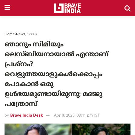
Home
News
Kerala
ഞാനും സിമിയും
ലെസ്ബിയനായാൽ എന്താണ്
പ്രശ്‌നം?
വെളുത്തയാളുകൾക്കൊപ്പം
പോകാൻ ഒരു
ഉൾഭയമുണ്ടായിരുന്നു; മഞ്ജു
പത്രോസ്
by
Brave India Desk
Apr 8, 2025, 03:41 pm IST