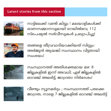
Latest stories
from this section
നാട്ടിലേക്ക് വണ്ടി കിട്ടും ! മലയാളികൾക്ക്
ഓണസമ്മാനവുമായി റെയിൽവേ; 112
സ്പെഷ്യൽ സർവീസുകൾ പ്രഖ്യാപിച്ചു!
തങ്ങളെ തീവ്രവാദിയാക്കിയത് സിസ്റ്റം:
അർജുൻ ആയങ്കി സംസ്ഥാനം വിട്ടതായി
സംശയം!
സംസ്ഥാനത്ത് അതിശക്തമായ മഴ: 8
ജില്ലകളിൽ ഇന്ന് അവധി; ഏഴ് ജില്ലകളിൽ
ഓറഞ്ച് അലർട്ട്, ജാഗ്രതാ നിർദേശം!
വീണ്ടും ന്യൂനമർദ്ദം ; സംസ്ഥാനത്ത് പരക്കെ
ജാഗ്രത, നാളെ 7 ജില്ലകളിൽ ഓറഞ്ച് അലർട്ട്