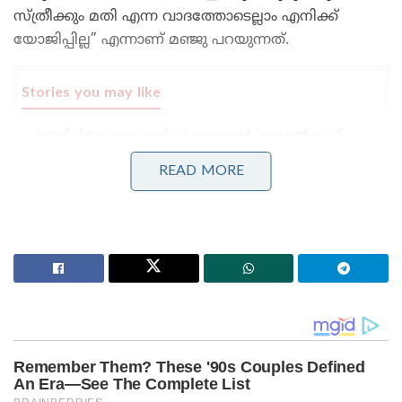
സ്ത്രീക്കും മതി എന്ന വാദത്തോടെല്ലാം എനിക്ക്
യോജിപ്പില്ല” എന്നാണ് മഞ്ജു പറയുന്നത്.
Stories you may like
മദ്യപിച്ച് വാഹനം ഓടിച്ചു, യൂട്യൂബർ ‘ഹെലൻ ഓഫ്
സ്പാർട്ട’യുടെ ലൈസൻസ് സസ്പെൻഡ് ചെയ്തു;
ക്ലാസിലും പങ്കെടുക്കണം!
READ MORE
ബെംഗളൂരുവിലേക്ക് പോയ കെഎസ്ആർടിസി ബസ്
മറിഞ്ഞ് ദാരുണാപകടം: ഡ്രൈവറും കണ്ടക്ടറും മരിച്ചു,
20 യാത്രക്കാർക്ക് പരുക്ക്!
ഞാനും സിമിയും ലെസ്ബിയൻസ് ആണെന്നിരിക്കട്ടെ.
അങ്ങനെയാണെങ്കിൽ തന്നെ എന്താണു തെറ്റ്? എന്നും
മഞ്ജു ചോദിക്കുന്നുണ്ട്. ഞങ്ങൾ
ലെസ്ബിയനാണെങ്കിൽ തന്നെ മറ്റാർക്കെങ്കിലും
എന്തെങ്കിലും പ്രശ്നമുണ്ടോ? എന്നും താരം
ചോദിക്കുന്നുണ്ട്. തങ്ങൾ സമൂഹത്തിന് യാതൊരു