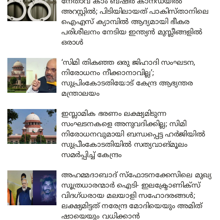
നേതാവ് കാം ബഷീർ കാനഡയിൽ
അറസ്റ്റിൽ; പിടിയിലായത് പാകിസ്താനിലെ
ഐഎസ് ക്യാമ്പിൽ ആദ്യമായി ഭീകര
പരിശീലനം നേടിയ ഇന്ത്യൻ മുസ്ലീങ്ങളിൽ
ഒരാൾ
‘സിമി തികഞ്ഞ ഒരു ജിഹാദി സംഘടന,
നിരോധനം നീക്കാനാവില്ല’;
സുപ്രിംകോടതിയോട് കേന്ദ്ര ആഭ്യന്തര
മന്ത്രാലയം
ഇസ്ലാമിക ഭരണം ലക്ഷ്യമിടുന്ന
സംഘടനകളെ അനുവദിക്കില്ല; സിമി
നിരോധനവുമായി ബന്ധപ്പെട്ട ഹർജിയിൽ
സുപ്രീംകോടതിയിൽ സത്യവാങ്മൂലം
സമർപ്പിച്ച് കേന്ദ്രം
അഹമ്മദാബാദ് സ്ഫോടനക്കേസിലെ മുഖ്യ
സൂത്രധാരന്മാർ ഐടി- ഇലക്ട്രോണിക്സ്
വിദഗ്ധരായ മലയാളി സഹോദരങ്ങൾ;
ലക്ഷ്യമിട്ടത് നരേന്ദ്ര മോദിയെയും അമിത്
ഷായെയും വധിക്കാൻ