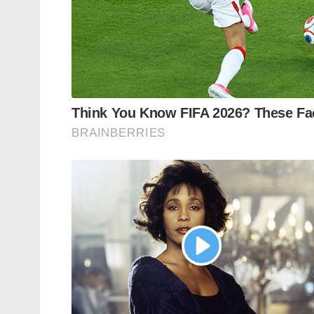
നിയമത്തിനെതിരെ കോഴിക്കോട് നടന്ന പ്രത
ചിത്രമാണ് ഇത്….ആരൊക്കെയാണ് ഇത് എന്
അതിരുകവിഞ്ഞ പ്രീണനം കേരളത്തെ എത്രമാത്ര
മാറ്റുന്നു എന്ന് പറയാൻ പറ്റൂ….
ഫോട്ടോയിൽ കാണുന്ന ആദ്യത്തെ മനുഷ്യ
മു.സ്ലിം ബ്രദർഹുഡിൻ്റെ സ്ഥാപകൻ…ഉത്ഭ
ഏൽക്കേണ്ടി വന്ന സംഘടനയാണ് ഇത്….മുഹമ
ഈജിപ്ഷ്യൻ പ്രധാനമന്ത്രിയെ വധിച്ചു എന്
തീവ്രവാദിയാണ് ബന്ന…ലോകം മുഴുവൻ ഇസ്‌
കീഴ്പ്പെടുകയല്ല,അധീശത്വം നമ്മൾ കാണിക
സൗദി അറേബ്യ അടക്കം ഇദേഹത്തിൻ്റെ സം
നിരോധിച്ചിട്ടുണ്ട് എന്ന് ഓർക്കണം..ജർമനി
തീവ്രവാദ പട്ടികയിൽ ഇവർക്ക് ഇരിപ്പിടവുമുണ്
രണ്ടാമത്തെ ചിത്രത്തിൽ ഉള്ളതാണ് അഹമ്
സ്ഥാപകൻ…എന്താണ് ഹമാസ്??ഒക്ടോബർ 7 
നിരപരാധികളായ പൗരന്മാരെ നിഷ്ഠൂരം കൊന
ഭീകരവാദ സംഘടന…..