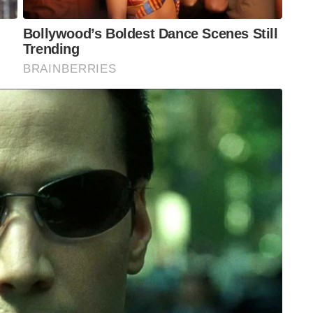
കശ്മീരിൽ ഹമാസിൻ്റെ യോഗം ചേർന്ന് കശ്മീർ
വർ….കശ്മീർ പിടിച്ചെടുക്കും എന്ന് പറയുന്ന ഇവരുടെ
വപ്നം കണ്ട് പിന്തുണയ്ക്കുന്നവരെയും കേരളത്തിലെ
്ണ് മതേതര കണ്ണാടിയിലൂടെയല്ല….അവസരം
വാദ ആശയം ഇവിടെയും നടപ്പിലാക്കാൻ
െ കണക്കാക്കണം….
യാപിച്ചും,ഹമാസ് നേതാക്കളെ വീഡിയോ
ും ഒരു ഭാസ്മാസുരന് വരം കൊടുക്കുന്ന അബദ്ധം
്യം ഓർമയ്യില്ലേ, 21ൽ ഊരിയ വാളുകൾ
ിരുന്നു അത്..ഇന്നലെ നടന്ന പ്രതിഷേധ സമരത്തിൽ
ണ്…എന്താണ് ആ പള്ളിയുടെ പ്രത്യേകത
 അഴിച്ച് വിട്ടാണ് ഹിന്ദുക്കളെ കൂട്ടക്കൊല
.