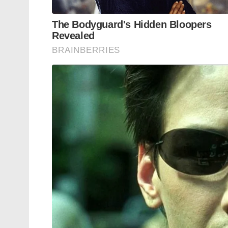
ഏതാനും മാസങ്ങൾക്ക് മുൻപ് പാക് അധീന 
പിടിച്ചെടുക്കും എന്ന് പ്രഖ്യാപ്പിച്ചവരാണ് ഇ
വീമ്പും, ആ വീമ്പ് യാഥാർഥ്യമാകും എന്ന് സ്
ഹിന്ദു – ക്രൈസ്തവ വിഭാഗം കാണേണ്ട കണ
കിട്ടിയാൽ ഈ സംഘടനകളുടെ അതേ ഭീകാര
നിൽക്കുന്ന ഭീകരവാദികളായി തന്നെ ഇവര
കഫിയ അണിഞ്ഞ് അവർ ഐക്യദാർഢ്യം പ്രഖ്
കോൺഫറൻസ് വഴി ആനയിച്ചതുമെല്ലാം വീണ്ട
തന്നെയാണ്…..
CAA വിരുദ്ധ സമരത്തിൽ ഉയർന്ന മുദ്രാവാക
അറബിക്കടലിൽ താഴ്ത്തിയിട്ടില്ല” എന്നതായ
ഉയർന്നത് തിരൂരങ്ങാടി പള്ളിയുടെ ചിത്രമാ
1921ൽ ഈ പള്ളി തകർത്തു എന്ന വ്യാജപ്രചരണം
ചെയ്യാൻ ഭീകരവാദി സംഘം ഇറങ്ങി തിരിച്ചത്.
Tags:
muslim
march