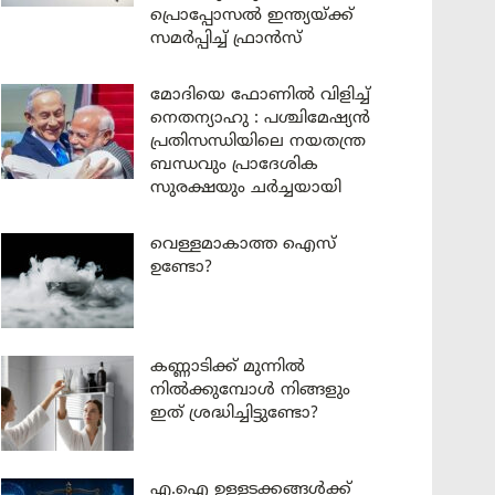
പ്രൊപ്പോസൽ ഇന്ത്യയ്ക്ക്
സമർപ്പിച്ച് ഫ്രാൻസ്
മോദിയെ ഫോണിൽ വിളിച്ച്
നെതന്യാഹു : പശ്ചിമേഷ്യൻ
പ്രതിസന്ധിയിലെ നയതന്ത്ര
ബന്ധവും പ്രാദേശിക
സുരക്ഷയും ചർച്ചയായി
വെള്ളമാകാത്ത ഐസ്
ഉണ്ടോ?
കണ്ണാടിക്ക് മുന്നിൽ
നിൽക്കുമ്പോൾ നിങ്ങളും
ഇത് ശ്രദ്ധിച്ചിട്ടുണ്ടോ?
എ.ഐ ഉള്ളടക്കങ്ങൾക്ക്