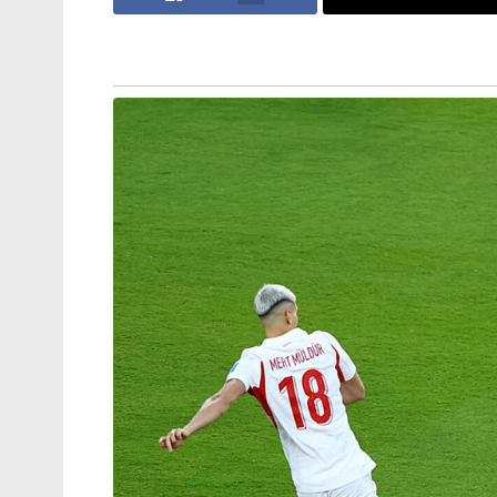
‘കത്തിയത് എന്റെ വാഹനമല്ല,
കോടികളുടെ സ്വപ്നം: സംവിധായകൻ
വിജീഷ് മണിയുടെ കാർ കത്തിച്ച
കേസിൽ പ്രതികളെ പിടികൂടാതെ
പോലീസ്
കർക്കിടകം കനക്കുന്നു, 3 ജില്ലകളിൽ
അതിതീവ്ര മഴ; പത്തനംതിട്ടയും
കോട്ടയവും ഇടുക്കിയും റെഡ്
അലർട്ടിൽ!’: വരും മണിക്കൂറുകളിൽ
പ്രളയസാധ്യത
കണ്ടത് ഖിലാഫത്ത് കാലത്താണ്…തുർക്കിയി
ഖലീഫയ്ക്ക് വേണ്ടി ഇന്ത്യയിൽ മുറവിളി ഉ
ഗാന്ധിയാണ്…. ആ വരത്തിൻ്റെ ബലത്തിൽ
ഹിന്ദുക്കളുടെ നേർക്കാണ്….ഹിന്ദുക്കളെ 
ആ വരം അവർ ദുരുപയോഗം ചെയ്തത്… എറനാ
അവസാനിച്ചത്…..
അത്തരമൊരു വരമാണ് കേരളത്തിൻ്റെ ഇടതും
പ്രവർത്തനങ്ങൾക്ക് പിന്തുണ നൽകുന്നവരെ 