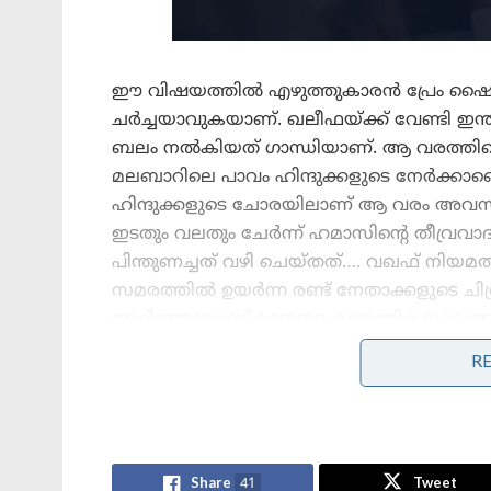
ഈ വിഷയത്തിൽ എഴുത്തുകാരൻ പ്രേം ഷെെലേ
ചർച്ചയാവുകയാണ്. ഖലീഫയ്ക്ക് വേണ്ടി ഇന്ത
ബലം നൽകിയത് ഗാന്ധിയാണ്. ആ വരത്തിൻ
മലബാറിലെ പാവം ഹിന്ദുക്കളുടെ നേർക്കാണെന്
ഹിന്ദുക്കളുടെ ചോരയിലാണ് ആ വരം അവസാ
ഇടതും വലതും ചേർന്ന് ഹമാസിൻ്റെ തീവ്രവാ
പിന്തുണച്ചത് വഴി ചെയ്തത്…. വഖഫ് നിയമ
സമരത്തിൽ ഉയർന്ന രണ്ട് നേതാക്കളുടെ ച
അറിഞ്ഞാലാണ് മതേതര മുന്നണികളുടെ അത
തീവ്രവാദികളുടെ പ്രിയപ്പെട്ട സ്ഥലമാക്കി മാറ്
R
കുറ്റപ്പെടുത്തി.
Stories you may like
Share
41
Tweet