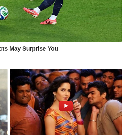
ിഷേധ സമരത്തിൽ ഉയർന്ന രണ്ട് നേതാക്കളുടെ
ന് അറിഞ്ഞാലാണ് മതേതര മുന്നണികളുടെ
ം തീവ്രവാദികളുടെ പ്രിയപ്പെട്ട സ്ഥലമാക്കി
ൻ ഇമാം ഹസനുൽ ബന്ന….തീവ്രവാദ സംഘടനയായ
വ നാടായ ഈജിപ്റ്റിൽ പോലും നിരോധനം
്മദ് അൽ – നുഖ്രാശി എന്ന നൽപ്പുതകളിലെ
ന പേരിൽ ഈജിപ്ഷ്യൻ രഹസ്യ പോലീസ് തന്നെ വധിച്ച
ലാമിൻ്റെ നിയമം വരണമെന്നും അധീശ്വതത്തിന്
്കണം എന്നും ആഹ്വാനം ചെയ്ത മനുഷ്യൻ….
ഘടനയുടെയും ഇദ്ദേഹത്തിൻ്റെ ആശയങ്ങളെയും
 പോലുള്ള,അമേരിക്ക പോലുള്ള രാജ്യങ്ങളുടെ
ട്….
മദ് യാസീൻ….അഹമ്മദ് യാസീനാണ് ഹമാസിൻ്റെ
ന് ഇസ്രായേലിൽ നുഴഞ്ഞ് കയറി ആയിരകണക്കിന്
്നൊടുക്കിയ,അതിൽ അഭിമാനിക്കുന്ന മറ്റൊരു