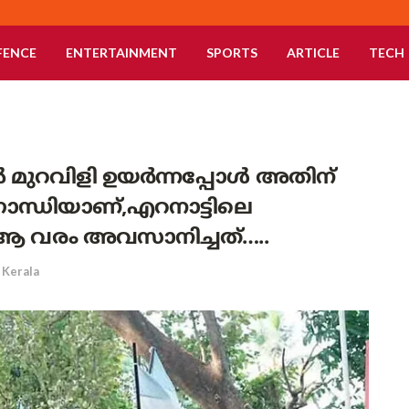
FENCE
ENTERTAINMENT
SPORTS
ARTICLE
TECH
ിൽ മുറവിളി ഉയർന്നപ്പോൾ അതിന്
ാന്ധിയാണ്,എറനാട്ടിലെ
 ആ വരം അവസാനിച്ചത്…..
Kerala