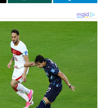
ഭസ്മാസുരന് വരം കൊടുത്ത് അബദ്ധത്തിലായ
പരമശിവൻ്റെ കാര്യം പ്രത്യേകം ഓർക്കേണ്ടതാണ്..
അനർഹന് വരം കൊടുത്താൽ,സൗകര്യം
നൽകിയാൽ അവനാദ്യം ചെയുക അത് തന്നവനെ
തന്നെ നിരാകരിക്കലാണ്…താൻ ആർക്ക് നേരെ
വിരൽ ചൂണ്ടിയാലും അയാൾ മരിക്കണം എന്ന വരം
നേടിയ ഭസ്മാസുരൻ അതാദ്യം പ്രയോഗിക്കാൻ
ശ്രമിച്ചത് വരദാതവായ പരമശിവന് എതിരെ
തന്നെയാണ്…..
അതിന് ശേഷം അത്തരമൊരു വരം ഈ രാഷ്ട്രം
ലെ ജനങ്ങൾക്ക് പോലും ആവിശ്യം ഇല്ലാതിരുന്ന
യർന്നപ്പോൾ അതിന് വളം വെച്ച് ബലം നൽകിയത്
 അവർ വിരൽ ചൂണ്ടിയത് മലബാറിലെ പാവം
കൊന്നൊടുക്കിയും,മതപരിവർത്തനം നടത്തിയുമാണ്
ട്ടിലെ ഹിന്ദുക്കളുടെ ചോരയിലാണ് ആ വരം
 വലതും ചേർന്ന് ഹമാസിൻ്റെ തീവ്രവാദ
പിന്തുണച്ചത് വഴി ചെയ്തത്…. വഖഫ്