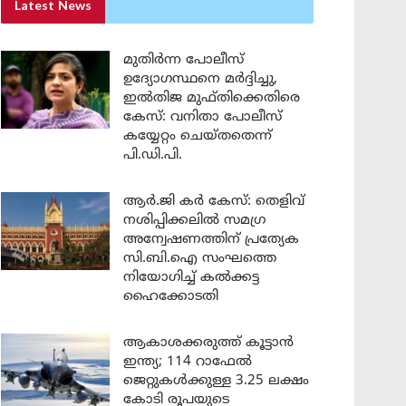
Latest News
മുതിർന്ന പോലീസ്
ഉദ്യോഗസ്ഥനെ മർദ്ദിച്ചു,
ഇൽതിജ മുഫ്തിക്കെതിരെ
കേസ്: വനിതാ പോലീസ്
കയ്യേറ്റം ചെയ്തതെന്ന്
പി.ഡി.പി.
ആർ.ജി കർ കേസ്: തെളിവ്
നശിപ്പിക്കലിൽ സമഗ്ര
അന്വേഷണത്തിന് പ്രത്യേക
സി.ബി.ഐ സംഘത്തെ
നിയോഗിച്ച് കൽക്കട്ട
ഹൈക്കോടതി
ആകാശക്കരുത്ത് കൂട്ടാൻ
ഇന്ത്യ; 114 റാഫേൽ
ജെറ്റുകൾക്കുള്ള 3.25 ലക്ഷം
കോടി രൂപയുടെ