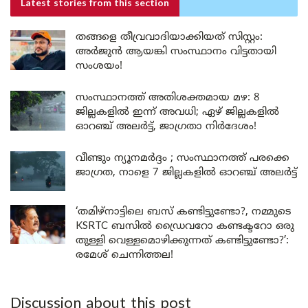
Latest stories
from this section
തങ്ങളെ തീവ്രവാദിയാക്കിയത് സിസ്റ്റം:
അർജുൻ ആയങ്കി സംസ്ഥാനം വിട്ടതായി
സംശയം!
സംസ്ഥാനത്ത് അതിശക്തമായ മഴ: 8
ജില്ലകളിൽ ഇന്ന് അവധി; ഏഴ് ജില്ലകളിൽ
ഓറഞ്ച് അലർട്ട്, ജാഗ്രതാ നിർദേശം!
വീണ്ടും ന്യൂനമർദ്ദം ; സംസ്ഥാനത്ത് പരക്കെ
ജാഗ്രത, നാളെ 7 ജില്ലകളിൽ ഓറഞ്ച് അലർട്ട്
‘തമിഴ്‌നാട്ടിലെ ബസ് കണ്ടിട്ടുണ്ടോ?, നമ്മുടെ
KSRTC ബസിൽ ഡ്രൈവറോ കണ്ടക്ടറോ ഒരു
തുള്ളി വെള്ളമൊഴിക്കുന്നത് കണ്ടിട്ടുണ്ടോ?’:
രമേശ് ചെന്നിത്തല!
Discussion about this post