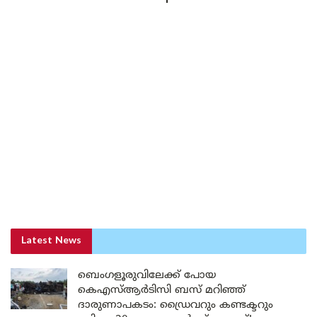
Latest News
ബെംഗളൂരുവിലേക്ക് പോയ
കെഎസ്ആർടിസി ബസ് മറിഞ്ഞ്
ദാരുണാപകടം: ഡ്രൈവറും കണ്ടക്ടറും