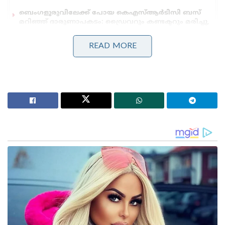
ബെംഗളൂരുവിലേക്ക് പോയ കെഎസ്ആർടിസി ബസ്
മറിഞ്ഞ് ദാരുണാപകടം: ഡ്രൈവറും കണ്ടക്ടറും മരിച്ചു,
20 യാത്രക്കാർക്ക് പരുക്ക്!
നാട്ടിലേക്ക് വണ്ടി കിട്ടും ! മലയാളികൾക്ക്
READ MORE
ഓണസമ്മാനവുമായി റെയിൽവേ; 112 സ്പെഷ്യൽ
സർവീസുകൾ പ്രഖ്യാപിച്ചു!
എന്നെ പറ്റി ഒരാളും ദൈവവുമായി പറയാൻ
പാടില്ലെന്നാണ് ഗുരു പറഞ്ഞത്. ശ്രീനാരായണ
ഗുരുവിനെക്കാൾ വലിയൊരു മഹാൻ വേറെ പറയാൻ
നമുക്കുണ്ടോ. അദ്ദേഹം ജീവിച്ചിരിക്കുമ്പോൾ
ദൈവമായി ചിത്രികരിച്ചപ്പോൾ താൻ ഒരു സാധാരണ
മനുഷ്യൻ എന്നാണ് അദ്ദേഹം പറഞ്ഞത്.
ഏതുനേതാവായാലും ഏത് വ്യക്തിയായാലും അവർ
പാർട്ടിക്ക് നൽകിയ സംഭവാന വിലപ്പെട്ടതാണ്.
എന്നാൽ പാർട്ടിയാണ് വലുത്. അങ്ങനെ
ചിത്രീകരിക്കപ്പെട്ട നേതാവിന്റെ അഭിപ്രായവും ഇതാണ്