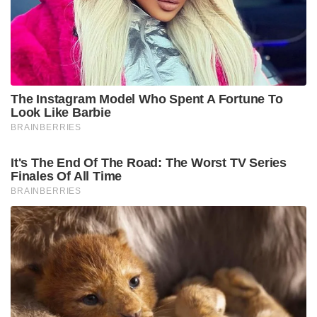
വ്യക്തികളേക്കാൾ പ്രധാനം പാർട്ടിയാണ്.ഏത്
നേതാവായാലും പാർട്ടിക്ക് വിലപ്പെട്ടതാണ്.എന്നാൽ
എല്ലാത്തിലും വലുതാണ് പാർട്ടിയെന്നും അദ്ദേഹം
പറഞ്ഞു. സിപിഎമ്മിൻറെ സംസ്ഥാന
സെക്രട്ടറിയേറ്റിലും കേന്ദ്ര കമ്മിറ്റിയിലും ഇടം കിട്ടാത്ത
സാഹചര്യത്തിൽ പി ജയരാജനെ പുകഴ്ത്തി
കണ്ണൂരിലെ ചിവലയിടങ്ങളിൽ ഫ്‌ളക്‌സ് ബോർഡുകൾ
വച്ചിരുന്നു. ഇത് സംബന്ധിച്ച മാദ്ധ്യമപ്രവർത്തകരുടെ
ചോദ്യത്തിന് മറുപടി നൽകുകയായിരുന്നു അദ്ദേഹം.
Tags:
cpim
mv jayarajan
god