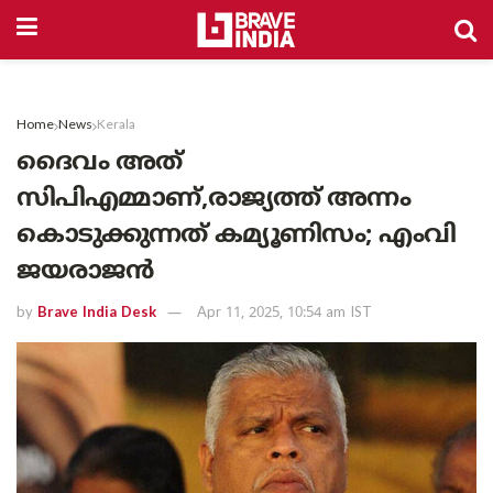
Home
News
Kerala
ദൈവം അത്
സിപിഎമ്മാണ്,രാജ്യത്ത് അന്നം
കൊടുക്കുന്നത് കമ്യൂണിസം; എംവി
ജയരാജൻ
by
Brave India Desk
Apr 11, 2025, 10:54 am IST