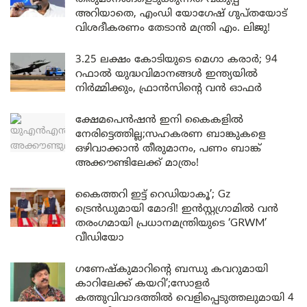
അറിയാതെ, എംഡി യോഗേഷ് ഗുപ്തയോട്
വിശദീകരണം തേടാൻ മന്ത്രി എം. ലിജു!
3.25 ലക്ഷം കോടിയുടെ മെഗാ കരാർ; 94
റഫാൽ യുദ്ധവിമാനങ്ങൾ ഇന്ത്യയിൽ
നിർമ്മിക്കും, ഫ്രാൻസിന്റെ വൻ ഓഫർ
ക്ഷേമപെൻഷൻ ഇനി കൈകളിൽ
നേരിട്ടെത്തില്ല;സഹകരണ ബാങ്കുകളെ
ഒഴിവാക്കാൻ തീരുമാനം, പണം ബാങ്ക്
അക്കൗണ്ടിലേക്ക് മാത്രം!
കൈത്തറി ഇട്ട് റെഡിയാകൂ’; Gz
ട്രെൻഡുമായി മോദി! ഇൻസ്റ്റഗ്രാമിൽ വൻ
തരംഗമായി പ്രധാനമന്ത്രിയുടെ ‘GRWM’
വീഡിയോ
ഗണേഷ്കുമാറിന്റെ ബന്ധു കവറുമായി
കാറിലേക്ക് കയറി’;സോളർ
കത്തുവിവാദത്തിൽ വെളിപ്പെടുത്തലുമായി 4