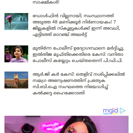
സാക്ഷികൾ!
ഡോൾഫിൻ വില്ലനായി; സംസ്ഥാനത്ത്
അടുത്ത 48 മണിക്കൂർ നിർണായകം! 7
ജില്ലകളിൽ സ്കൂളുകൾക്ക് ഇന്ന് അവധി,
എട്ടിടത്ത് ഓറഞ്ച് അലർട്ട്
മുതിർന്ന പോലീസ് ഉദ്യോഗസ്ഥനെ മർദ്ദിച്ചു,
ഇൽതിജ മുഫ്തിക്കെതിരെ കേസ്: വനിതാ
പോലീസ് കയ്യേറ്റം ചെയ്തതെന്ന് പി.ഡി.പി.
ആർ.ജി കർ കേസ്: തെളിവ് നശിപ്പിക്കലിൽ
സമഗ്ര അന്വേഷണത്തിന് പ്രത്യേക
സി.ബി.ഐ സംഘത്തെ നിയോഗിച്ച്
കൽക്കട്ട ഹൈക്കോടതി