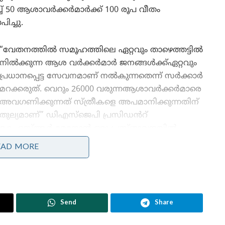
്ച് 50 ആശാവർക്കർമാർക്ക് 100 രൂപ വീതം
ിച്ചു.
“വേതനത്തിൽ സമൂഹത്തിലെ ഏറ്റവും താഴെത്തട്ടിൽ
നിൽക്കുന്ന ആശ വർക്കർമാർ ജനങ്ങൾക്ക്ഏറ്റവും
പ്രധാനപ്പെട്ട സേവനമാണ് നൽകുന്നതെന്ന് സർക്കാർ
മറക്കരുത്. വെറും 26000 വരുന്നആശാവർക്കർമാരെ
അവഗണിക്കുന്നത് സ്ത്രീകളെ അപമാനിക്കുന്നതിന്
തുല്യമാണ്” ഡിഎസ്ജെപി പ്രസിഡൻറ്
കെഎസ്ആർ മേനോൻ ഒരു പ്രസ്താവനയിൽ
പറഞ്ഞു.
EAD MORE
“കെടുകാര്യസ്ഥതയുടെ കേന്ദ്രമായ പി എസ് സി
ഭാരവാഹികൾക്ക് ലക്ഷങ്ങൾ
വാരിക്കോരികൊടുക്കുന്ന സർക്കാർ സാധാരണ
Send
Share
ണുന്നത്അംഗീകരിക്കാൻ സാധിക്കുകയില്ല”