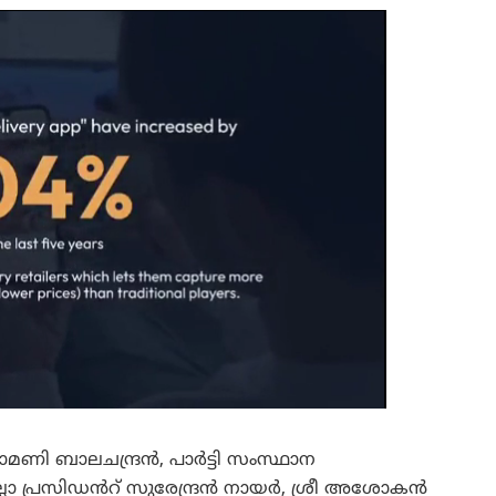
ാമണി ബാലചന്ദ്രൻ, പാർട്ടി സംസ്ഥാന
ല്ലാ പ്രസിഡൻറ് സുരേന്ദ്രൻ നായർ, ശ്രീ അശോകൻ