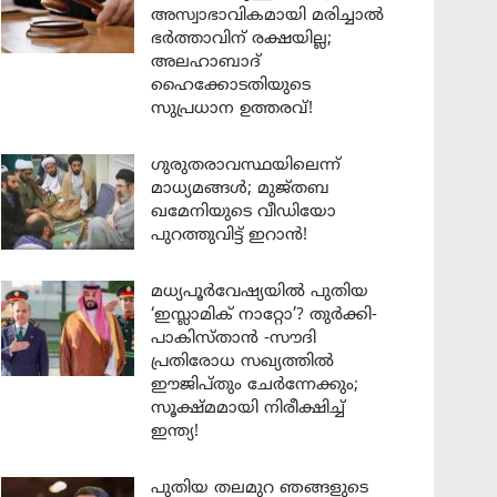
അസ്വാഭാവികമായി മരിച്ചാൽ
ഭർത്താവിന് രക്ഷയില്ല;
അലഹാബാദ്
ഹൈക്കോടതിയുടെ
സുപ്രധാന ഉത്തരവ്!
ഗുരുതരാവസ്ഥയിലെന്ന്
മാധ്യമങ്ങൾ; മുജ്തബ
ഖമേനിയുടെ വീഡിയോ
പുറത്തുവിട്ട് ഇറാൻ!
മധ്യപൂർവേഷ്യയിൽ പുതിയ
‘ഇസ്ലാമിക് നാറ്റോ’? തുർക്കി-
പാകിസ്താൻ -സൗദി
പ്രതിരോധ സഖ്യത്തിൽ
ഈജിപ്തും ചേർന്നേക്കും;
സൂക്ഷ്മമായി നിരീക്ഷിച്ച്
ഇന്ത്യ!
പുതിയ തലമുറ ഞങ്ങളുടെ