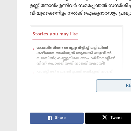
ഉണ്ണിത്താൻഎന്നിവർ സമരപ്പന്തൽ സന്ദർശിച
വിഷുക്കൈനീട്ടം നൽകിഐക്യദാർഢ്യം പ്രഖ്യാപ
Stories you may like
പോലീസിനെ വെല്ലുവിളിച്ച് ഒളിവിൽ
കഴിഞ്ഞ അർജുൻ ആയങ്കി ഒടുവിൽ
വലയിൽ; കണ്ണൂരിലെ അപാർട്മെന്റിൽ
നിന്ന് പൊക്കിയത് നാടകീയമായി!
പാർട്ടിക്ക് വേണ്ടി പ്രതികരിച്ചതിനാണ്
കള്ളക്കേസിൽ ജയിലിൽ
അടയ്ക്കപ്പെട്ടത്, പിന്തുണ വേണ്ട,
R
പിന്നിൽ നിന്ന് കുത്തരുത്;
ജയരാജനെതിരെ ആഞ്ഞടിച്ച് അർജുൻ
ആയങ്കി
Share
Tweet
തൊഴിലാളികളെ ശത്രുത മനോഭാവത്തോടെ കാ
മേനോൻ പറഞ്ഞു.