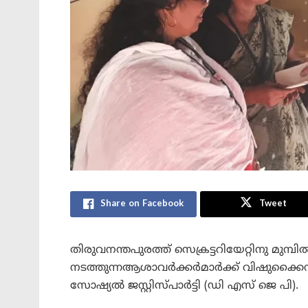
Share on Facebook
Tweet
തിരുവനന്തപുരത്ത് സെക്രട്ടറിയേറ്റിനു മുമ
നടത്തുന്നആശാവർക്കർമാർക്ക് വിഷുക്കൈനീട
സോഷ്യൽ ജസ്റ്റിസ്പാർട്ടി (ഡി എസ് ജെ പി).