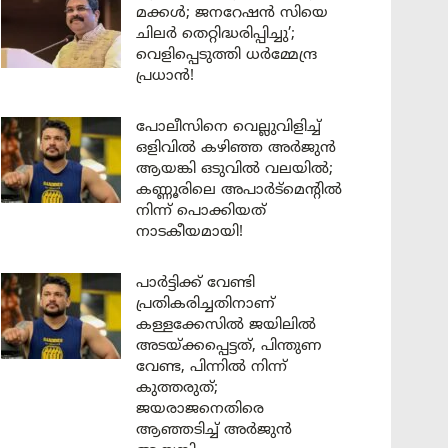
മക്കൾ; ജനറേഷൻ സിയെ
ചിലർ തെറ്റിദ്ധരിപ്പിച്ചു’;
വെളിപ്പെടുത്തി ധർമ്മേന്ദ്ര
പ്രധാൻ!
പോലീസിനെ വെല്ലുവിളിച്ച്
ഒളിവിൽ കഴിഞ്ഞ അർജുൻ
ആയങ്കി ഒടുവിൽ വലയിൽ;
കണ്ണൂരിലെ അപാർട്മെന്റിൽ
നിന്ന് പൊക്കിയത്
നാടകീയമായി!
പാർട്ടിക്ക് വേണ്ടി
പ്രതികരിച്ചതിനാണ്
കള്ളക്കേസിൽ ജയിലിൽ
അടയ്ക്കപ്പെട്ടത്, പിന്തുണ
വേണ്ട, പിന്നിൽ നിന്ന്
കുത്തരുത്;
ജയരാജനെതിരെ
ആഞ്ഞടിച്ച് അർജുൻ