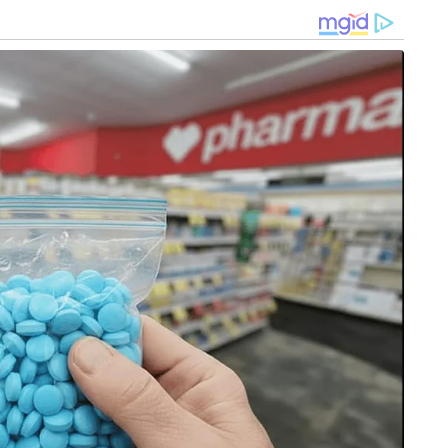
ാരുടെ ന്യായമായ ആവശ്യങ്ങൾ
്രീകുമാർ ആവശ്യപ്പെട്ടു.
ആശാവർക്കർ ഹെൽത്ത് അസോസിയേഷൻ
പ്രസിഡന്റ് വി.കെ.സദാനന്ദൻ, വൈസ്
, തുടങ്ങിയവരുമായി സംസാരിച്ചു തങ്ങളുടെ
നൽകുക, ഓണറേറിയം വർധിപ്പിക്കുക,
 മാനദണ്ഡങ്ങൾ പിൻവലിക്കുക, വിരമിക്കൽ
ശമാരെ പിരിച്ചുവിടാനുള്ള ഉത്തരവ് പിൻവലിക്കുക,
ൽകുക തുടങ്ങിയ ആവശ്യങ്ങൾ ഉന്നയിച്ചാണ്