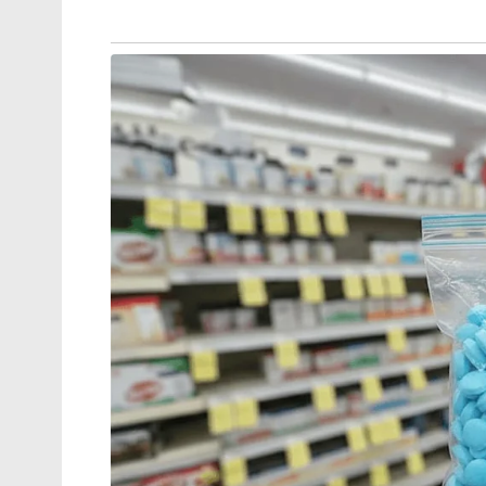
വിഷയം അനുഭാവപൂർവ്വം പരിഗണിച്ച് ആശമ
അംഗീകരിക്കാൻസർക്കാർ തയ്യാറാകണമെന്ന് ശ
ഡി എസ് ജെ പി പ്രതിനിധികൾ കേരള 
ജനറൽസെക്രട്ടറി എം.എ. ബിന്ദു, സംസ്ഥാന 
പ്രസിഡന്റുമാരായഎസ്.മിനി, കെ.പി.റോസമ്മ
പിന്തുണ അറിയിച്ചു.
മൂന്നുമാസത്തെ വേതനക്കുടിശ്ശിക ഉടനടി 
ഓണറേറിയത്തിന്ഏർപ്പെടുത്തിയിരിക്കുന്ന
ആനുകൂല്യം പ്രഖ്യാപിക്കാതെ62 വയസ്സിൽ ആ
അഞ്ചുലക്ഷം രൂപ വിരമിക്കൽആനുകൂല്യം ന
സമരം.
Tags:
Asha Workers