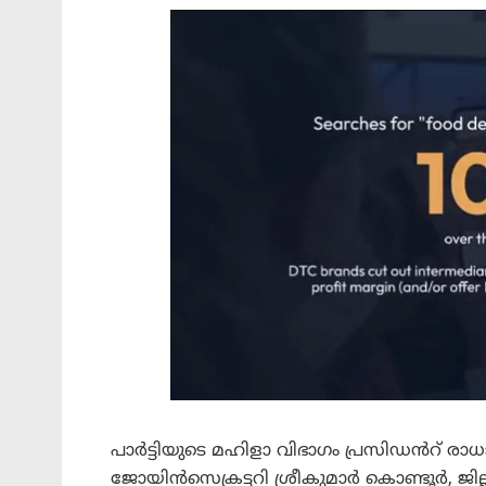
പാർട്ടിയുടെ മഹിളാ വിഭാഗം പ്രസിഡൻറ് രാധ
ജോയിൻസെക്രട്ടറി ശ്രീകുമാർ കൊണ്ടൂർ, ജി