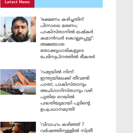
Latest News
‘ഭക്ഷണം കഴിച്ചതിന്
പിന്നാലെ മരണം;
പാകിസ്താനിൽ ലഷ്കർ
കമാൻഡർ കൊല്ലപ്പെട്ടു!’:
അജ്ഞാത
തോക്കുധാരികളുടെ
പേടിസ്വപ്നത്തിൽ ഭീകരർ
‘റഷ്യയിൽ നിന്ന്
ഇന്ത്യയിലേക്ക് തീവണ്ടി
പാത!; പാകിസ്താനും
അഫ്ഗാനിസ്താനും വഴി
പുതിയ റെയിൽ
പദ്ധതിയുമായി പുടിന്റെ
ഉപപ്രധാനമന്ത്രി!
‘വിവാഹം കഴിഞ്ഞ് 7
വർഷത്തിനുള്ളിൽ സ്ത്രീ