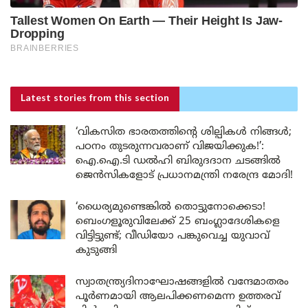
Latest stories
from this section
‘വികസിത ഭാരതത്തിന്റെ ശില്പികൾ നിങ്ങൾ;
പഠനം തുടരുന്നവരാണ് വിജയിക്കുക!’:
ഐ.ഐ.ടി ഡൽഹി ബിരുദദാന ചടങ്ങിൽ
ജെൻസികളോട് പ്രധാനമന്ത്രി നരേന്ദ്ര മോദി!
‘ധൈര്യമുണ്ടെങ്കിൽ തൊട്ടുനോക്കെടാ!
ബെംഗളൂരുവിലേക്ക് 25 ബംഗ്ലാദേശികളെ
വിട്ടിട്ടുണ്ട്; വീഡിയോ പങ്കുവെച്ച യുവാവ്
കുടുങ്ങി
സ്വാതന്ത്ര്യദിനാഘോഷങ്ങളിൽ വന്ദേമാതരം
പൂർണമായി ആലപിക്കണമെന്ന ഉത്തരവ്