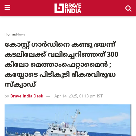
Home
News
കോസ്റ്റ് ഗാർഡിനെ കണ്ടു ഭയന്ന്
കടലിലേക്ക് വലിച്ചെറിഞ്ഞത് 300
കിലോ മെത്താംഫെറ്റാമൈൻ ;
കയ്യോടെ പിടികൂടി ഭീകരവിരുദ്ധ
സ്ക്വാഡ്
by
Brave India Desk
Apr 14, 2025, 01:13 pm IST