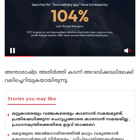
അന്താരാഷ്ട്ര അതിർത്തി കടന്ന് അറബിക്കടലിലേക്ക്
വലിച്ചെറിയുകയായിരുന്നു.
Stories you may like
ഒറ്റുകാരെയും വഞ്ചകരെയും കാണാൻ സമയമുണ്ട്,
പ്രതിഷേധിക്കുന്ന ചെറുപ്പക്കാരെ കാണാൻ സമയമില്ല ;
പ്രധാനമന്ത്രിക്കെതിരെ ഉദ്ദവ് താക്കറെ
മെറ്റയുടെ അൽഗോരിതത്തിൽ മാറ്റം വരുത്താൻ
കേന്ദ്രസർക്കാർ നിർദ്ദേശം ; ഡീപ്‌ഫെയ്ക്കുകൾക്കും