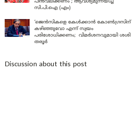
പിൻവലിക്കണം ; ആവശ്യമുന്നയിച്ച്
സി.പി.ഐ (എം)
‘ജെൻസികളെ കേൾക്കാൻ കോൺഗ്രസിന്
കഴിഞ്ഞുവോ എന്ന് സ്വയം
പരിശോധിക്കണം; വിമർശനവുമായി ശശി
തരൂർ
Discussion about this post