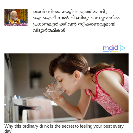
ജെൻ സിയെ കയ്യിലെടുത്ത് മോദി ;
ഐ.ഐ.ടി ഡൽഹി ബിരുദദാനച്ചടങ്ങിൽ
പ്രധാനമന്ത്രിക്ക് വൻ സ്വീകരണവുമായി
വിദ്യാർത്ഥികൾ