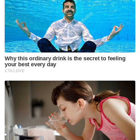
സാധിച്ചില്ല. മേഖലയിൽ തിരച്ചിൽ ശക്തമാക്കിയതായി
ഇന്ത്യൻ കോസ്റ്റ് ഗാർഡ് അറിയിച്ചു.
Tags:
indian coast guard
ATS