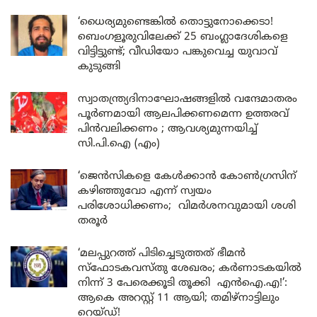
‘ധൈര്യമുണ്ടെങ്കിൽ തൊട്ടുനോക്കെടാ!
ബെംഗളൂരുവിലേക്ക് 25 ബംഗ്ലാദേശികളെ
വിട്ടിട്ടുണ്ട്; വീഡിയോ പങ്കുവെച്ച യുവാവ്
കുടുങ്ങി
സ്വാതന്ത്ര്യദിനാഘോഷങ്ങളിൽ വന്ദേമാതരം
പൂർണമായി ആലപിക്കണമെന്ന ഉത്തരവ്
പിൻവലിക്കണം ; ആവശ്യമുന്നയിച്ച്
സി.പി.ഐ (എം)
‘ജെൻസികളെ കേൾക്കാൻ കോൺഗ്രസിന്
കഴിഞ്ഞുവോ എന്ന് സ്വയം
പരിശോധിക്കണം; വിമർശനവുമായി ശശി
തരൂർ
‘മലപ്പുറത്ത് പിടിച്ചെടുത്തത് ഭീമൻ
സ്ഫോടകവസ്തു ശേഖരം; കർണാടകയിൽ
നിന്ന് 3 പേരെക്കൂടി തൂക്കി എൻഐ.എ!’:
ആകെ അറസ്റ്റ് 11 ആയി; തമിഴ്‌നാട്ടിലും
റെയ്ഡ്!