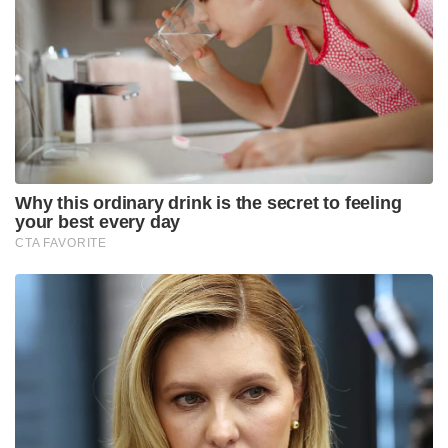
ഡെയ്‌സ് ഓഫ് സമ്മർ’, ‘സ്നോ വൈറ്റ്’ എന്നീ
ചിത്രങ്ങൾ സംവിധാനം ചെയ്ത മാർക്ക് വെബ്ബ് ആണ്
ജോണി ഡെപ്പിന്റെ പുതിയ ചിത്രമായ ഡേ ഡ്രിങ്കറിന്‍റെ
സംവിധാനം നിർവഹിക്കുന്നത്.
Tags:
day drinker movie
hollywood
Johnny Depp