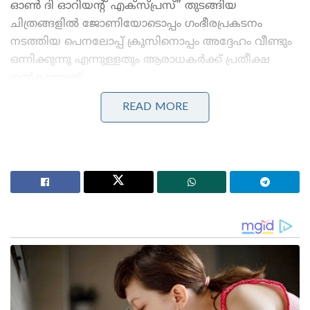
ഓൺ ദി ഓറിയന്റ് എക്സ്പ്രസ്” തുടങ്ങിയ
ചിത്രങ്ങളിൽ ജോണിയോടൊപ്പം ഗംഭീരപ്രകടനം
നടത്തിയ പെനലോപ്പ് ക്രൂസിനൊപ്പം അദ്ദേഹം വീണ്ടും
ഒന്നിക്കുന്നു എന്നുള്ളതും ആരാധകർക്ക് പ്രതീക്ഷ
നൽകുന്നുണ്ട്.
READ MORE
Stories you may like
വിവാഹമോചന ഹർജി പിൻവലിച്ച് സംഗീത ;
വിജയ്ക്കെതിരായ കുടുംബ കോടതിയിലെ എല്ലാ
നടപടികളും അവസാനിപ്പിച്ചു
ഞാൻ പേളി മാണി; ഇഷ്ടനിറം കാവി;എനിക്ക്
അഭിപ്രായ സ്വാതന്ത്ര്യമുണ്ട് ; ക്രൂശിച്ച്‌ സോഷ്യൽ
മീഡിയ
മുൻ ഭാര്യ ആംബർ ഹേർഡുമായുള്ള നീണ്ട
നിയമയുദ്ധത്തിന് ശേഷമാണ് ജോണി ഡെപ്പ്
സിനിമയിലേക്കുള്ള തിരിച്ചുവരവ് നടത്തുന്നത്. ‘500