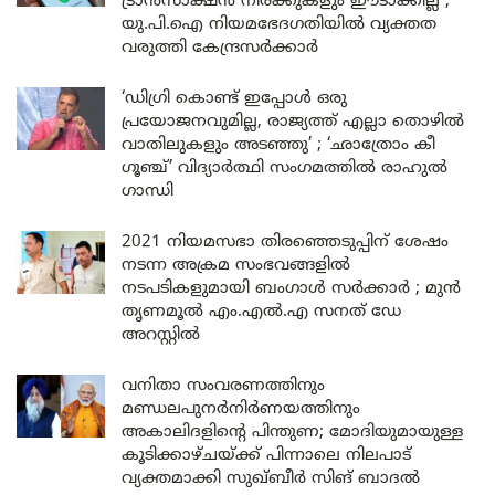
ട്രാൻസാക്ഷൻ നിരക്കുകളും ഈടാക്കില്ല ;
യു.പി.ഐ നിയമഭേദഗതിയിൽ വ്യക്തത
വരുത്തി കേന്ദ്രസർക്കാർ
‘ഡിഗ്രി കൊണ്ട് ഇപ്പോൾ ഒരു
പ്രയോജനവുമില്ല, രാജ്യത്ത് എല്ലാ തൊഴിൽ
വാതിലുകളും അടഞ്ഞു’ ; ‘ഛാത്രോം കീ
ഗൂഞ്ച്’ വിദ്യാർത്ഥി സംഗമത്തിൽ രാഹുൽ
ഗാന്ധി
2021 നിയമസഭാ തിരഞ്ഞെടുപ്പിന് ശേഷം
നടന്ന അക്രമ സംഭവങ്ങളിൽ
നടപടികളുമായി ബംഗാൾ സർക്കാർ ; മുൻ
തൃണമൂൽ എം.എൽ.എ സനത് ഡേ
അറസ്റ്റിൽ
വനിതാ സംവരണത്തിനും
മണ്ഡലപുനർനിർണയത്തിനും
അകാലിദളിന്റെ പിന്തുണ; മോദിയുമായുള്ള
കൂടിക്കാഴ്ചയ്ക്ക് പിന്നാലെ നിലപാട്
വ്യക്തമാക്കി സുഖ്ബീർ സിങ് ബാദൽ