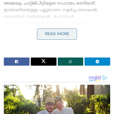
അമ്മയും ചാറ്റ്ജിപിറ്റിയുടെ സഹായം തേടിയത്.
ഇടയ്ക്കിടെയുള്ള പല്ലുവേദന, വളർച്ച വൈകൽ,
ബാലൻസ് നഷ്ടമാകൽ , പോസ്ചർ
അസാധാരണതകൾ തുടങ്ങിയ വിചിത്രമായ
ലക്ഷണങ്ങൾ ആയിരുന്നു അലക്സ്
READ MORE
പ്രകടിപ്പിച്ചിരുന്നത്. കുട്ടിയുടെ യഥാർത്ഥ പ്രശ്നം
കണ്ടെത്താൻ ഡോക്ടർമാർക്ക് കഴിയാതെ വന്നപ്പോൾ
അമ്മ ഈ ലക്ഷണങ്ങളെ കുറിച്ച് ചാറ്റ്ജിപിറ്റിയിൽ
സംശയങ്ങൾ ചോദിച്ചു. അലക്സിന്റെ എംആർഐ
സ്കാൻ റിപ്പോർട്ടും കോട്നി ചാറ്റ്ജിപിറ്റിയ്ക്ക്
പങ്കുവെച്ചു.
Stories you may like
ഒറ്റുകാരെയും വഞ്ചകരെയും കാണാൻ സമയമുണ്ട്,
പ്രതിഷേധിക്കുന്ന ചെറുപ്പക്കാരെ കാണാൻ സമയമില്ല ;
പ്രധാനമന്ത്രിക്കെതിരെ ഉദ്ദവ് താക്കറെ
മെറ്റയുടെ അൽഗോരിതത്തിൽ മാറ്റം വരുത്താൻ