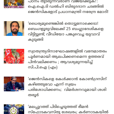
പഠനം തുടരുന്നവരാണ് വിജയിക്കുക!’:
ഐ.ഐ.ടി ഡൽഹി ബിരുദദാന ചടങ്ങിൽ
ജെൻസികളോട് പ്രധാനമന്ത്രി നരേന്ദ്ര മോദി!
‘ധൈര്യമുണ്ടെങ്കിൽ തൊട്ടുനോക്കെടാ!
ബെംഗളൂരുവിലേക്ക് 25 ബംഗ്ലാദേശികളെ
വിട്ടിട്ടുണ്ട്; വീഡിയോ പങ്കുവെച്ച യുവാവ്
കുടുങ്ങി
സ്വാതന്ത്ര്യദിനാഘോഷങ്ങളിൽ വന്ദേമാതരം
പൂർണമായി ആലപിക്കണമെന്ന ഉത്തരവ്
പിൻവലിക്കണം ; ആവശ്യമുന്നയിച്ച്
സി.പി.ഐ (എം)
‘ജെൻസികളെ കേൾക്കാൻ കോൺഗ്രസിന്
കഴിഞ്ഞുവോ എന്ന് സ്വയം
പരിശോധിക്കണം; വിമർശനവുമായി ശശി
തരൂർ
‘മലപ്പുറത്ത് പിടിച്ചെടുത്തത് ഭീമൻ
സ്ഫോടകവസ്തു ശേഖരം; കർണാടകയിൽ