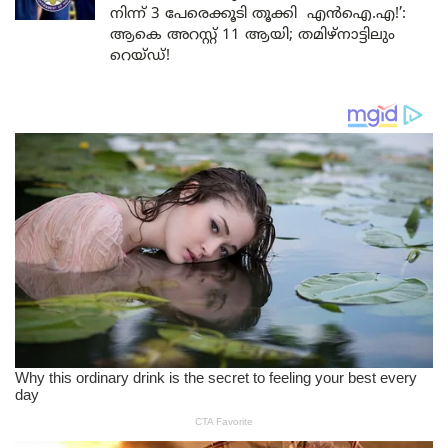
നിന്ന് 3 പേരെക്കൂടി തൂക്കി എൻഐ.എ!’:
ആകെ അറസ്റ്റ് 11 ആയി; തമിഴ്‌നാട്ടിലും
റെയ്ഡ്!