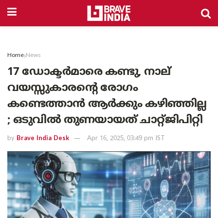
Home
News
17 ഡോക്ടർമാരെ കണ്ടു, നാല്
വയസ്സുകാരന്റെ രോഗം
കണ്ടെത്താൻ ആർക്കും കഴിഞ്ഞില്ല
; ഒടുവിൽ തുണയായത് ചാറ്റ്ജിപിറ്റി
by
Brave India Desk
Apr 16, 2025, 03:49 pm IST