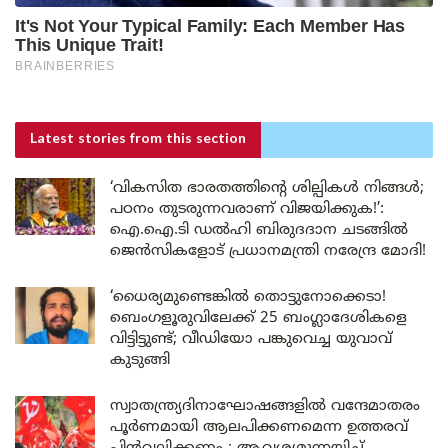
Latest stories
from this section
‘വികസിത ഭാരതത്തിന്റെ ശില്പികൾ നിങ്ങൾ;
പഠനം തുടരുന്നവരാണ് വിജയിക്കുക!’:
ഐ.ഐ.ടി ഡൽഹി ബിരുദദാന ചടങ്ങിൽ
ജെൻസികളോട് പ്രധാനമന്ത്രി നരേന്ദ്ര മോദി!
‘ധൈര്യമുണ്ടെങ്കിൽ തൊട്ടുനോക്കെടാ!
ബെംഗളൂരുവിലേക്ക് 25 ബംഗ്ലാദേശികളെ
വിട്ടിട്ടുണ്ട്; വീഡിയോ പങ്കുവെച്ച യുവാവ്
കുടുങ്ങി
സ്വാതന്ത്ര്യദിനാഘോഷങ്ങളിൽ വന്ദേമാതരം
പൂർണമായി ആലപിക്കണമെന്ന ഉത്തരവ്