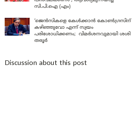
പിൻവലിക്കണം ; ആവശ്യമുന്നയിച്ച്
സി.പി.ഐ (എം)
‘ജെൻസികളെ കേൾക്കാൻ കോൺഗ്രസിന്
കഴിഞ്ഞുവോ എന്ന് സ്വയം
പരിശോധിക്കണം; വിമർശനവുമായി ശശി
തരൂർ
Discussion about this post