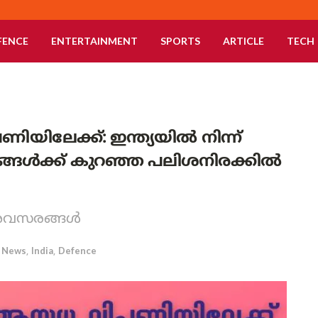
FENCE
ENTERTAINMENT
SPORTS
ARTICLE
TECH
ലേക്ക്: ഇന്ത്യയിൽ നിന്ന്
ങ്ങൾക്ക് കുറഞ്ഞ പലിശനിരക്കിൽ
 അവസരങ്ങൾ
News
,
India
,
Defence