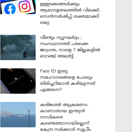
ഉള്ളടക്കങ്ങൾക്കും
ആഗോളതലത്തിൽ വിലക്ക്;
സെൻസർഷിപ്പ് ശക്തമാക്കി
മെറ്റ
വീണ്ടും ന്യൂനമർദ്ദം ;
സംസ്ഥാനത്ത് പരക്കെ
ജാഗ്രത, നാളെ 7 ജില്ലകളിൽ
ഓറഞ്ച് അലർട്ട്
Face ID ഇരട്ട
സഹോദരങ്ങളെ പോലും
തിരിച്ചറിയാൻ കഴിയുന്നത്
എങ്ങനെ?
കരിങ്കടൽ ആക്രമണം:
കാണാതായ ഇന്ത്യൻ
നാവികരെ
കണ്ടെത്താനായില്ലെന്ന്
കേന്ദ്ര സർക്കാർ സുപ്രീം