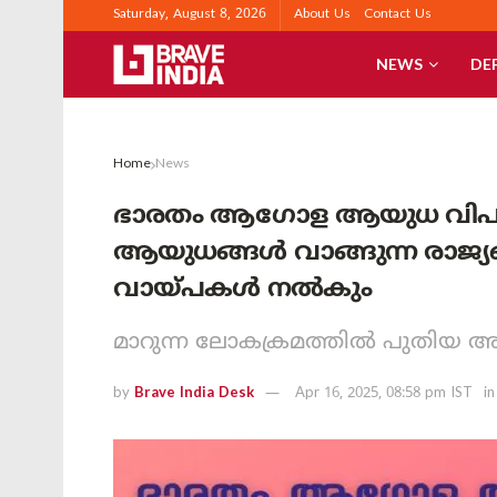
Saturday, August 8, 2026
About Us
Contact Us
NEWS
DE
Home
News
ഭാരതം ആഗോള ആയുധ വിപണിയി
ആയുധങ്ങൾ വാങ്ങുന്ന രാജ്യ
വായ്പകൾ നൽകും
മാറുന്ന ലോകക്രമത്തിൽ പുതിയ
by
Brave India Desk
Apr 16, 2025, 08:58 pm IST
in