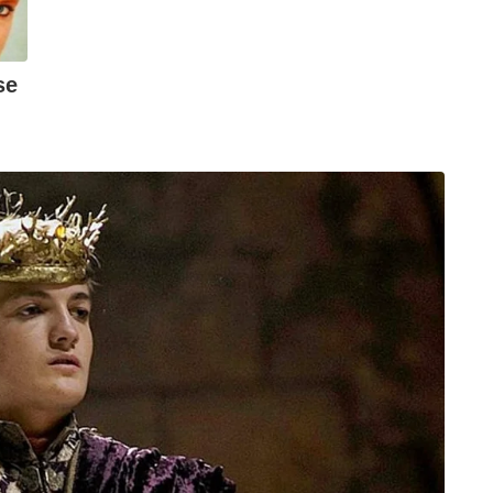
ുടെ കയറ്റുമതിയാണ് നടന്നത്. ഇത് തൊട്ടു മുൻപത്തെ
ശതമാനം വളർച്ചയാണ് നാം കൈവരിച്ചത്.
ഡോളറായി (600 കോടി ഡോളർ: ഏകദേശം 51420
്ഷ്യം. ചെറിയ ആയുധങ്ങളും വെടിക്കോപ്പുകളും
്ന് വ്യത്യസ്തമായി, അത്യാധുനിക മിസൈലുകൾ,
യും കയറ്റുമതിപ്പട്ടികയിൽ ഉൾപ്പെടുത്തും. ബ്രസീൽ
്ത്രപരമായ ചർച്ചകൾ ആരംഭിച്ചിട്ടുണ്ട്. ഭാരത്
പനങ്ങളും, അദാനി ഡിഫൻസ്, മഹീന്ദ്ര&മഹീന്ദ്ര,
പനികളുടെ മുന്നേറ്റവും ഈ ലക്ഷ്യത്തിന് കൂടുതൽ
ുള്ള ഭാരതത്തിൻ്റെ ഈ സുപ്രധാന നീക്കം, ആഗോള
ക്തമാക്കുമെന്ന് പ്രതിരോധവിദഗ്ധർ പറയുന്നു.
്കാൻ നിർബന്ധിതരായ നിരവധി രാജ്യങ്ങൾക്ക്
 കഴിഞ്ഞ ദിവസം (ഏപ്രിൽ14) ഭാരതവും
്രധാന കരാറുകൾ ഒപ്പുവച്ചിരുന്നു. സമാനമായി
ും ചർച്ചകൾ നടന്നുകൊണ്ടിരിയ്ക്കുകയാണ്.