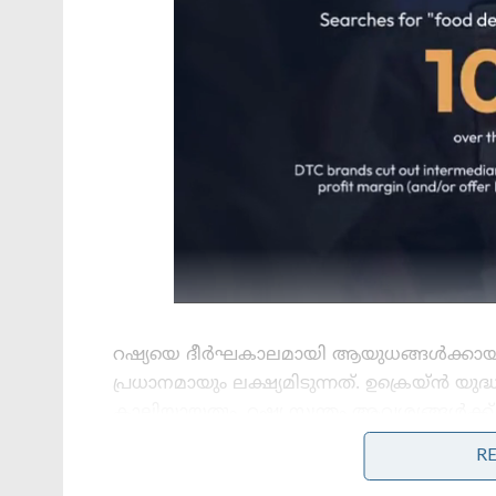
റഷ്യയെ ദീർഘകാലമായി ആയുധങ്ങൾക്കായി ആ
പ്രധാനമായും ലക്ഷ്യമിടുന്നത്. ഉക്രെയ്ൻ യ
കാലിയായതും, റഷ്യ സ്വന്തം ആവശ്യങ്ങൾക്ക് മ
പുതിയ അവസരങ്ങൾ തുറന്നു നൽകിയിട്ടുണ്ട്
R
റഷ്യയുടേയും സാങ്കേതികവിദ്യകൾ ഒരുപോലെ സ്