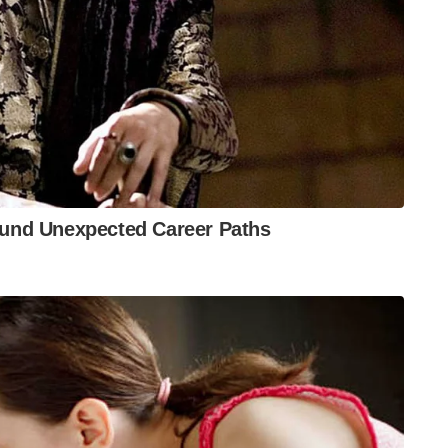
ദ്ധതികൾ പ്രതിരോധ മേഖലയ്ക്ക് വൻ കുതിപ്പാണ്
വാക്യങ്ങളിലേക്ക് നീങ്ങുമ്പോൾ, ഇന്ത്യയുടെ ഈ
ബന്ധങ്ങളും തന്ത്രപരമായ നേട്ടങ്ങളും കൈവരിക്കാൻ
ഈ ഉണർവ്വ് ഭാരതത്തിൻ്റെ സാമ്പത്തിക
്ട് തന്നെയാകുമെന്നും വിദഗ്ധർ അഭിപ്രായപ്പെടുന്നു.
arendra Modi
Ukraine war
akash missiles
M Bank
Adani Defence
Brazil arms deal