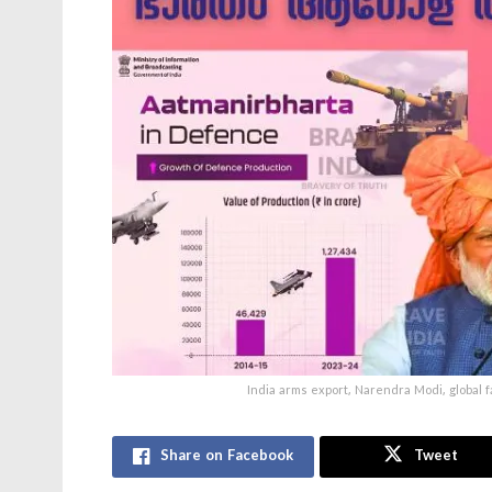
India arms export, Narendra Modi, global 
Share on Facebook
Tweet