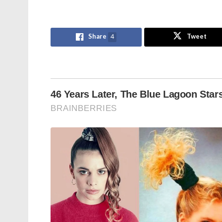
വ്യവസായമേഖലയ്ക്ക്, യൂറോപ്യൻ രാജ്യങ്ങ
ആയുധങ്ങൾ നൽകാൻ സാധിക്കും എന്നതാണ് ഏ
Share
4
Tweet
Stories you may like
ജപ്പാന്റെ എഫ്-2 പോർവിമാനങ്ങൾ
ആദ്യമായി ഇന്ത്യയിലേക്ക് ; ഇന്തോ-
പസഫിക്കിൽ പ്രതിരോധ സഹകരണം
ശക്തമാക്കാൻ തീരുമാനം
തീവ്രവാദ പ്രചാരണത്തിനെതിരെ
ശക്തമായ നടപടികളുമായി
ഫഡ്നാവിസ് ; തീവ്രനിലപാടുള്ള 114
പ്രസിദ്ധീകരണങ്ങൾ നിരോധിച്ച്
മഹാരാഷ്ട്ര സർക്കാർ
പ്രതിരോധ കയറ്റുമതിയാണ് ഇന്ത്യ നടത്തിയത
വർധിച്ച് 88,319 കോടി രൂപയായി ഉയർന്നു.
എത്രത്തോളം വളർന്നിരിക്കുന്നു എന്നതിൻ്