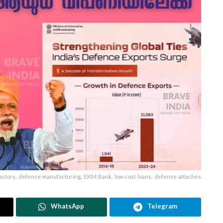
factory, defense manufacturing, EXIM Bank, low-cost loans, defense attachés
WhatsApp
Telegram