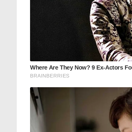
“മേക്ക് ഇൻ ഇന്ത്യ”, ആത്മനിർഭർ ഭാരത് പ
നൽകുന്നത്. ലോകം പുതിയ ഭൗമരാഷ്ട്രീയ സമ
ചുവടുവെപ്പ് രാജ്യത്തിന് പുതിയ വാണിജ്യ 
സഹായകമാകുമെന്നും. പ്രതിരോധ രംഗത്തെ 
വളർച്ചയ്ക്കും സുരക്ഷയ്ക്കും ഒരു മുതൽക്കൂട
Tags:
Bharat Electronics
strategic autonomy
N
India arms export
defense manufacturing
EXI