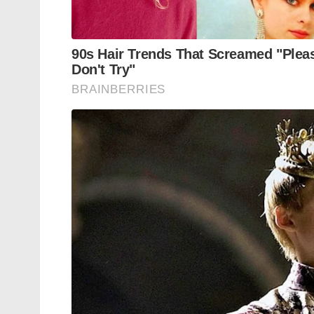
വർഷം (2023-24) മാത്രം 21,083 കോടി രൂപയ
സാമ്പത്തിക വർഷത്തെ അപേക്ഷിച്ച് 32.5 
2029 ഓടെ ആയുധ കയറ്റുമതി 6 ബില്യൺ 
കോടി രൂപ) ഉയർത്താനാണ് ഭാരതത്തിൻ്റെ ലക
കയറ്റി അയക്കുന്ന നിലവിലെ രീതിയിൽ നിന
ഹെലികോപ്റ്ററുകൾ, യുദ്ധക്കപ്പലുകൾ എന്നിവ
പോലുള്ള രാജ്യങ്ങളുമായി ഇതിനോടകം നാം തന
ഇലക്ട്രോണിക്സ് പോലുള്ള പൊതുമേഖലാ സ്ഥാ
എൽ&ടി, എസ്എംപിപി പോലുള്ള സ്വകാര്യ കമ്
കരുത്തേകും.
തന്ത്രപരമായ സ്വയംപര്യാപ്തത ലക്ഷ്യമിട്ട
രാഷ്ട്രീയത്തിൽ നമ്മുടെ സ്ഥാനം കൂടുതൽ ശ
കാലഹരണപ്പെട്ട പഴയ ആയുധങ്ങൾ ഉപയോഗിക
ഭാരതം ഒരു വിശ്വസ്ത പങ്കാളിയായി വളരും.
ടാൻസാനിയയുമായി പ്രതിരോധ മേഖലയിൽ സുപ
പ്രതിരോധ കരാറുകൾക്ക് പല രാജ്യങ്ങളുമായ