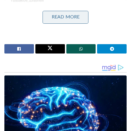
വലകൾ;ചിലന്തി
‘ഹമാസ് മോഡലിൽ കശ്മീരിൽ ഭീകരാക്രമണത്തിന്
പാക് ഐ.എസ്.ഐ നീക്കം!’: തുർക്കി പിസ്റ്റളുകളും
READ MORE
ഓൺലൈൻ ബ്രെയിൻവാഷിംഗും
കൊക്കൈൻ കേസിൽ ഷൈൻ ടോം ചാക്കോയെ
ഈയിടെയാണ് കോടതി വെറുതെ വിട്ടത്.
അതിനിടെയാണ് സമാനസംഭവം. കൊച്ചി
കടവന്ത്രയിൽ നടത്തിയ റെയ്ഡിൽ ആയിരുന്നു
കൊക്കൈനുമായി ഷൈനും മോഡലുകളും
പിടിയിലാവുന്നത്. 2015 ജനുവരി 30 നായിരുന്നു
സംഭവം. കേസിൽ ഷൈൻ
കുറ്റവിമുക്തനാക്കപ്പെടുകയായിരുന്നു.
ഷൈൻ ടോം ചാക്കോ സിനിമാ സെറ്റിൽ ലഹരി
ഉപയോഗിച്ച് മോശമായി പെരുമാറിയെന്ന് കാണിച്ച്
നടി വിൻസി അലോഷ്യസ് ഫിലിം ചേംബറിന് പരാതി
നൽകിയിട്ടുണ്ട്. ഷൂട്ടിംഗിനിടെ ഒരു പ്രധാന ആർട്ടിസ്റ്റ്