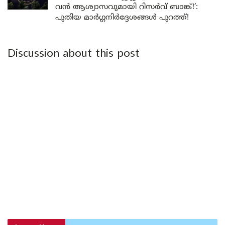
വൻ ആശ്വാസവുമായി റിസർവ് ബാങ്ക്!’:
പുതിയ മാർഗ്ഗനിർദ്ദേശങ്ങൾ പുറത്ത്!
Discussion about this post