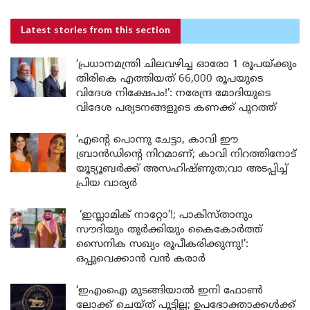
Latest stories
from this section
‘പ്രധാനമന്ത്രി ചിലവഴിച്ച ഓരോ 1 രൂപയ്ക്കും
തിരികെ എത്തിയത് 66,000 രൂപയുടെ
വിദേശ നിക്ഷേപം!’: നരേന്ദ്ര മോദിയുടെ
വിദേശ പര്യടനങ്ങളുടെ കണക്ക് പുറത്ത്
‘എന്റെ പൊന്നു ചേട്ടാ, കാവി ഈ
ബ്രാൻഡിന്റെ നിറമാണ്; കാവി നിറത്തിനോട്
യൂട്യൂബർക്ക് അസഹിഷ്ണുത;വാ അടപ്പിച്ച്
പ്രിയ വാര്യർ
‘ഇസ്ലാമിക് നാറ്റോ’!; പാകിസ്താനും
സൗദിയും തുർക്കിയും കൈകോർത്ത്
സൈനിക സഖ്യം രൂപീകരിക്കുന്നു!’:
ഒപ്പുവെക്കാൻ വൻ കരാർ
‘ഇഎംഐ മുടങ്ങിയാൽ ഇനി ഫോൺ
ലോക്ക് ചെയ്ത് പൂട്ടില്ല; ഉപഭോക്താക്കൾക്ക്