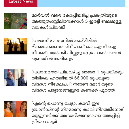
Latest News
മാർവൽ വരെ കോപ്പിയടിച്ച പ്രകൃതിയുടെ
അത്ഭുതം;സ്റ്റീലിനേക്കാൾ 5 ഇരട്ടി ബലമുള്ള
വലകൾ;ചിലന്തി
‘ഹമാസ് മോഡലിൽ കശ്മീരിൽ
ഭീകരാക്രമണത്തിന് പാക് ഐ.എസ്.ഐ
നീക്കം!’: തുർക്കി പിസ്റ്റളുകളും ഓൺലൈൻ
ബ്രെയിൻവാഷിംഗും
‘പ്രധാനമന്ത്രി ചിലവഴിച്ച ഓരോ 1 രൂപയ്ക്കും
തിരികെ എത്തിയത് 66,000 രൂപയുടെ
വിദേശ നിക്ഷേപം!’: നരേന്ദ്ര മോദിയുടെ
വിദേശ പര്യടനങ്ങളുടെ കണക്ക് പുറത്ത്
‘എന്റെ പൊന്നു ചേട്ടാ, കാവി ഈ
ബ്രാൻഡിന്റെ നിറമാണ്; കാവി നിറത്തിനോട്
യൂട്യൂബർക്ക് അസഹിഷ്ണുത;വാ അടപ്പിച്ച്
പ്രിയ വാര്യർ