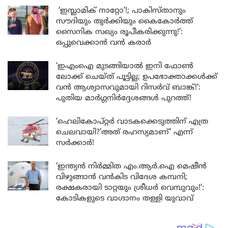
‘ഇസ്ലാമിക് നാറ്റോ’!; പാകിസ്താനും
സൗദിയും തുർക്കിയും കൈകോർത്ത്
സൈനിക സഖ്യം രൂപീകരിക്കുന്നു!’:
ഒപ്പുവെക്കാൻ വൻ കരാർ
‘ഇഎംഐ മുടങ്ങിയാൽ ഇനി ഫോൺ
ലോക്ക് ചെയ്ത് പൂട്ടില്ല; ഉപഭോക്താക്കൾക്ക്
വൻ ആശ്വാസവുമായി റിസർവ് ബാങ്ക്!’:
പുതിയ മാർഗ്ഗനിർദ്ദേശങ്ങൾ പുറത്ത്!
‘ഹെലികോപ്റ്റർ വാടകക്കെടുത്തിന് എത്ര
ചെലവായി?’അത് രഹസ്യമാണ്’ എന്ന്
സർക്കാർ!
‘ഇന്ത്യൻ നിർമ്മിത എം.ആർ.ഐ മെഷീൻ
വിഴുങ്ങാൻ വൻകിട വിദേശ കമ്പനി;
രക്ഷകരായി ടാറ്റയും ശ്രീധർ വെമ്പുവും!’:
കോടികളുടെ വാഗ്ദാനം തള്ളി യുവാവ്