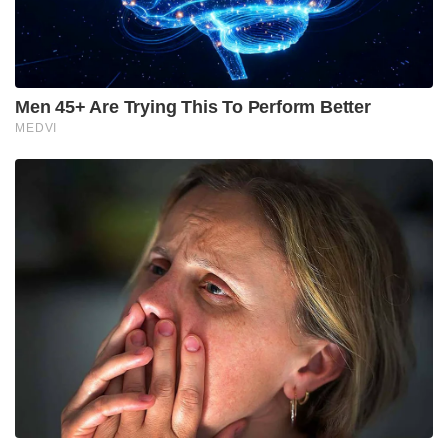
മയക്കുമരുന്ന് ഉപയോഗിച്ച് മോശമായ രീതിയിൽ
പെരുമാറി. സീൻ പ്രാക്ടീസിനിടെ ഇയാളുടെ
വായിൽനിന്ന് വെള്ളനിറത്തിലുള്ള എന്തോ
പുറത്തേക്ക് തെറിച്ചിരുന്നെന്ന് നടി മുമ്പ് സോഷ്യൽ
മീഡിയയിലൂടെ തുറന്നുപറഞ്ഞിരുന്നു. എന്നാൽ
ആരാണ് ആ നടൻ എന്ന് ഇന്നാണ് വെളിപ്പെടുത്തിയത്.
Tags:
shine tom chacko