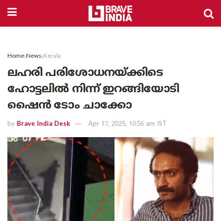
Home
News
Kerala
ലഹരി പരിശോധനയ്ക്കിടെ
ഹോട്ടലിൽ നിന്ന് ഇറങ്ങിയോടി
ഷൈൻ ടോം ചാക്കോ
by
Brave India Desk
Apr 17, 2025, 10:56 am IST