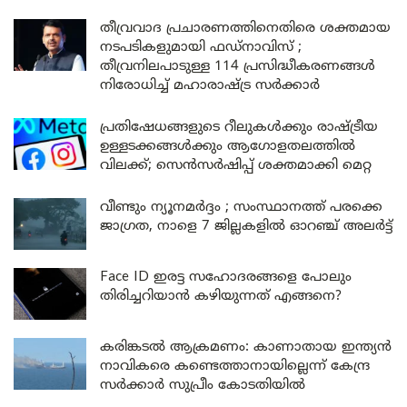
തീവ്രവാദ പ്രചാരണത്തിനെതിരെ ശക്തമായ
നടപടികളുമായി ഫഡ്നാവിസ് ;
തീവ്രനിലപാടുള്ള 114 പ്രസിദ്ധീകരണങ്ങൾ
നിരോധിച്ച് മഹാരാഷ്ട്ര സർക്കാർ
പ്രതിഷേധങ്ങളുടെ റീലുകൾക്കും രാഷ്ട്രീയ
ഉള്ളടക്കങ്ങൾക്കും ആഗോളതലത്തിൽ
വിലക്ക്; സെൻസർഷിപ്പ് ശക്തമാക്കി മെറ്റ
വീണ്ടും ന്യൂനമർദ്ദം ; സംസ്ഥാനത്ത് പരക്കെ
ജാഗ്രത, നാളെ 7 ജില്ലകളിൽ ഓറഞ്ച് അലർട്ട്
Face ID ഇരട്ട സഹോദരങ്ങളെ പോലും
തിരിച്ചറിയാൻ കഴിയുന്നത് എങ്ങനെ?
കരിങ്കടൽ ആക്രമണം: കാണാതായ ഇന്ത്യൻ
നാവികരെ കണ്ടെത്താനായില്ലെന്ന് കേന്ദ്ര
സർക്കാർ സുപ്രീം കോടതിയിൽ