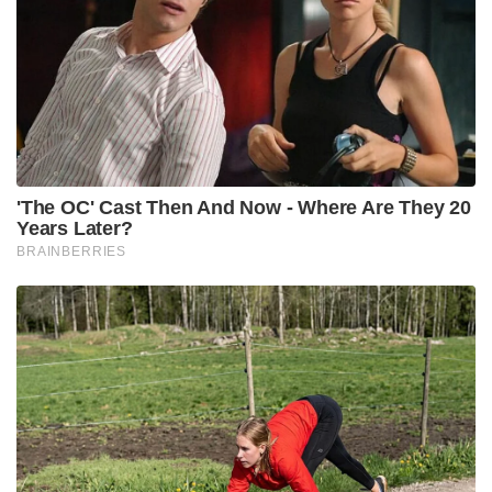
Tags:
indian air force
SLAF
Sainikam