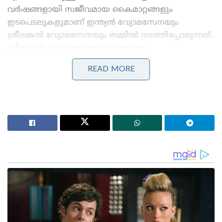
വര്‍ഷങ്ങളായി സജീവമായ കൈമാറ്റങ്ങളും
ഇടപെടലുകളുമാണ് ഇന്ത്യന്‍ വ്യോമസേനയും
ശ്രീലങ്കന്‍ വ്യോമസേനയും തമ്മില്‍ നടത്തിപ്പോരുന്നത്.
ശ്രീലങ്കന്‍ വ്യോമസേനയുടെ അമ്പതാം
വാര്‍ഷികാഘോഷത്തിനായി വ്യോമസേന സൂര്യകിരണ്‍
READ MORE
എയറോബാറ്റിക് ടീം (എസ്‌കാറ്റ്) 2001 ല്‍ നേരത്തെ
ശ്രീലങ്കയില്‍ പര്യടനം നടത്തിയിരുന്നു.
Stories you may like
അന്ന് ഫ്രാൻസ് സാങ്കേതികവിദ്യ നിഷേധിച്ചു, ഇന്ന്
ലോകത്തെ വിറപ്പിക്കുന്ന ‘വിരൂപാക്ഷ’ റഡാറുമായി
ഡിആർഡിഒ;നെഞ്ചിടിപ്പ് കൂട്ടുന്ന തദ്ദേശീയ വിപ്ലവം
ആത്മ നിർഭർ സമുദ്ര പ്രതാപ് ; കോസ്റ്റ് ഗാർഡ്
തദ്ദേശീയമായി നിർമിച്ച മലിനീകരണ നിയന്ത്രണ
കപ്പൽ കമ്മീഷൻ ചെയ്ത് പ്രതിരോധ മന്ത്രി