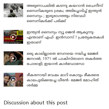
അരുണാചലിൽ കടന്നു കയറാൻ ചൈനീസ്
സൈനികരുടെ ശ്രമം; അടിച്ചോടിച്ച് ഇന്ത്യൻ
സൈന്യം ; ഇരുഭാഗത്തും നിരവധി
സൈനികർക്ക് പരിക്ക്
ഇന്ത്യൻ സൈന്യം ന്യൂ ജെൻ ആകുന്നു-
എന്താണ് എഫ്- ഇൻസാസ് ? പ്രത്യേകതകൾ
ഇതാണ്
ഒരു കാലില്ലാതെ സേനയെ നയിച്ച മേജർ
ജനറൽ; 1971 ൽ പാകിസ്താനെ തകർത്ത
പോരാളി; ഇയാൻ കാർഡോസോ
ഭീകരനായി വേഷം മാറി കൊടും ഭീകരരെ
കാലപുരിക്കയച്ച ധീരൻ- മേജർ മോഹിത്
ശർമ്മ
Discussion about this post