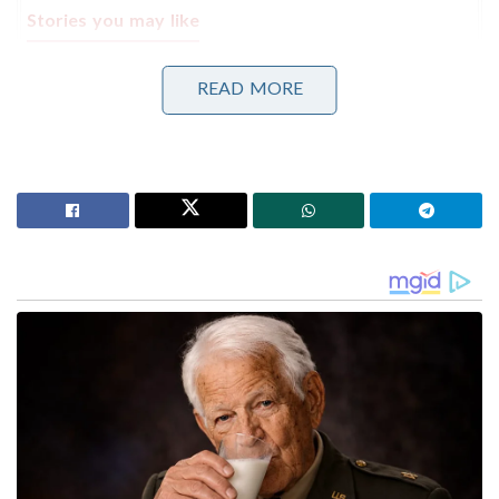
Stories you may like
പാർട്ടിക്ക് വേണ്ടി പ്രതികരിച്ചതിനാണ് കള്ളക്കേസിൽ
READ MORE
ജയിലിൽ അടയ്ക്കപ്പെട്ടത്, പിന്തുണ വേണ്ട, പിന്നിൽ
നിന്ന് കുത്തരുത്; ജയരാജനെതിരെ ആഞ്ഞടിച്ച്
അർജുൻ ആയങ്കി
സാധാരണക്കാർക്കും ചെറുകിട വ്യാപാരികൾക്കും ഒരു
തരത്തിലുള്ള ട്രാൻസാക്ഷൻ നിരക്കുകളും ഈടാക്കില്ല
; യു.പി.ഐ നിയമഭേദഗതിയിൽ വ്യക്തത വരുത്തി
കേന്ദ്രസർക്കാർ
ഐപിഎസ് ഉദ്യോഗസ്ഥനെതിരായ വനിത
എസ്ഐമാരുടെ പരാതിയെ തുടർന്ന് അതീവ
രഹസ്യമായായിരുന്നു ഡിഐജി അജിത ബീഗം
പ്രാഥമിക അന്വേഷണം നടത്തിയിരുന്നത്. രണ്ട് വനിത
എസ്ഐ മാരാണ് പരാതി നൽകിയിരുന്നത്. തെക്കൻ
ജില്ലകളിലൊന്നിൽ മുൻപ് ജില്ലാ പൊലീസ്
മേധാവിയായി പ്രവർത്തിച്ചിട്ടുള്ള വ്യക്തിയാണ്