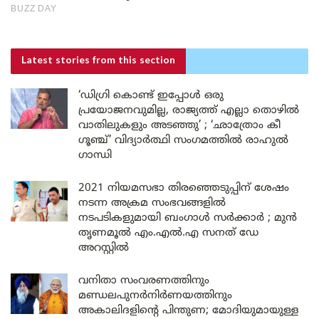
Latest stories
from this section
‘ഡിഗ്രി കൊണ്ട് ഇപ്പോൾ ഒരു
പ്രയോജനവുമില്ല, രാജ്യത്ത് എല്ലാ തൊഴിൽ
വാതിലുകളും അടഞ്ഞു’ ; ‘ഛാത്രോം കീ
ഗൂഞ്ച്’ വിദ്യാർത്ഥി സംഗമത്തിൽ രാഹുൽ
ഗാന്ധി
2021 നിയമസഭാ തിരഞ്ഞെടുപ്പിന് ശേഷം
നടന്ന അക്രമ സംഭവങ്ങളിൽ
നടപടികളുമായി ബംഗാൾ സർക്കാർ ; മുൻ
തൃണമൂൽ എം.എൽ.എ സനത് ഡേ
അറസ്റ്റിൽ
വനിതാ സംവരണത്തിനും
മണ്ഡലപുനർനിർണയത്തിനും
അകാലിദളിന്റെ പിന്തുണ; മോദിയുമായുള്ള