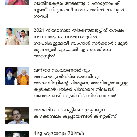
വാതിലുകളും അടഞ്ഞു’ ; ‘ഛാത്രോം കീ
ഗൂഞ്ച്’ വിദ്യാർത്ഥി സംഗമത്തിൽ രാഹുൽ
ഗാന്ധി
2021 നിയമസഭാ തിരഞ്ഞെടുപ്പിന് ശേഷം
നടന്ന അക്രമ സംഭവങ്ങളിൽ
നടപടികളുമായി ബംഗാൾ സർക്കാർ ; മുൻ
തൃണമൂൽ എം.എൽ.എ സനത് ഡേ
അറസ്റ്റിൽ
വനിതാ സംവരണത്തിനും
മണ്ഡലപുനർനിർണയത്തിനും
അകാലിദളിന്റെ പിന്തുണ; മോദിയുമായുള്ള
കൂടിക്കാഴ്ചയ്ക്ക് പിന്നാലെ നിലപാട്
വ്യക്തമാക്കി സുഖ്ബീർ സിങ് ബാദൽ
അമേരിക്കൻ കുട്ടികൾ ഉടുക്കുന്ന
കിഴക്കമ്പലം കുപ്പായങ്ങൾ!കിറ്റെക്സ്
4Kg ഹൃദയവും 70Km/h