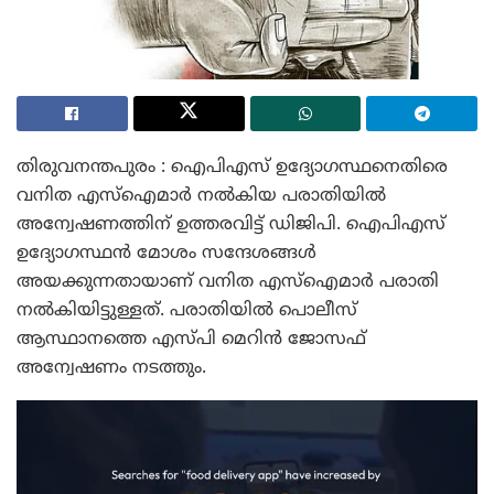
തിരുവനന്തപുരം : ഐപിഎസ് ഉദ്യോഗസ്ഥനെതിരെ
വനിത എസ്ഐമാർ നൽകിയ പരാതിയിൽ
അന്വേഷണത്തിന് ഉത്തരവിട്ട് ഡിജിപി. ഐപിഎസ്
ഉദ്യോഗസ്ഥൻ മോശം സന്ദേശങ്ങൾ
അയക്കുന്നതായാണ് വനിത എസ്ഐമാർ പരാതി
നൽകിയിട്ടുള്ളത്. പരാതിയിൽ പൊലീസ്
ആസ്ഥാനത്തെ എസ്‌പി മെറിൻ ജോസഫ്
അന്വേഷണം നടത്തും.