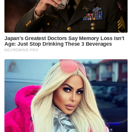
ഐപിഎസ് ഉദ്യോഗസ്ഥൻ. നിലവിൽ ഈ
ഉദ്യോഗസ്ഥൻ തിരുവനന്തപുരത്ത് പൊലീസ്
സേനയിൽ ഉയർന്ന സ്ഥാനത്ത് ഇരിക്കുന്ന
വ്യക്തിയാണ്.
Tags:
kerala police
women si
complaint against ips officer