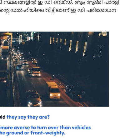
 13 സ്ഥലങ്ങളിൽ ഇ ഡി റെയ്ഡ്. ആം ആദ്മി പാർട്ടി
ാജിന്റെ ഡൽഹിയിലെ വീട്ടിലാണ് ഇ ഡി പരിശോധന