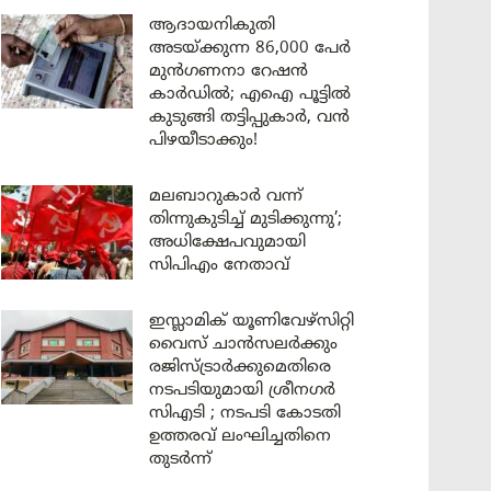
ആദായനികുതി
അടയ്ക്കുന്ന 86,000 പേർ
മുൻഗണനാ റേഷൻ
കാർഡിൽ; എഐ പൂട്ടിൽ
കുടുങ്ങി തട്ടിപ്പുകാർ, വൻ
പിഴയീടാക്കും!
മലബാറുകാർ വന്ന്
തിന്നുകുടിച്ച് മുടിക്കുന്നു’;
അധിക്ഷേപവുമായി
സിപിഎം നേതാവ്
ഇസ്ലാമിക് യൂണിവേഴ്സിറ്റി
വൈസ് ചാൻസലർക്കും
രജിസ്ട്രാർക്കുമെതിരെ
നടപടിയുമായി ശ്രീനഗർ
സിഎടി ; നടപടി കോടതി
ഉത്തരവ് ലംഘിച്ചതിനെ
തുടർന്ന്