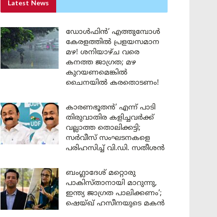
Latest News
ഡോൾഫിൻ’ എത്തുമ്പോൾ
കേരളത്തിൽ പ്രളയസമാന
മഴ! ശനിയാഴ്ച വരെ
കനത്ത ജാഗ്രത; മഴ
കുറയണമെങ്കിൽ
ചൈനയിൽ കരതൊടണം!
കാരണഭൂതൻ’ എന്ന് പാടി
തിരുവാതിര കളിച്ചവർക്ക്
വല്ലാത്ത തൊലിക്കട്ടി;
സർവീസ് സംഘടനകളെ
പരിഹസിച്ച് വി.ഡി. സതീശൻ
ബംഗ്ലാദേശ് മറ്റൊരു
പാകിസ്താനായി മാറുന്നു,
ഇന്ത്യ ജാഗ്രത പാലിക്കണം’;
ഷെയ്ഖ് ഹസീനയുടെ മകൻ