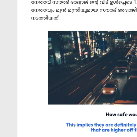
നേതാവ് സൗരഭ് ഭരദ്വാജിന്റെ വീട് ഉൾപ്പെടെ
നേതാവും മുൻ മന്ത്രിയുമായ സൗരഭ് ഭരദ്വ
നടത്തിയത്.