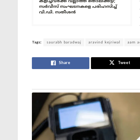
കളിച്ചവർക്ക് വല്ലാത്ത തൊലിക്കട്ടി;
സർവീസ് സംഘടനകളെ പരിഹസിച്ച്
വി.ഡി. സതീശൻ
Tags:
saurabh baradwaj
aravind kejriwal
aam a
Share
Tweet