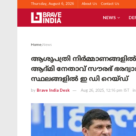
Thursday, August 6, 2026
About Us
Contact Us
NEWS
DE
Home
News
ആശുപത്രി നിർമ്മാണങ്ങളിൽ
ആദ്മി നേതാവ് സൗരഭ് ഭരദ്വാജി
സ്ഥലങ്ങളിൽ ഇ ഡി റെയ്ഡ്
by
Brave India Desk
Aug 26, 2025, 12:16 pm IST
in