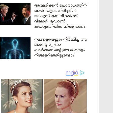
അമേരിക്കൻ ഉപരോധത്തിന്
ചൈനയുടെ തിരിച്ചടി: 6
യു.എസ് കമ്പനികൾക്ക്
വിലക്ക്, ഡ്രോൺ
കയറ്റുമതിയിൽ നിയന്ത്രണം
നമ്മളെയെല്ലാം നിർമ്മിച്ച ആ
ഒരൊറ്റ മൂലകം!
കാർബണിന്റെ ഈ രഹസ്യം
നിങ്ങളറിഞ്ഞിട്ടുണ്ടോ?