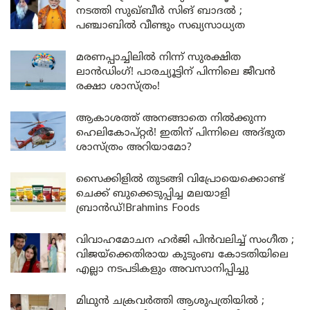
നടത്തി സുഖ്ബീർ സിങ് ബാദൽ ;
പഞ്ചാബിൽ വീണ്ടും സഖ്യസാധ്യത
മരണപ്പാച്ചിലിൽ നിന്ന് സുരക്ഷിത
ലാൻഡിംഗ്! പാരച്യൂട്ടിന് പിന്നിലെ ജീവൻ
രക്ഷാ ശാസ്ത്രം!
ആകാശത്ത് അനങ്ങാതെ നില്‍ക്കുന്ന
ഹെലികോപ്റ്റര്‍! ഇതിന് പിന്നിലെ അദ്ഭുത
ശാസ്ത്രം അറിയാമോ?
സൈക്കിളിൽ തുടങ്ങി വിപ്രോയെക്കൊണ്ട്
ചെക്ക് ബുക്കെടുപ്പിച്ച മലയാളി
ബ്രാൻഡ്!Brahmins Foods
വിവാഹമോചന ഹർജി പിൻവലിച്ച് സംഗീത ;
വിജയ്ക്കെതിരായ കുടുംബ കോടതിയിലെ
എല്ലാ നടപടികളും അവസാനിപ്പിച്ചു
മിഥുൻ ചക്രവർത്തി ആശുപത്രിയിൽ ;