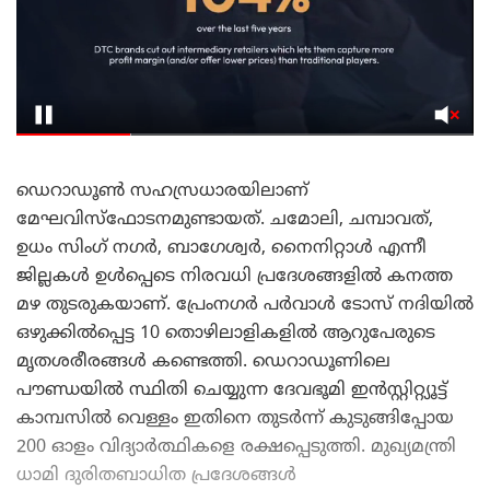
ഡെറാഡൂൺ സഹസ്രധാരയിലാണ്
മേഘവിസ്ഫോടനമുണ്ടായത്. ചമോലി, ചമ്പാവത്,
ഉധം സിംഗ് നഗർ, ബാഗേശ്വർ, നൈനിറ്റാൾ എന്നീ
ജില്ലകൾ ഉൾപ്പെടെ നിരവധി പ്രദേശങ്ങളിൽ കനത്ത
മഴ തുടരുകയാണ്. പ്രേംനഗർ പർവാൾ ടോസ് നദിയിൽ
ഒഴുക്കിൽപ്പെട്ട 10 തൊഴിലാളികളിൽ ആറുപേരുടെ
മൃതശരീരങ്ങൾ കണ്ടെത്തി. ഡെറാഡൂണിലെ
പൗണ്ഡയിൽ സ്ഥിതി ചെയ്യുന്ന ദേവഭൂമി ഇൻസ്റ്റിറ്റ്യൂട്ട്
കാമ്പസിൽ വെള്ളം ഇതിനെ തുടർന്ന് കുടുങ്ങിപ്പോയ
200 ഓളം വിദ്യാർത്ഥികളെ രക്ഷപ്പെടുത്തി. മുഖ്യമന്ത്രി
ധാമി ദുരിതബാധിത പ്രദേശങ്ങൾ