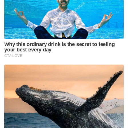
രക്ഷാപ്രവർത്തനങ്ങളും ദുരിതാശ്വാസ
പ്രവർത്തനങ്ങളും യുദ്ധകാലാടിസ്ഥാനത്തിൽ
നടക്കുന്നുണ്ടെന്നും മുഖ്യമന്ത്രി അറിയിച്ചു.
Tags:
dehradun cloudburst
uttarakhand