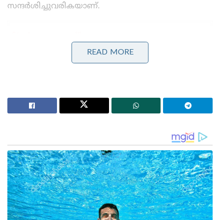
സന്ദർശിച്ചുവരികയാണ്.
Stories you may like
READ MORE
ജന്തർ മന്തറിൽ പ്രതിഷേധങ്ങൾക്ക് വിലക്ക്
ഏർപ്പെടുത്തണമെന്ന് ഹർജി ; കേന്ദ്ര സർക്കാരിനോട്
നിലപാട് തേടി കോടതി
‘മുട്ടയെ പേടിക്കുന്നത് എന്തിന്? സ്വാതന്ത്ര്യ സമര
സേനാനികൾ വെടിയുണ്ടകൾ പോലും
ഏറ്റുവാങ്ങിയിരുന്നു’ ; മഹുവാ മൊയ്ത്രയെ
പരിഹസിച്ച് സുപ്രീം കോടതി
ഡെറാഡൂണിലെ ദുരന്തത്തെക്കുറിച്ച് പ്രധാനമന്ത്രി
നരേന്ദ്ര മോദിയും കേന്ദ്ര ആഭ്യന്തരമന്ത്രി അമിത്
ഷായും മുഖ്യമന്ത്രി പുഷ്കർ സിംഗ് ധാമിയുമായി
ഫോണിൽ സംസാരിച്ച വിവരങ്ങൾ ശേഖരിച്ചു.
ദുരിതബാധിത പ്രദേശങ്ങളിൽ ഭരണസംവിധാനം
പൂർണ്ണ സജ്ജീകരണത്തോടെ സജീവമാണെന്നും