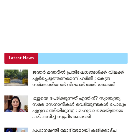
Latest News
ജന്തർ മന്തറിൽ പ്രതിഷേധങ്ങൾക്ക് വിലക്ക്
ഏർപ്പെടുത്തണമെന്ന് ഹർജി ; കേന്ദ്ര
സർക്കാരിനോട് നിലപാട് തേടി കോടതി
‘മുട്ടയെ പേടിക്കുന്നത് എന്തിന്? സ്വാതന്ത്ര്യ
സമര സേനാനികൾ വെടിയുണ്ടകൾ പോലും
ഏറ്റുവാങ്ങിയിരുന്നു’ ; മഹുവാ മൊയ്ത്രയെ
പരിഹസിച്ച് സുപ്രീം കോടതി
പ്രധാനമന്ത്രി മോദിയുമായി കൂടിക്കാഴ്ച