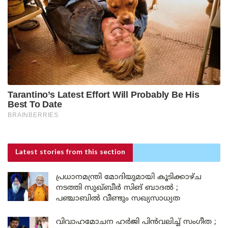
Latest stories
from this section
പ്രധാനമന്ത്രി മോദിയുമായി കൂടിക്കാഴ്ച
നടത്തി സുഖ്ബീർ സിങ് ബാദൽ ;
പഞ്ചാബിൽ വീണ്ടും സഖ്യസാധ്യത
വിവാഹമോചന ഹർജി പിൻവലിച്ച് സംഗീത ;