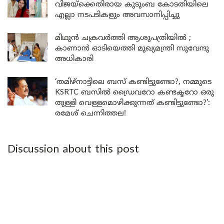
വിജയ്ക്കെതിരായ കുടുംബ കോടതിയിലെ
എല്ലാ നടപടികളും അവസാനിപ്പിച്ചു
മിഥുൻ ചക്രവർത്തി ആശുപത്രിയിൽ ;
കാണാൻ ഓടിയെത്തി മുഖ്യമന്ത്രി സുവേന്ദു
അധികാരി
‘തമിഴ്‌നാട്ടിലെ ബസ് കണ്ടിട്ടുണ്ടോ?, നമ്മുടെ
KSRTC ബസിൽ ഡ്രൈവറോ കണ്ടക്ടറോ ഒരു
തുള്ളി വെള്ളമൊഴിക്കുന്നത് കണ്ടിട്ടുണ്ടോ?’:
രമേശ് ചെന്നിത്തല!
Discussion about this post