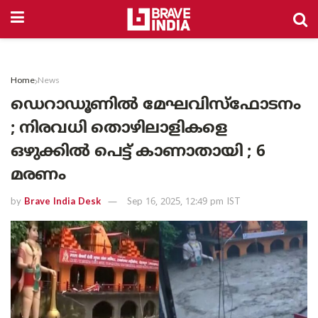
Home
News
ഡെറാഡൂണിൽ മേഘവിസ്ഫോടനം
; നിരവധി തൊഴിലാളികളെ
ഒഴുക്കിൽ പെട്ട് കാണാതായി ; 6
മരണം
by
Brave India Desk
Sep 16, 2025, 12:49 pm IST