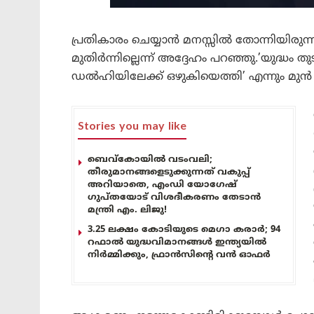
പ്രതികാരം ചെയ്യാൻ മനസ്സിൽ തോന്നിയിരുന
മുതിർന്നില്ലെന്ന് അദ്ദേഹം പറഞ്ഞു.’യുദ്
ഡൽഹിയിലേക്ക് ഒഴുകിയെത്തി’ എന്നും മുൻ ആഭ്യ
Stories you may like
ബെവ്കോയിൽ വടംവലി;
തീരുമാനങ്ങളെടുക്കുന്നത് വകുപ്പ്
അറിയാതെ, എംഡി യോഗേഷ്
ഗുപ്തയോട് വിശദീകരണം തേടാൻ
മന്ത്രി എം. ലിജു!
3.25 ലക്ഷം കോടിയുടെ മെഗാ കരാർ; 94
റഫാൽ യുദ്ധവിമാനങ്ങൾ ഇന്ത്യയിൽ
നിർമ്മിക്കും, ഫ്രാൻസിന്റെ വൻ ഓഫർ