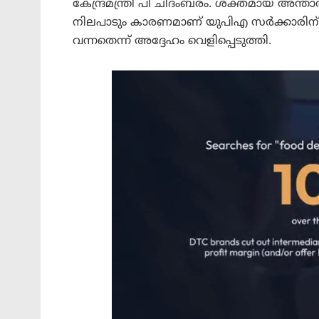
കേന്ദ്രമന്ത്രി പി ചിദംബരം. ശക്തമായ അന്താര
നിലപാടും കാരണമാണ് യുപിഎ സർക്കാരിന് 
വന്നതെന്ന് അദ്ദേഹം വെളിപ്പെടുത്തി.