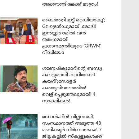
അക്കൗണ്ടിലേക്ക് മാത്രം!
കൈത്തറി ഇട്ട് റെഡിയാകൂ’;
Gz ട്രെൻഡുമായി മോദി!
ഇൻസ്റ്റഗ്രാമിൽ വൻ
തരംഗമായി
പ്രധാനമന്ത്രിയുടെ ‘GRWM’
വീഡിയോ
ഗണേഷ്കുമാറിന്റെ ബന്ധു
കവറുമായി കാറിലേക്ക്
കയറി’;സോളർ
കത്തുവിവാദത്തിൽ
വെളിപ്പെടുത്തലുമായി 4
സാക്ഷികൾ!
ഡോൾഫിൻ വില്ലനായി;
സംസ്ഥാനത്ത് അടുത്ത 48
മണിക്കൂർ നിർണായകം! 7
ജില്ലകളിൽ സ്കൂളുകൾക്ക്