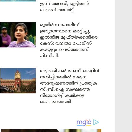
ഇന്ന് അവധി, എട്ടിടത്ത്
ഓറഞ്ച് അലർട്ട്
മുതിർന്ന പോലീസ്
ഉദ്യോഗസ്ഥനെ മർദ്ദിച്ചു,
ഇൽതിജ മുഫ്തിക്കെതിരെ
കേസ്: വനിതാ പോലീസ്
കയ്യേറ്റം ചെയ്തതെന്ന്
പി.ഡി.പി.
ആർ.ജി കർ കേസ്: തെളിവ്
നശിപ്പിക്കലിൽ സമഗ്ര
അന്വേഷണത്തിന് പ്രത്യേക
സി.ബി.ഐ സംഘത്തെ
നിയോഗിച്ച് കൽക്കട്ട
ഹൈക്കോടതി