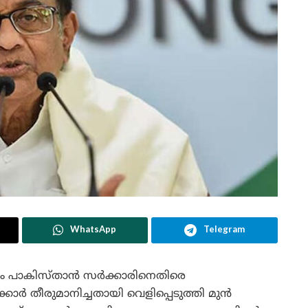
WhatsApp
Telegram
ഷം പാകിസ്താൻ സർക്കാരിനെതിരെ
്കാർ തീരുമാനിച്ചതായി വെളിപ്പെടുത്തി മുൻ