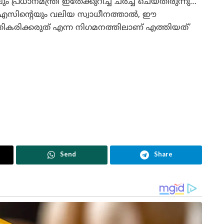
്രധാനമന്ത്രി ഇതേക്കുറിച്ച് ചർച്ച ചെയ്തിരുന്നു…
്എസിന്റെയും വലിയ സ്വാധീനത്താൽ, ഈ
കരിക്കരുത് എന്ന നിഗമനത്തിലാണ് എത്തിയത്’
Send
Share