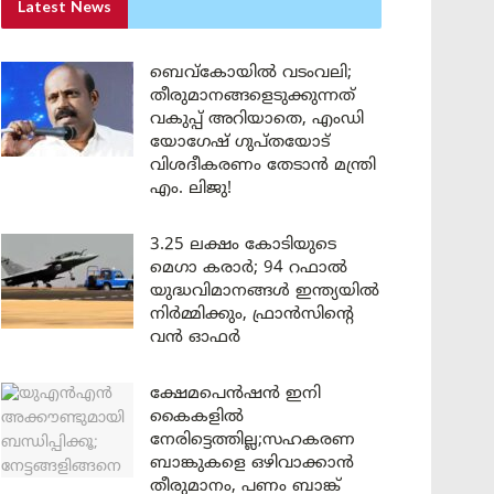
Latest News
ബെവ്കോയിൽ വടംവലി;
തീരുമാനങ്ങളെടുക്കുന്നത്
വകുപ്പ് അറിയാതെ, എംഡി
യോഗേഷ് ഗുപ്തയോട്
വിശദീകരണം തേടാൻ മന്ത്രി
എം. ലിജു!
3.25 ലക്ഷം കോടിയുടെ
മെഗാ കരാർ; 94 റഫാൽ
യുദ്ധവിമാനങ്ങൾ ഇന്ത്യയിൽ
നിർമ്മിക്കും, ഫ്രാൻസിന്റെ
വൻ ഓഫർ
ക്ഷേമപെൻഷൻ ഇനി
കൈകളിൽ
നേരിട്ടെത്തില്ല;സഹകരണ
ബാങ്കുകളെ ഒഴിവാക്കാൻ
തീരുമാനം, പണം ബാങ്ക്