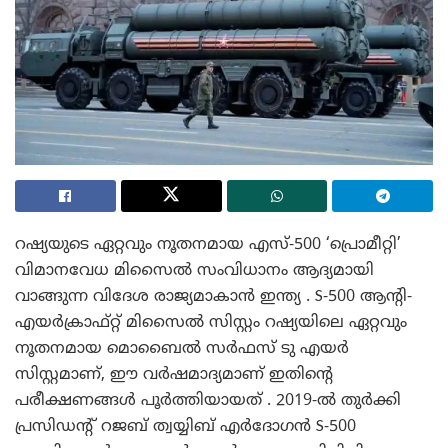
റഷ്യയുടെ ഏറ്റവും നൂതനമായ എസ്-500 ‘പ്രൊമീറ്റി’
വിമാനവേധ മിസൈൽ സംവിധാനം ആദ്യമായി
വാങ്ങുന്ന വിദേശ രാജ്യമാകാൻ ഇന്ത്യ . S-500 ആന്റി-
എയർക്രാഫ്റ്റ് മിസൈൽ സിസ്റ്റം റഷ്യയിലെ ഏറ്റവും
നൂതനമായ മൊബൈൽ സർഫസ് ടു എയർ
സിസ്റ്റമാണ്, ഈ വർഷമാദ്യമാണ് ഇതിന്റെ
പരീക്ഷണങ്ങൾ പൂർത്തിയായത് . 2019-ൽ തുർക്കി
പ്രസിഡന്റ് റജബ് ത്വയ്യിബ് എർദോഗൻ S-500