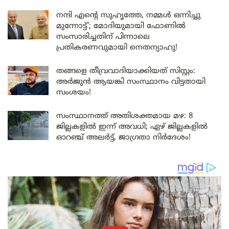
നന്ദി എൻ്റെ സുഹൃത്തേ, നമ്മൾ ഒന്നിച്ചു
മുന്നോട്ട്’; മോദിയുമായി ഫോണിൽ
സംസാരിച്ചതിന് പിന്നാലെ
പ്രതികരണവുമായി നെതന്യാഹു!
തങ്ങളെ തീവ്രവാദിയാക്കിയത് സിസ്റ്റം:
അർജുൻ ആയങ്കി സംസ്ഥാനം വിട്ടതായി
സംശയം!
സംസ്ഥാനത്ത് അതിശക്തമായ മഴ: 8
ജില്ലകളിൽ ഇന്ന് അവധി; ഏഴ് ജില്ലകളിൽ
ഓറഞ്ച് അലർട്ട്, ജാഗ്രതാ നിർദേശം!