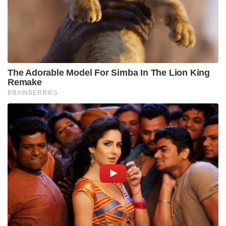
വാങ്ങാൻ തീരുമാനിച്ചിട്ടും യുഎസ് കർശന നിലപാട്
എടുത്തിട്ടില്ലാ എന്നത് നയതന്ത്ര വിജയമായാണ്
കാണുന്നത് .
Tags:
india
S-500
Sainikam
russia