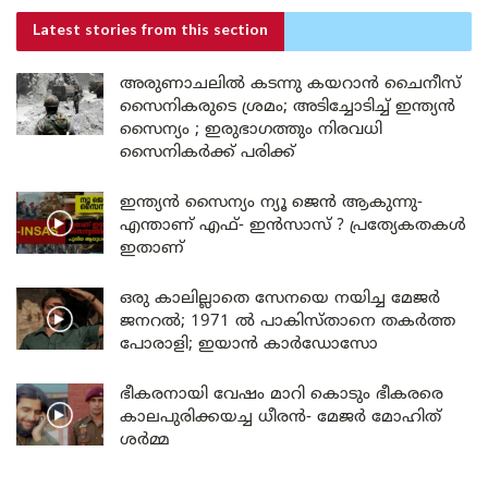
Latest stories
from this section
അരുണാചലിൽ കടന്നു കയറാൻ ചൈനീസ്
സൈനികരുടെ ശ്രമം; അടിച്ചോടിച്ച് ഇന്ത്യൻ
സൈന്യം ; ഇരുഭാഗത്തും നിരവധി
സൈനികർക്ക് പരിക്ക്
ഇന്ത്യൻ സൈന്യം ന്യൂ ജെൻ ആകുന്നു-
എന്താണ് എഫ്- ഇൻസാസ് ? പ്രത്യേകതകൾ
ഇതാണ്
ഒരു കാലില്ലാതെ സേനയെ നയിച്ച മേജർ
ജനറൽ; 1971 ൽ പാകിസ്താനെ തകർത്ത
പോരാളി; ഇയാൻ കാർഡോസോ
ഭീകരനായി വേഷം മാറി കൊടും ഭീകരരെ
കാലപുരിക്കയച്ച ധീരൻ- മേജർ മോഹിത്
ശർമ്മ