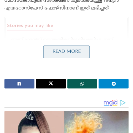
മോസ്‌കോയുടെ സംരക്ഷണ ചുമതലയുള്ള റഷ്യന്‍
എയറോസ്‌പേസ് ഫോഴ്‌സിനാണ് ഇത് ലഭിച്ചത്
Stories you may like
അന്ന് ഫ്രാൻസ് സാങ്കേതികവിദ്യ നിഷേധിച്ചു, ഇന്ന്
ലോകത്തെ വിറപ്പിക്കുന്ന ‘വിരൂപാക്ഷ’ റഡാറുമായി
ഡിആർഡിഒ;നെഞ്ചിടിപ്പ് കൂട്ടുന്ന തദ്ദേശീയ വിപ്ലവം
READ MORE
ആത്മ നിർഭർ സമുദ്ര പ്രതാപ് ; കോസ്റ്റ് ഗാർഡ്
തദ്ദേശീയമായി നിർമിച്ച മലിനീകരണ നിയന്ത്രണ
കപ്പൽ കമ്മീഷൻ ചെയ്ത് പ്രതിരോധ മന്ത്രി
നിലവിൽ, ലോകത്തിലെ ഏറ്റവും കരുത്തുറ്റ മിസൈൽ
പ്രതിരോധ സംവിധാനമായ എസ്-400, ഇന്ത്യയുടെ
ആവശ്യാർത്ഥം റഷ്യ വിതരണം ചെയ്തു തുടങ്ങി.
ഓരോ യൂണിറ്റുകളായി സമുദ്ര, വ്യോമ മാർഗ്ഗേനയാണ്
ഈ വ്യോമപ്രതിരോധ സംവിധാനം ഇന്ത്യയിൽ
എത്തിക്കുക.