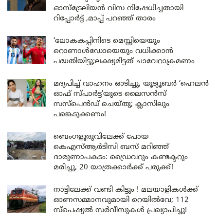
ഓസ്ട്രേലിയൻ വിസ നിഷേധിച്ചതായി
റിപ്പോർട്ട് ,മാപ്പ് പറഞ്ഞ് താരം
‘ലോകകപ്പിനിടെ മെസ്സിയെയും
റൊണാൾഡോയെയും വധിക്കാൻ
പദ്ധതിയിട്ടു;ലക്ഷ്യമിട്ടത് ചാവേറാക്രമണം
മദ്യപിച്ച് വാഹനം ഓടിച്ചു, യൂട്യൂബർ ‘ഹെലൻ
ഓഫ് സ്പാർട്ട’യുടെ ലൈസൻസ്
സസ്പെൻഡ് ചെയ്തു; ക്ലാസിലും
പങ്കെടുക്കണം!
ബെംഗളൂരുവിലേക്ക് പോയ
കെഎസ്ആർടിസി ബസ് മറിഞ്ഞ്
ദാരുണാപകടം: ഡ്രൈവറും കണ്ടക്ടറും
മരിച്ചു, 20 യാത്രക്കാർക്ക് പരുക്ക്!
നാട്ടിലേക്ക് വണ്ടി കിട്ടും ! മലയാളികൾക്ക്
ഓണസമ്മാനവുമായി റെയിൽവേ; 112
സ്പെഷ്യൽ സർവീസുകൾ പ്രഖ്യാപിച്ചു!