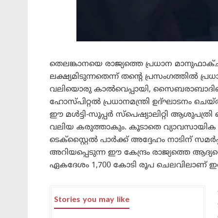
തെലങ്കാനയെ രാജ്യത്തെ പ്രധാന മാനുഫാക്ചറി
ലക്ഷ്യമിടുന്നതെന്ന് തന്റെ പ്രസംഗത്തിൽ പ്
വലിയൊരു കാൽവെപ്പായി, സൈബരാബാദിലെ 
ഹോസ്പിറ്റൽ പ്രധാനമന്ത്രി ഉദ്ഘാടനം ചെ
ഈ മൾട്ടി-സൂപ്പർ സ്പെഷ്യാലിറ്റി ആശുപത
വലിയ കരുത്താകും. കൂടാതെ വ്യാവസായിക വിക
ടെക്സ്റ്റൈൽ പാർക്ക് അദ്ദേഹം നാടിന് സമർപ്
അറിയപ്പെടുന്ന ഈ കേന്ദ്രം രാജ്യത്തെ ആദ്യ
ഏകദേശം 1,700 കോടി രൂപ ചെലവിലാണ് ഇത് നിർ
Stories you may like