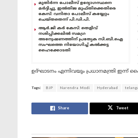
മുതിർന്ന പോലീസ് ഉദ്യോഗസ്ഥനെ
മർദ്ദിച്ചു, ഇൽതിജ മുഫ്തിക്കെതിരെ
കേസ്: വനിതാ പോലീസ് കയ്യേറ്റം
ചെയ്തതെന്ന് പി.ഡി.പി.
ആർ.ജി കർ കേസ്: തെളിവ്
നശിപ്പിക്കലിൽ സമഗ്ര
അന്വേഷണത്തിന് പ്രത്യേക സി.ബി.ഐ
സംഘത്തെ നിയോഗിച്ച് കൽക്കട്ട
ഹൈക്കോടതി
ഉദ്ഘാടനം എന്നിവയും പ്രധാനമന്ത്രി ഇന്ന് 
Tags:
BJP
Narendra Modi
Hyderabad
telang
Share
Tweet