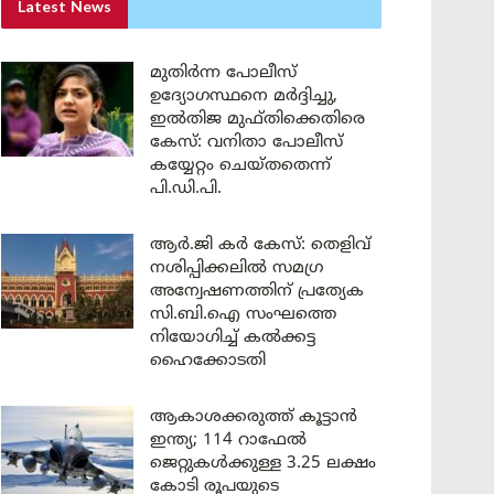
Latest News
മുതിർന്ന പോലീസ്
ഉദ്യോഗസ്ഥനെ മർദ്ദിച്ചു,
ഇൽതിജ മുഫ്തിക്കെതിരെ
കേസ്: വനിതാ പോലീസ്
കയ്യേറ്റം ചെയ്തതെന്ന്
പി.ഡി.പി.
ആർ.ജി കർ കേസ്: തെളിവ്
നശിപ്പിക്കലിൽ സമഗ്ര
അന്വേഷണത്തിന് പ്രത്യേക
സി.ബി.ഐ സംഘത്തെ
നിയോഗിച്ച് കൽക്കട്ട
ഹൈക്കോടതി
ആകാശക്കരുത്ത് കൂട്ടാൻ
ഇന്ത്യ; 114 റാഫേൽ
ജെറ്റുകൾക്കുള്ള 3.25 ലക്ഷം
കോടി രൂപയുടെ