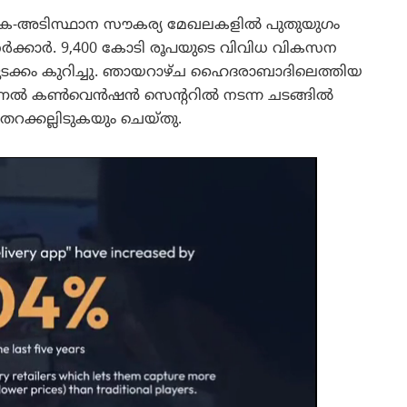
ിക-അടിസ്ഥാന സൗകര്യ മേഖലകളിൽ പുതുയുഗം
്രസർക്കാർ. 9,400 കോടി രൂപയുടെ വിവിധ വികസന
ി തുടക്കം കുറിച്ചു. ഞായറാഴ്ച ഹൈദരാബാദിലെത്തിയ
ാഷണൽ കൺവെൻഷൻ സെന്ററിൽ നടന്ന ചടങ്ങിൽ
റക്കല്ലിടുകയും ചെയ്തു.