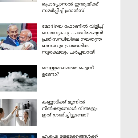
പ്രൊപ്പോസൽ ഇന്ത്യയ്ക്ക്
സമർപ്പിച്ച് ഫ്രാൻസ്
മോദിയെ ഫോണിൽ വിളിച്ച്
നെതന്യാഹു : പശ്ചിമേഷ്യൻ
പ്രതിസന്ധിയിലെ നയതന്ത്ര
ബന്ധവും പ്രാദേശിക
സുരക്ഷയും ചർച്ചയായി
വെള്ളമാകാത്ത ഐസ്
ഉണ്ടോ?
കണ്ണാടിക്ക് മുന്നിൽ
നിൽക്കുമ്പോൾ നിങ്ങളും
ഇത് ശ്രദ്ധിച്ചിട്ടുണ്ടോ?
എ.ഐ ഉള്ളടക്കങ്ങൾക്ക്