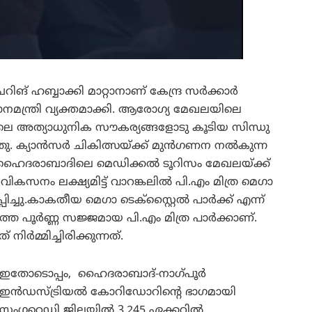
ങ് ഹബ്ബാക്കി മാറ്റാനാണ് കേന്ദ്ര സർക്കാർ
രധാനമന്ത്രി വ്യക്തമാക്കി. ആരോഗ്യ മേഖലയിലെ
അത്യാധുനിക സൗകര്യങ്ങളോടു കൂടിയ സിന്ധു
യ്തു. ക്യാൻസർ ചികിത്സയ്ക്ക് മുൻഗണന നൽകുന്ന
്രി ഹൈദരാബാദിലെ മെഡിക്കൽ ടൂറിസം മേഖലയ്ക്ക്
സനം ലക്ഷ്യമിട്ട് ​വാറങ്കലിൽ പി.എം മിത്ര മെഗാ
പിച്ചു.കാകതീയ മെഗാ ടെക്സ്റ്റൈൽ പാർക്ക് എന്ന്
ത്തെ പൂർണ്ണ സജ്ജമായ പി.എം മിത്ര പാർക്കാണ്.
മ്മിച്ചിരിക്കുന്നത്.
ഇതോടൊപ്പം, ​ ഹൈദരാബാദ്-നാഗ്പൂർ
ഇൻഡസ്ട്രിയൽ കോറിഡോറിന്റെ ഭാഗമായി
സംഗറെഡ്ഡി ജില്ലയിൽ 3,245 ഏക്കറിൽ