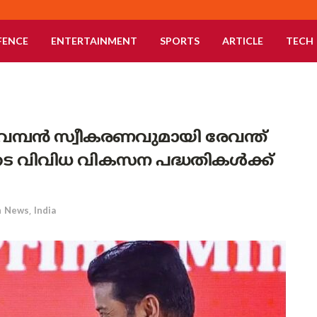
FENCE
ENTERTAINMENT
SPORTS
ARTICLE
TECH
; വമ്പൻ സ്വീകരണവുമായി രേവന്ത്
ുടെ വിവിധ വികസന പദ്ധതികൾക്ക്
n
News
,
India