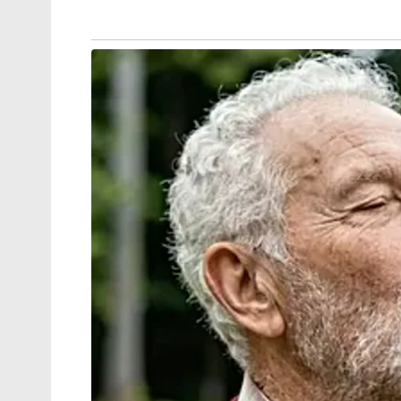
ഡൽഹി സ്കൂൾ ക്ലാസ് റൂം അഴിമതി
ഡൽഹിയിലെ സർക്കാർ സ്കൂളുകളിൽ 12,000 
കെട്ടിടങ്ങളുടെയും നിർമ്മാണത്തിൽ 2000 
കണ്ടെത്തൽ. ആം ആദ്മി പാർട്ടി ഭരണകാലത
സാമ്പത്തിക തിരിമറി നടന്നതായി ഏജൻസി സം
സിസോദിയ, സത്യേന്ദർ ജെയിൻ എന്നിവർ ഈ
നീറ്റ്-യുജി (NEET-UG) ചോദ്യപേപ്പർ ചോർച്ച
2024-ലെ നീറ്റ് പരീക്ഷയുടെ ചോദ്യപേപ്പർ ചോർച
എന്നിവിടങ്ങളിൽ ഇ.ഡി റെയ്ഡ് നടത്തി. പ്രതി
വേളയിലും ചോദ്യപേപ്പറുകൾ ചോർത്തുകയും 
ലക്ഷങ്ങൾക്ക് വിൽക്കുകയും ചെയ്തതായി 
അൽ-ഫലാഹ് സർവകലാശാലാ തട്ടിപ്പ്
ഹരിയാനയിലെ അൽ-ഫലാഹ് ചാരിറ്റബിൾ ട്രസ്റ
ക്രമക്കേട് നടന്നതായി ഇ.ഡി കണ്ടെത്തി.
ഉണ്ടെന്ന് കാണിച്ച് വിദ്യാർത്ഥികളെ കബളിപ