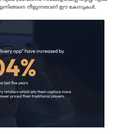
എന്നിങ്ങനെ നീളുന്നതാണ് ഈ കേസുകൾ.