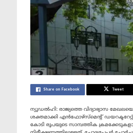
Share on Facebook
Tweet
ന്യൂഡൽഹി: രാജ്യത്തെ വിദ്യാഭ്യാസ മേഖല
ശക്തമാക്കി എൻഫോഴ്‌സ്‌മെന്റ് ഡയറക്ടറേറ
കോടി രൂപയുടെ സാമ്പത്തിക ക്രമക്കേടു
നിരീക്ഷണത്തിലുള്ളത്. ചോദ്യപേപ്പർ ചോർച്ച, വ