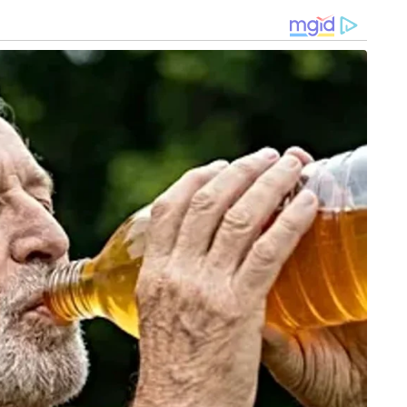
ക്ലാസ് റൂമുകളുടെയും സെമി-പെർമനന്റ്
കോടി രൂപയുടെ ക്രമക്കേട് നടന്നതായാണ് ഇ.ഡിയുടെ
്ത് നടന്ന ഈ നിർമ്മാണ പ്രവർത്തനങ്ങളിൽ
ശയിക്കുന്നു. മുൻ മന്ത്രിമാരായ മനീഷ്
 അന്വേഷണ പരിധിയിലുണ്ട്.
്ചയുമായി ബന്ധപ്പെട്ട് പട്ന, റാഞ്ചി, നളന്ദ
കൾ പ്രിന്റിംഗ് പ്രസ്സുകളിൽ നിന്നും ഗതാഗത
എൻക്രിപ്റ്റഡ് സോഷ്യൽ മീഡിയ ഗ്രൂപ്പുകൾ വഴി
അന്വേഷണത്തിൽ വ്യക്തമായി.
്റ് വഴി 493.24 കോടി രൂപയുടെ സാമ്പത്തിക
 കാലഹരണപ്പെട്ട എൻ.എ.എ.സി (NAAC) അംഗീകാരം
്പിച്ച് പ്രവേശനം നേടിയതായും ഏജൻസി