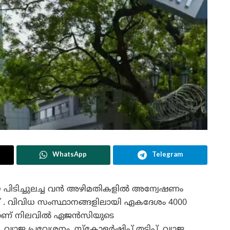
WhatsApp
Telegram
യെ പിടിച്ചുലച്ച വൻ അഴിമതികളിൽ അന്വേഷണം
്റ് . വിവിധ സംസ്ഥാനങ്ങളിലായി ഏകദേശം 4000
കളാണ് നിലവിൽ ഏജൻസിയുടെ
്യാജ പ്രവേശനം, സ്കോളർഷിപ്പ് തട്ടിപ്പ്, വ്യാജ