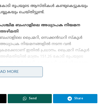
0 കോടി രൂപയുടെ ആസ്തികൾ കണ്ടുകെട്ടുകയും
്യുകയും ചെയ്തിട്ടുണ്ട്.
പശ്ചിമ ബംഗാളിലെ അധ്യാപക നിയമന
അഴിമതി
ബംഗാളിലെ പ്രൈമറി, സെക്കൻഡറി സ്കൂൾ
അധ്യാപക നിയമനങ്ങളിൽ നടന്ന വൻ
ക്രമക്കേടാണ് ഇതിൽ പ്രധാനം. പ്രൈമറി സ്കൂൾ
അഴിമതിയിൽ മാത്രം 151.26 കോടി രൂപയുടെ
സ്വത്തുക്കൾ ഇ.ഡി കണ്ടുകെട്ടി. മുൻ വിദ്യാഭ്യാസ
മന്ത്രി പാർത്ഥ ചാറ്റർജി, അദ്ദേഹത്തിന്റെ സഹായി
EAD MORE
അർപ്പിത മുഖർജി എന്നിവരടക്കം ഏഴ് പേരെ അറസ്റ്റ്
ചെയ്തു. ഗ്രൂപ്പ് സി, ഡി തസ്തികകളിലെ
ക്രമക്കേടിനെത്തുടർന്ന് ഏകദേശം 25,000
നിയമനങ്ങൾ സുപ്രീം കോടതി റദ്ദാക്കിയ നടപടി
Send
Share