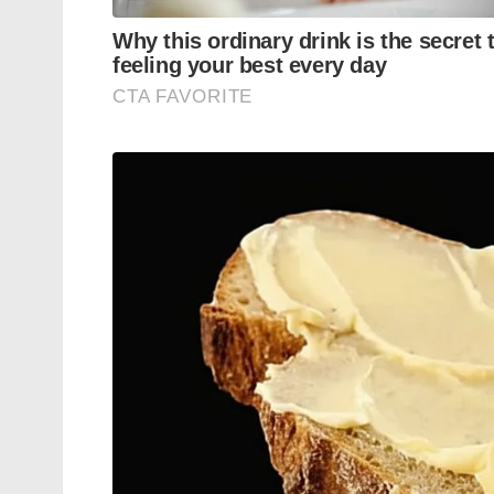
Tags:
ed probing alleged scams education sector
enforcement directotate