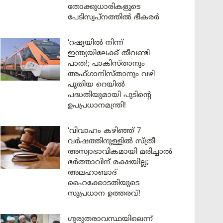
തോക്കുധാരികളുടെ
പേടിസ്വപ്നത്തിൽ ഭീകരർ
‘റഷ്യയിൽ നിന്ന്
ഇന്ത്യയിലേക്ക് തീവണ്ടി
പാത!; പാകിസ്താനും
അഫ്ഗാനിസ്താനും വഴി
പുതിയ റെയിൽ
പദ്ധതിയുമായി പുടിന്റെ
ഉപപ്രധാനമന്ത്രി!
‘വിവാഹം കഴിഞ്ഞ് 7
വർഷത്തിനുള്ളിൽ സ്ത്രീ
അസ്വാഭാവികമായി മരിച്ചാൽ
ഭർത്താവിന് രക്ഷയില്ല;
അലഹാബാദ്
ഹൈക്കോടതിയുടെ
സുപ്രധാന ഉത്തരവ്!
ഗുരുതരാവസ്ഥയിലെന്ന്