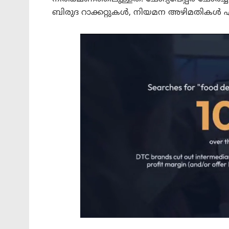
ബിരുദ റാക്കറ്റുകൾ, നിയമന അഴിമതികൾ 