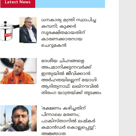
Latest News
ധനകാര്യ മന്ത്രി സ്ഥാപിച്ച
കമ്പനി; കുക്കർ
സുരക്ഷിതമായതിന്
കാരണക്കാരനായ
ചെറുമകൻ
ദേശീയ ചിഹ്നങ്ങളെ
അപമാനിക്കുന്നവർക്ക്
ഇന്ത്യയിൽ ജീവിക്കാൻ
അർഹതയില്ലെന്ന് യോഗി
ആദിത്യനാഥ്: ലഖ്‌നൗവിൽ
തിരംഗ യാത്രയ്ക്ക് തുടക്കം
‘ഭക്ഷണം കഴിച്ചതിന്
പിന്നാലെ മരണം;
പാകിസ്താനിൽ ലഷ്കർ
കമാൻഡർ കൊല്ലപ്പെട്ടു!’:
അജ്ഞാത