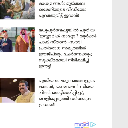
മാധ്യമങ്ങൾ; മുജ്തബ
ഖമേനിയുടെ വീഡിയോ
പുറത്തുവിട്ട് ഇറാൻ!
മധ്യപൂർവേഷ്യയിൽ പുതിയ
‘ഇസ്ലാമിക് നാറ്റോ’? തുർക്കി-
പാകിസ്താൻ -സൗദി
പ്രതിരോധ സഖ്യത്തിൽ
ഈജിപ്തും ചേർന്നേക്കും;
സൂക്ഷ്മമായി നിരീക്ഷിച്ച്
ഇന്ത്യ!
പുതിയ തലമുറ ഞങ്ങളുടെ
മക്കൾ; ജനറേഷൻ സിയെ
ചിലർ തെറ്റിദ്ധരിപ്പിച്ചു’;
വെളിപ്പെടുത്തി ധർമ്മേന്ദ്ര
പ്രധാൻ!