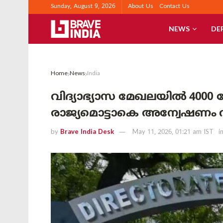
Sunday, August 9, 2026
About Us
Contact Us
NEWS
DE
Home
News
India
വിദ്യാഭ്യാസ മേഖലയിൽ 4000
രാജ്യമൊട്ടാകെ അന്വേഷണം വ്യാ
by
Brave India Desk
May 11, 2026, 01:21 am IST
i