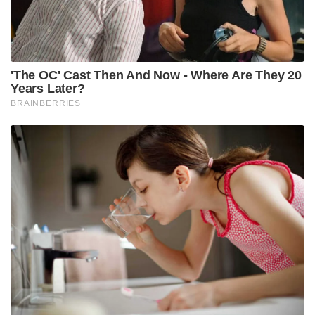
സഹതാരത്തെ ശകാരിക്കുന്നത് ഒട്ടും ശരിയല്ലെന്ന്
ശ്രീകാന്ത് ഓർമ്മിപ്പിച്ചു. “നിങ്ങൾ
സഹപ്രവർത്തകരോട് അലറരുത്. തിലക് നമനെ
പരസ്യമായി നാണം കെടുത്തി. ഇത്തരം ചെറിയ
നിമിഷങ്ങളാണ് വലിയ വ്യത്യാസങ്ങൾ ഉണ്ടാക്കുന്നത്.
അനാവശ്യമായി ദേഷ്യപ്പെടുന്നതിന് പകരം ആ ക്യാച്ച്
എടുക്കാനാണ് തിലക് ശ്രമിക്കേണ്ടിയിരുന്നത്,”
അദ്ദേഹം കൂട്ടിച്ചേർത്തു.
ഇംപാക്ട് സബ്ബായി വന്ന ലെഗ് സ്പിന്നർ രഘു
ശർമ്മയെ ഒരു ഓവർ പോലും ബോളിംഗിനായി
ഉപയോഗിക്കാത്ത മുംബൈ നായകന്റെ
തീരുമാനത്തെയും ശ്രീകാന്ത് വിമർശിച്ചു.ഇടങ്കയ്യൻ
ബാറ്റർമാർ ക്രീസിലുള്ളപ്പോൾ ലെഗ് സ്പിന്നർ ബോൾ
ചെയ്യാൻ പാടില്ലെന്ന് വല്ല നിയമവുമുണ്ടോ എന്ന്
അദ്ദേഹം ചോദിച്ചു. പരിചയസമ്പന്നനായ രഘുവിനെ
മാറ്റിനിർത്തി രാജ് ബാവയെ അവസാന ഓവർ