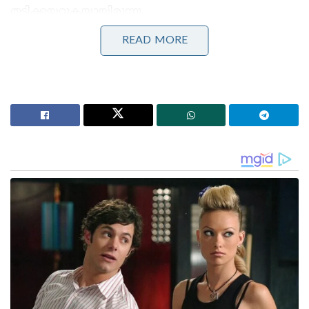
തട്ടിക്കയറുകയായിരുന്നു.
READ MORE
Stories you may like
കോമൺവെൽത്ത് ഗെയിംസ് പതാക ഏറ്റുവാങ്ങി
ഗുജറാത്ത് മുഖ്യമന്ത്രി; 2030ൽ അഹമ്മദാബാദ്
വേദിയാകും
ഗ്ലാസ്‌ഗോയിൽ ഇന്ത്യൻ ബോക്സിങ് കരുത്ത്:
പ്രിയക്കും സാക്ഷിക്കും അരുന്ധതിക്കും സ്വർണം;
ലവ്‌ലിനയ്ക്ക് വെള്ളി
“നമൻ ധീർ തന്റെ ജോലി കൃത്യമായാണ് ചെയ്തത്.
ഇടത്തോട്ട് ഒന്ന് ഡൈവ് ചെയ്തിരുന്നെങ്കിൽ തിലകിന്
ആ ക്യാച്ച് എടുക്കാമായിരുന്നു. അതിന് പകരം അവൻ
നമനെ കുറ്റപ്പെടുത്തുകയാണ് ചെയ്തത്. പിന്നീട് ഒരു
മികച്ച ക്യാച്ച് തിലക് എടുത്തു, പക്ഷേ അതുകൊണ്ട്
എന്ത് ഗുണം? ദൈവം അവനെ ശിക്ഷിച്ചു, അവന്റെ ആ
ക്യാച്ച് വെറുതെയായി.” മൈതാനത്ത് വെച്ച്