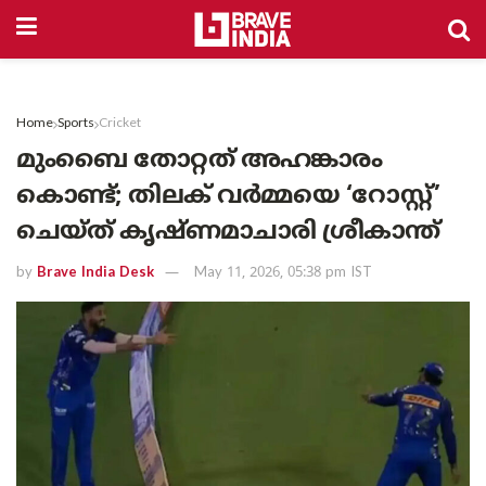
Home
Sports
Cricket
മുംബൈ തോറ്റത് അഹങ്കാരം
കൊണ്ട്; തിലക് വർമ്മയെ ‘റോസ്റ്റ്’
ചെയ്ത് കൃഷ്ണമാചാരി ശ്രീകാന്ത്
by
Brave India Desk
May 11, 2026, 05:38 pm IST