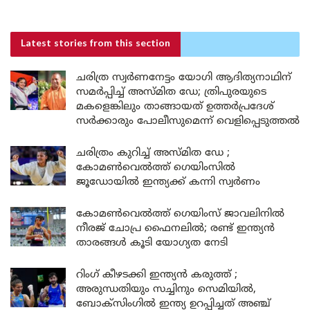
Latest stories
from this section
ചരിത്ര സ്വർണനേട്ടം യോഗി ആദിത്യനാഥിന്
സമർപ്പിച്ച് അസ്മിത ഡേ; ത്രിപുരയുടെ
മകളെങ്കിലും താങ്ങായത് ഉത്തർപ്രദേശ്
സർക്കാരും പോലീസുമെന്ന് വെളിപ്പെടുത്തൽ
ചരിത്രം കുറിച്ച് അസ്മിത ഡേ ;
കോമൺവെൽത്ത് ഗെയിംസിൽ
ജൂഡോയിൽ ഇന്ത്യക്ക് കന്നി സ്വർണം
കോമൺവെൽത്ത് ഗെയിംസ് ജാവലിനിൽ
നീരജ് ചോപ്ര ഫൈനലിൽ; രണ്ട് ഇന്ത്യൻ
താരങ്ങൾ കൂടി യോഗ്യത നേടി
റിംഗ് കീഴടക്കി ഇന്ത്യൻ കരുത്ത് ;
അരുന്ധതിയും സച്ചിനും സെമിയിൽ,
ബോക്സിംഗിൽ ഇന്ത്യ ഉറപ്പിച്ചത് അഞ്ച്