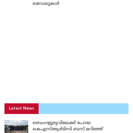
മെഡലുകൾ
Latest News
ബെംഗളൂരുവിലേക്ക് പോയ
കെഎസ്ആർടിസി ബസ് മറിഞ്ഞ്