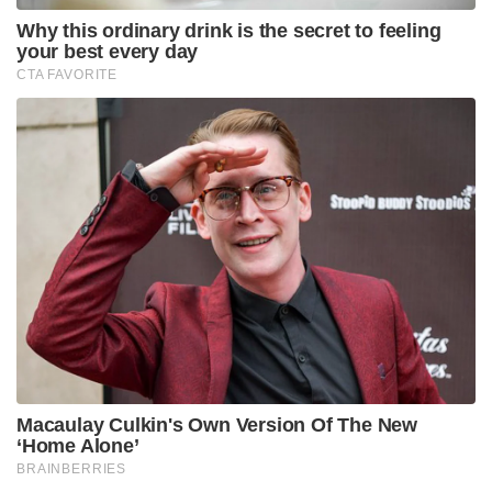
ഏല്പിച്ചത് വലിയ മണ്ടത്തരമായെന്നും ശ്രീകാന്ത്
നിരീക്ഷിച്ചു.
11 മത്സരങ്ങളിൽ എട്ടാമത്തെ തോൽവി വഴങ്ങിയ
മുംബൈ ഇന്ത്യൻസ് പ്ലേ ഓഫ് കാണാതെ
പുറത്തായിരിക്കുകയാണ്. നിലവിൽ പോയിന്റ്
പട്ടികയിൽ ഒമ്പതാം സ്ഥാനത്താണ് ടീം.
Tags:
Suryakumar Yadav
rajastan royals
ipl 2026