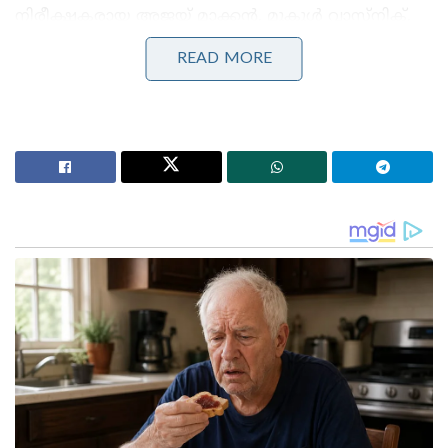
നിരീക്ഷകരായ അജയ് മാക്കൻ, മുകുൾ വാസ്നിക്,
കേരളത്തിന്റെ ചുമതലയുള്ള ദീപാദാസ് മുൻഷി
READ MORE
എന്നിവരാണ് പ്രഖ്യാപനം നടത്തിയത്. നിയമസഭാ
തിരഞ്ഞെടുപ്പിൽ യുഡിഎഫ് നേടിയ വൻ വിജയത്തിന്
പിന്നാലെ മുഖ്യമന്ത്രി സ്ഥാനത്തെച്ചൊല്ലി
ദിവസങ്ങളോളം നീണ്ട അനിശ്ചിതത്വങ്ങൾക്കും
തർക്കങ്ങൾക്കുമാണ് ഇതോടെ ഔദ്യോഗികമായി
തിരശ്ശീല വീണത്.
Stories you may like
വീണ്ടും ന്യൂനമർദ്ദം ; സംസ്ഥാനത്ത് പരക്കെ ജാഗ്രത,
നാളെ 7 ജില്ലകളിൽ ഓറഞ്ച് അലർട്ട്
‘തമിഴ്‌നാട്ടിലെ ബസ് കണ്ടിട്ടുണ്ടോ?, നമ്മുടെ KSRTC
ബസിൽ ഡ്രൈവറോ കണ്ടക്ടറോ ഒരു തുള്ളി
വെള്ളമൊഴിക്കുന്നത് കണ്ടിട്ടുണ്ടോ?’: രമേശ്
ചെന്നിത്തല!