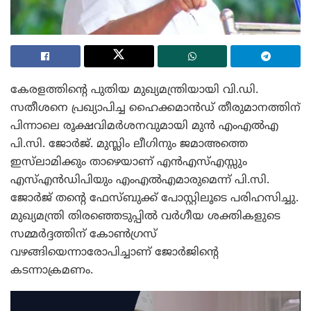
കേരളത്തിന്റെ പുതിയ മുഖ്യമന്ത്രിയായി വി.ഡി.
സതീശനെ പ്രഖ്യാപിച്ച ഹൈക്കമാൻഡ് തീരുമാനത്തിന്
പിന്നാലെ രൂക്ഷവിമർശനവുമായി മുൻ എംഎൽഎ
പി.സി. ജോർജ്. മുസ്ലിം ലീഗിനും ജമാഅത്തെ
ഇസ്‌ലാമിക്കും താഴെയാണ് എൻഎസ്എസ്സും
എസ്എൻഡിപിയും എംഎൽഎമാരുമെന്ന് പി.സി.
ജോർജ് തന്റെ ഫേസ്ബുക്ക് പോസ്റ്റിലൂടെ പരിഹസിച്ചു.
മുഖ്യമന്ത്രി തിരഞ്ഞെടുപ്പിൽ വർഗീയ ശക്തികളുടെ
സമ്മർദ്ദത്തിന് കോൺഗ്രസ്
വഴങ്ങിയെന്നാരോപിച്ചാണ് ജോർജിന്റെ
കടന്നാക്രമണം.