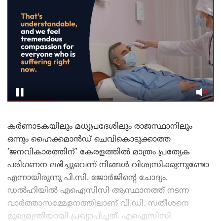
കർണാടകയിലും മധ്യപ്രദേശിലും രാജസ്ഥാനിലും
ഒന്നും ഹൈക്കമാൻഡ് ചെവികൊടുക്കാത്ത
‘ജനവികാരത്തിന്’ കേരളത്തിൽ മാത്രം പ്രത്യേക
പരിഗണന ലഭിച്ചുവെന്ന് നിങ്ങൾ വിശ്വസിക്കുന്നുണ്ടോ
എന്നായിരുന്നു പി.സി. ജോർജിന്റെ ചോദ്യം.
ഡൽഹിയിൽ എഐസിസി ആസ്ഥാനത്ത് നടന്ന
വാർത്താസമ്മേളനത്തിലാണ് വി.ഡി. സതീശനെ
മുഖ്യമന്ത്രിയായി പ്രഖ്യാപിച്ചത്. എഐസിസി