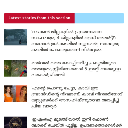
Latest stories
from this section
‘വടക്കൻ ജില്ലകളിൽ പ്രളയസമാന
സാഹചര്യം; 4 ജില്ലകളിൽ റെഡ് അലർട്ട്!’:
ബംഗാൾ ഉൾക്കടലിൽ ന്യൂനമർദ്ദ സാദ്ധ്യത;
കടലിൽ പോകരുതെന്ന് നിർദ്ദേശം!
മാർവൽ വരെ കോപ്പിയടിച്ച പ്രകൃതിയുടെ
അത്ഭുതം;സ്റ്റീലിനേക്കാൾ 5 ഇരട്ടി ബലമുള്ള
വലകൾ;ചിലന്തി
‘എന്റെ പൊന്നു ചേട്ടാ, കാവി ഈ
ബ്രാൻഡിന്റെ നിറമാണ്; കാവി നിറത്തിനോട്
യൂട്യൂബർക്ക് അസഹിഷ്ണുത;വാ അടപ്പിച്ച്
പ്രിയ വാര്യർ
‘ഇഎംഐ മുടങ്ങിയാൽ ഇനി ഫോൺ
ലോക്ക് ചെയ്ത് പൂട്ടില്ല; ഉപഭോക്താക്കൾക്ക്