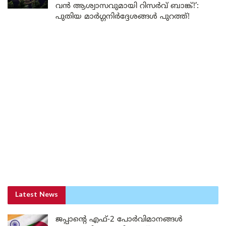
വൻ ആശ്വാസവുമായി റിസർവ് ബാങ്ക്!’:
പുതിയ മാർഗ്ഗനിർദ്ദേശങ്ങൾ പുറത്ത്!
Latest News
ജപ്പാന്റെ എഫ്-2 പോർവിമാനങ്ങൾ