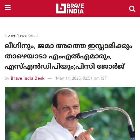
Home
News
Kerala
ലീഗിനും, ജമാ അത്തെ ഇസ്ലാമിക്കും
താഴെയാടാ എംഎൽഎമാരും,
എസ്എൻഡിപിയും;പിസി ജോർജ്
by
Brave India Desk
May 14, 2026, 02:51 pm IST