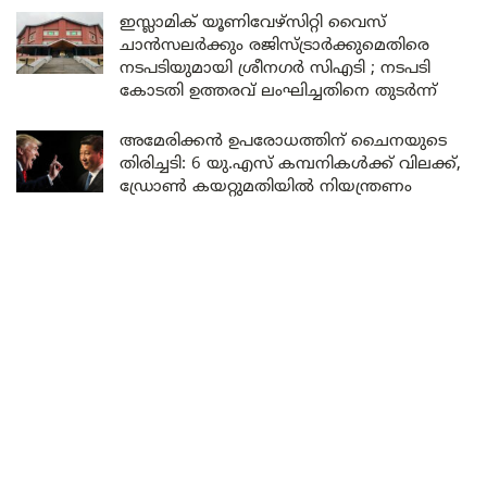
ഇസ്ലാമിക് യൂണിവേഴ്സിറ്റി വൈസ്
ചാൻസലർക്കും രജിസ്ട്രാർക്കുമെതിരെ
നടപടിയുമായി ശ്രീനഗർ സിഎടി ; നടപടി
കോടതി ഉത്തരവ് ലംഘിച്ചതിനെ തുടർന്ന്
അമേരിക്കൻ ഉപരോധത്തിന് ചൈനയുടെ
തിരിച്ചടി: 6 യു.എസ് കമ്പനികൾക്ക് വിലക്ക്,
ഡ്രോൺ കയറ്റുമതിയിൽ നിയന്ത്രണം