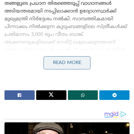
തങ്ങളുടെ പ്രധാന തിരഞ്ഞെടുപ്പ് വാഗ്ദാനങ്ങൾ
അടിയന്തരമായി നടപ്പിലാക്കാൻ ഉദ്യോഗസ്ഥർക്ക്
മുഖ്യമന്ത്രി നിർദ്ദേശം നൽകി. സാമ്പത്തികമായി
പിന്നാക്കം നിൽക്കുന്ന കുടുംബങ്ങളിലെ സ്ത്രീകൾക്ക്
പ്രതിമാസം 3,000 രൂപ വീതം ബാങ്ക്
അക്കൗണ്ടുകളിലേക്ക് നേരിട്ട് ലഭ്യമാക്കുന്നതാണ്
അന്നപൂർണ്ണ ഭണ്ഡാർ പദ്ധതി. 25 നും 60 നും ഇടയിൽ
പ്രായമുള്ള, ബംഗാളിലെ സ്ഥിരതാമസക്കാരായ
READ MORE
കുറഞ്ഞ വരുമാനമുള്ള കുടുംബങ്ങളിലെ
സ്ത്രീകൾക്കാണ് ഈ പദ്ധതിയുടെ ആനുകൂല്യം
ലഭിക്കുക.
Stories you may like
കാരണഭൂതൻ’ എന്ന് പാടി തിരുവാതിര കളിച്ചവർക്ക്
വല്ലാത്ത തൊലിക്കട്ടി; സർവീസ് സംഘടനകളെ
പരിഹസിച്ച് വി.ഡി. സതീശൻ
ബംഗ്ലാദേശ് മറ്റൊരു പാകിസ്താനായി മാറുന്നു, ഇന്ത്യ