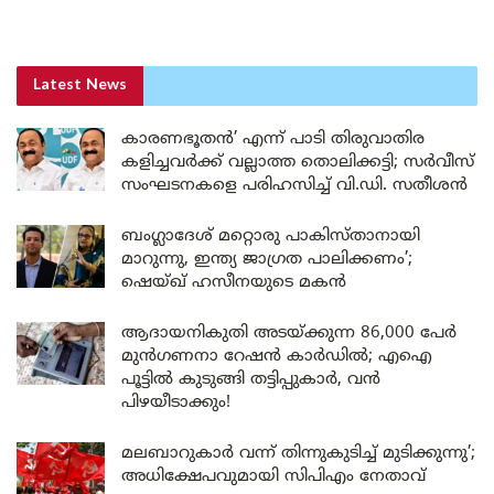
Latest News
കാരണഭൂതൻ’ എന്ന് പാടി തിരുവാതിര
കളിച്ചവർക്ക് വല്ലാത്ത തൊലിക്കട്ടി; സർവീസ്
സംഘടനകളെ പരിഹസിച്ച് വി.ഡി. സതീശൻ
ബംഗ്ലാദേശ് മറ്റൊരു പാകിസ്താനായി
മാറുന്നു, ഇന്ത്യ ജാഗ്രത പാലിക്കണം’;
ഷെയ്ഖ് ഹസീനയുടെ മകൻ
ആദായനികുതി അടയ്ക്കുന്ന 86,000 പേർ
മുൻഗണനാ റേഷൻ കാർഡിൽ; എഐ
പൂട്ടിൽ കുടുങ്ങി തട്ടിപ്പുകാർ, വൻ
പിഴയീടാക്കും!
മലബാറുകാർ വന്ന് തിന്നുകുടിച്ച് മുടിക്കുന്നു’;
അധിക്ഷേപവുമായി സിപിഎം നേതാവ്