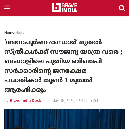
Home
News
‘അന്നപൂർണ ഭണ്ഡാർ’ മുതൽ
സ്ത്രീകൾക്ക് സൗജന്യ യാത്ര വരെ ;
ബംഗാളിലെ പുതിയ ബിജെപി
സർക്കാരിന്റെ ജനക്ഷേമ
പദ്ധതികൾ ജൂൺ 1 മുതൽ
ആരംഭിക്കും
by
Brave India Desk
May 18, 2026, 02:45 pm IST