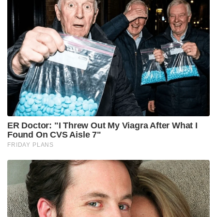
ജാഗ്രത പാലിക്കണം’; ഷെയ്ഖ് ഹസീനയുടെ മകൻ
ഡൽഹി, കർണാടക, തമിഴ്‌നാട് തുടങ്ങിയ
സംസ്ഥാനങ്ങളുടെ മാതൃകയിൽ പശ്ചിമ ബംഗാളിലും
സ്ത്രീകൾക്ക് സർക്കാർ ബസുകളിൽ ജൂൺ 1 മുതൽ
സൗജന്യ യാത്ര അനുവദിക്കും. സംസ്ഥാന വനിതാ-
ശിശുക്ഷേമ മന്ത്രി അഗ്നിമിത്ര പോൾ ആണ് ഇക്കാര്യം
ഔദ്യോഗികമായി പ്രഖ്യാപിച്ചത്. കൂടാതെ മുൻ
സർക്കാർ ബംഗാളിൽ നടപ്പിലാക്കാൻ അനുമതി
നിഷേധിച്ചിരുന്ന പല പ്രമുഖ കേന്ദ്ര സർക്കാർ
പദ്ധതികളും ജൂൺ 1 മുതൽ സംസ്ഥാനത്ത്
നടപ്പിലാക്കാൻ സുവേന്ദു അധികാരി സർക്കാർ
തീരുമാനിച്ചു.
Tags:
west bengal
BJP government
Suvendu Adhikari