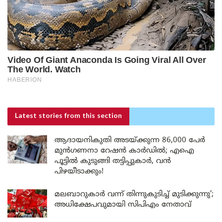
Latest stories
from this section
ആദായനികുതി അടയ്ക്കുന്ന 86,000 പേർ
മുൻഗണനാ റേഷൻ കാർഡിൽ; എഐ
പൂട്ടിൽ കുടുങ്ങി തട്ടിപ്പുകാർ, വൻ
പിഴയീടാക്കും!
മലബാറുകാർ വന്ന് തിന്നുകുടിച്ച് മുടിക്കുന്നു’;
അധിക്ഷേപവുമായി സിപിഎം നേതാവ്