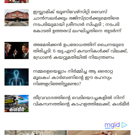
ഇസ്ലാമിക് യൂണിവേഴ്സിറ്റി വൈസ്
ചാൻസലർക്കും രജിസ്ട്രാർക്കുമെതിരെ
നടപടിയുമായി ശ്രീനഗർ സിഎടി ; നടപടി
കോടതി ഉത്തരവ് ലംഘിച്ചതിനെ തുടർന്ന്
അമേരിക്കൻ ഉപരോധത്തിന് ചൈനയുടെ
തിരിച്ചടി: 6 യു.എസ് കമ്പനികൾക്ക് വിലക്ക്,
ഡ്രോൺ കയറ്റുമതിയിൽ നിയന്ത്രണം
നമ്മളെയെല്ലാം നിർമ്മിച്ച ആ ഒരൊറ്റ
മൂലകം! കാർബണിന്റെ ഈ രഹസ്യം
നിങ്ങളറിഞ്ഞിട്ടുണ്ടോ?
തീവ്രവാദത്തിന്റെ വെടിയൊച്ചകളിൽ നിന്ന്
വികസനത്തിന്റെ കാഹളത്തിലേക്ക്; കശ്മീർ