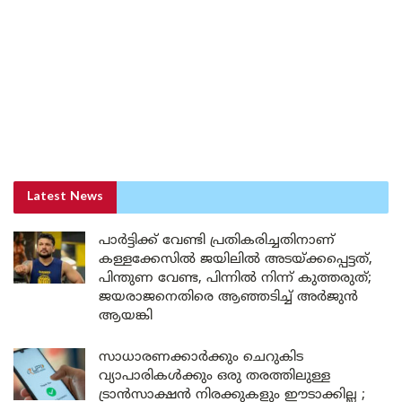
Latest News
പാർട്ടിക്ക് വേണ്ടി പ്രതികരിച്ചതിനാണ്
കള്ളക്കേസിൽ ജയിലിൽ അടയ്ക്കപ്പെട്ടത്,
പിന്തുണ വേണ്ട, പിന്നിൽ നിന്ന് കുത്തരുത്;
ജയരാജനെതിരെ ആഞ്ഞടിച്ച് അർജുൻ
ആയങ്കി
സാധാരണക്കാർക്കും ചെറുകിട
വ്യാപാരികൾക്കും ഒരു തരത്തിലുള്ള
ട്രാൻസാക്ഷൻ നിരക്കുകളും ഈടാക്കില്ല ;