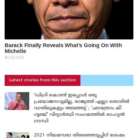
Latest stories
from this section
‘ഡിഗ്രി കൊണ്ട് ഇപ്പോൾ ഒരു
പ്രയോജനവുമില്ല, രാജ്യത്ത് എല്ലാ തൊഴിൽ
വാതിലുകളും അടഞ്ഞു’ ; ‘ഛാത്രോം കീ
ഗൂഞ്ച്’ വിദ്യാർത്ഥി സംഗമത്തിൽ രാഹുൽ
ഗാന്ധി
2021 നിയമസഭാ തിരഞ്ഞെടുപ്പിന് ശേഷം