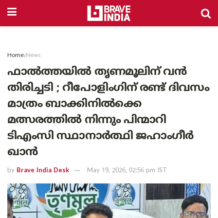
Home
News
ഫാൽത്തയിൽ തൃണമൂലിന് വൻ
തിരിച്ചടി ; റീപോളിംഗിന് രണ്ട് ദിവസം
മാത്രം ബാക്കിനിൽക്കെ
മത്സരത്തിൽ നിന്നും പിന്മാറി
ടിഎംസി സ്ഥാനാർത്ഥി ജഹാംഗീർ
ഖാൻ
by
Brave India Desk
May 19, 2026, 02:56 pm IST