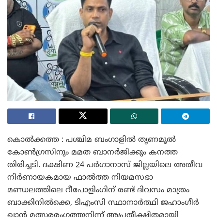
കൊൽക്കത്ത : പശ്ചിമ ബംഗാളിൽ തൃണമൂൽ
കോൺഗ്രസിനും മമത ബാനർജിക്കും കനത്ത
തിരിച്ചടി. ദക്ഷിണ 24 പർഗാനാസ് ജില്ലയിലെ അതീവ
നിർണായകമായ ഫാൽത്ത നിയമസഭാ
മണ്ഡലത്തിലെ റീപോളിംഗിന് രണ്ട് ദിവസം മാത്രം
ബാക്കിനിൽക്കെ, ടിഎംസി സ്ഥാനാർത്ഥി ജഹാംഗീർ
ഖാൻ മത്സരരംഗത്തുനിന്ന് അപ്രതീക്ഷിതമായി