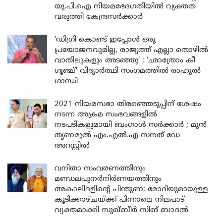
യു.പി.ഐ നിയമഭേദഗതിയിൽ വ്യക്തത
വരുത്തി കേന്ദ്രസർക്കാർ
‘ഡിഗ്രി കൊണ്ട് ഇപ്പോൾ ഒരു
പ്രയോജനവുമില്ല, രാജ്യത്ത് എല്ലാ തൊഴിൽ
വാതിലുകളും അടഞ്ഞു’ ; ‘ഛാത്രോം കീ
ഗൂഞ്ച്’ വിദ്യാർത്ഥി സംഗമത്തിൽ രാഹുൽ
ഗാന്ധി
2021 നിയമസഭാ തിരഞ്ഞെടുപ്പിന് ശേഷം
നടന്ന അക്രമ സംഭവങ്ങളിൽ
നടപടികളുമായി ബംഗാൾ സർക്കാർ ; മുൻ
തൃണമൂൽ എം.എൽ.എ സനത് ഡേ
അറസ്റ്റിൽ
വനിതാ സംവരണത്തിനും
മണ്ഡലപുനർനിർണയത്തിനും
അകാലിദളിന്റെ പിന്തുണ; മോദിയുമായുള്ള
കൂടിക്കാഴ്ചയ്ക്ക് പിന്നാലെ നിലപാട്
വ്യക്തമാക്കി സുഖ്ബീർ സിങ് ബാദൽ