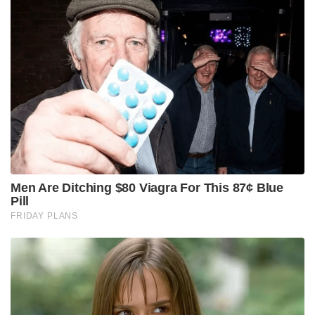
ഉത്തരവിടുകയായിരുന്നു.
Stories you may like
പാർട്ടിക്ക് വേണ്ടി പ്രതികരിച്ചതിനാണ് കള്ളക്കേസിൽ
ജയിലിൽ അടയ്ക്കപ്പെട്ടത്, പിന്തുണ വേണ്ട, പിന്നിൽ
നിന്ന് കുത്തരുത്; ജയരാജനെതിരെ ആഞ്ഞടിച്ച്
അർജുൻ ആയങ്കി
സാധാരണക്കാർക്കും ചെറുകിട വ്യാപാരികൾക്കും ഒരു
തരത്തിലുള്ള ട്രാൻസാക്ഷൻ നിരക്കുകളും ഈടാക്കില്ല
; യു.പി.ഐ നിയമഭേദഗതിയിൽ വ്യക്തത വരുത്തി
കേന്ദ്രസർക്കാർ
Tags:
west bengal
tmc
North 24 Parganas
falta re poll
jahangir khan