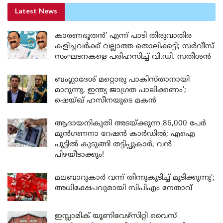
Latest News
കാരണഭൂതൻ’ എന്ന് പാടി തിരുവാതിര
കളിച്ചവർക്ക് വല്ലാത്ത തൊലിക്കട്ടി; സർവീസ്
സംഘടനകളെ പരിഹസിച്ച് വി.ഡി. സതീശൻ
ബംഗ്ലാദേശ് മറ്റൊരു പാകിസ്താനായി
മാറുന്നു, ഇന്ത്യ ജാഗ്രത പാലിക്കണം’;
ഷെയ്ഖ് ഹസീനയുടെ മകൻ
ആദായനികുതി അടയ്ക്കുന്ന 86,000 പേർ
മുൻഗണനാ റേഷൻ കാർഡിൽ; എഐ
പൂട്ടിൽ കുടുങ്ങി തട്ടിപ്പുകാർ, വൻ
പിഴയീടാക്കും!
മലബാറുകാർ വന്ന് തിന്നുകുടിച്ച് മുടിക്കുന്നു’;
അധിക്ഷേപവുമായി സിപിഎം നേതാവ്
ഇസ്ലാമിക് യൂണിവേഴ്സിറ്റി വൈസ്