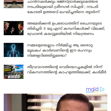
ചാൻസലർക്കും രജിസ്ട്രാർക്കുമെതിരെ
നടപടിയുമായി ശ്രീനഗർ സിഎടി ; നടപടി
കോടതി ഉത്തരവ് ലംഘിച്ചതിനെ തുടർന്ന്
അമേരിക്കൻ ഉപരോധത്തിന് ചൈനയുടെ
തിരിച്ചടി: 6 യു.എസ് കമ്പനികൾക്ക് വിലക്ക്,
ഡ്രോൺ കയറ്റുമതിയിൽ നിയന്ത്രണം
നമ്മളെയെല്ലാം നിർമ്മിച്ച ആ ഒരൊറ്റ
മൂലകം! കാർബണിന്റെ ഈ രഹസ്യം
നിങ്ങളറിഞ്ഞിട്ടുണ്ടോ?
തീവ്രവാദത്തിന്റെ വെടിയൊച്ചകളിൽ നിന്ന്
വികസനത്തിന്റെ കാഹളത്തിലേക്ക്; കശ്മീർ