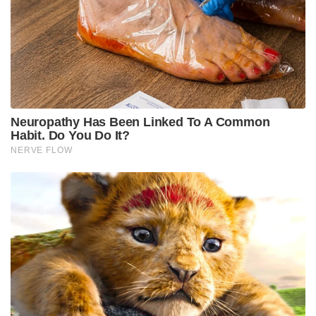
മാർക്ക് സക്കർബർഗിന്റെ നേതൃത്വത്തിലുള്ള കമ്പനി
ലക്ഷ്യമിടുന്നത്. ഇതിന്റെ ഭാഗമായി എഞ്ചിനീയറിംഗ്,
പ്രൊഡക്ട് ഡെവലപ്മെന്റ് എന്നീ വിഭാഗങ്ങളെയാണ്
ഈ പിരിച്ചുവിടൽ ഏറ്റവും കൂടുതൽ ബാധിക്കുക.
നിലവിലെ പുനഃസംഘടനയ്ക്ക് മുൻപ്
ആഗോളതലത്തിൽ ഏകദേശം 78,000
ജീവനക്കാരാണ് മെറ്റയിൽ ജോലി ചെയ്തിരുന്നത്.
ഇതിൽ എണ്ണായിരത്തോളം പേരെ പിരിച്ചുവിടുന്നതിന്
പുറമേ, കമ്പനിയിലെ അയ്യായിരത്തിലധികം
ഒഴിവുകൾ നികത്താതെ മാറ്റിവെക്കാനും
തീരുമാനിച്ചിട്ടുണ്ട്.
കൂട്ടപ്പിരിച്ചുവിടലിനൊപ്പം തന്നെ അയ്യായിരത്തോളം
ജീവനക്കാരെ ആർട്ടിഫിഷ്യൽ ഇന്റലിജൻസുമായി
ബന്ധപ്പെട്ട പുതിയ തസ്തികകളിലേക്ക് മാറ്റാനും മെറ്റ
തീരുമാനിച്ചിട്ടുണ്ട്. കുറഞ്ഞ ജീവനക്കാരെ വെച്ച്
വേഗത്തിൽ തീരുമാനങ്ങൾ എടുക്കാൻ സാധിക്കുന്ന