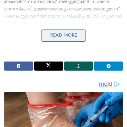
ഇമെയിൽ സന്ദേശങ്ങൾ ലഭിച്ചുതുടങ്ങി. കനത്ത
മാനസിക വിഷമത്തോടെയും ആശങ്കയോടെയുമാണ്
പലരും ഈ വാർത്തയോട് പ്രതികരിച്ചത്. സിംഗപ്പൂരിലെ
ജീവനക്കാരെയാണ് ഈ ഘട്ടത്തിൽ ആദ്യമായി
പിരിച്ചുവിടൽ ബാധിച്ചിരിക്കുന്നത്. മറ്റ് രാജ്യങ്ങളിലെ
READ MORE
ജീവനക്കാർക്കും അവരുടെ പ്രാദേശിക
സമയമനുസരിച്ച് വരും മണിക്കൂറുകളിൽ ഇമെയിൽ
ലഭിക്കുമെന്നാണ് റിപ്പോർട്ടുകൾ. പിരിച്ചുവിടൽ പ്രക്രിയ
നടക്കുന്നതിനാൽ വടക്കേ അമേരിക്കയടക്കമുള്ള
മേഖലകളിലെ ജീവനക്കാരോട് ബുധനാഴ്ച
വീട്ടിലിരുന്ന് ജോലി ചെയ്യാൻ (വർക്ക് ഫ്രം ഹോം)
കമ്പനി നിർദ്ദേശിച്ചിട്ടുണ്ട്.
ആർട്ടിഫിഷ്യൽ ഇന്റലിജൻസ് (AI) മേഖലയിലേക്ക്
കൂടുതൽ നിക്ഷേപം നടത്തുന്നതിനും കമ്പനിയുടെ
ഘടന ലളിതമാക്കുന്നതിനുമാണ് മെറ്റയുടെ ഈ
പുതിയ നീക്കം. എ ഐ സാങ്കേതികവിദ്യയിലേക്ക് ഈ
വർഷം കോടിക്കണക്കിന് ഡോളർ നിക്ഷേപിക്കാനാണ്