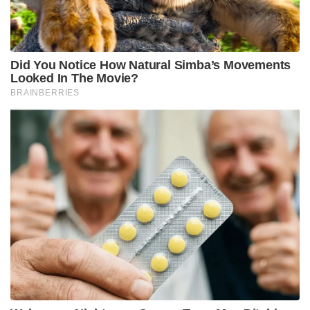
തരത്തിലേക്ക് കമ്പനിയെ മാറ്റാനാണ്
ശ്രമിക്കുന്നതെന്ന് മെറ്റയുടെ ചീഫ് പീപ്പിൾ ഓഫീസർ
ജനീൽ ഗെയ്ൽ ആഭ്യന്തര മെമ്മോയിലൂടെ
വ്യക്തമാക്കി. എന്നാൽ, ജീവനക്കാരുടെ ജോലി
നിരീക്ഷിക്കാൻ പ്രത്യേക സോഫ്റ്റ്‌വെയറുകൾ
ഇൻസ്റ്റാൾ ചെയ്തതുൾപ്പെടെയുള്ള മെറ്റയുടെ കടുത്ത
നടപടികൾക്കെതിരെ ജീവനക്കാർക്കിടയിൽ
ശക്തമായ പ്രതിഷേധവും നിലനിൽക്കുന്നുണ്ട്.
സാങ്കേതിക വിദ്യ വികസിക്കുന്നതിനൊപ്പം മനുഷ്യന്റെ
തൊഴിലവസരങ്ങൾ വൻതോതിൽ ഇല്ലാതാകുന്നു
എന്ന ആശങ്കയ്ക്ക് അടിവരയിടുന്നതാണ് മെറ്റയിൽ
നിന്നുള്ള ഈ പുതിയ വാർത്ത.
Tags:
Layoff
Meta