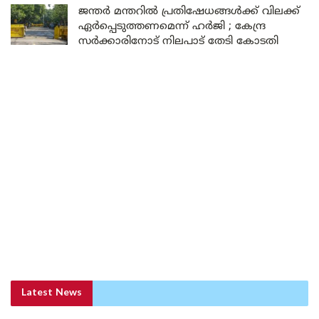
ജന്തർ മന്തറിൽ പ്രതിഷേധങ്ങൾക്ക് വിലക്ക്
ഏർപ്പെടുത്തണമെന്ന് ഹർജി ; കേന്ദ്ര
സർക്കാരിനോട് നിലപാട് തേടി കോടതി
Latest News