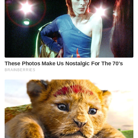
സത്യപ്രതിജ്ഞയിൽ താൻ അച്ഛന്റെ പേര് പറഞ്ഞതിൽ
എന്താണ് കുഴപ്പമെന്ന് വി.ഡി. സതീശൻ ചോദിച്ചു.
താൻ എം.എൽ.എ ആകുന്നതിന് മുൻപ് തന്നെ
മരിച്ചുപോയവരാണ് അച്ഛനും അമ്മയും.
സത്യപ്രതിജ്ഞാ ഫോമിൽ അച്ഛന്റെ പേര്
ചേർക്കാനാണ് നിർദ്ദേശമുണ്ടായിരുന്നത്.
അതുകൊണ്ട് നിറഞ്ഞ മനസ്സോടെയാണ് അച്ഛന്റെ
പേര് വേദിയിൽ ഉച്ചരിച്ചതെന്ന് അദ്ദേഹം വ്യക്തമാക്കി.
അച്ഛന്റെ പേര് പറയാൻ കഴിഞ്ഞതിൽ
അഭിമാനമുണ്ടെങ്കിലും, ഒപ്പം അമ്മയുടെ പേര് കൂടി ആ
വേദിയിൽ പറയാൻ കഴിയാത്തതിൽ തനിക്ക്
സങ്കടമുണ്ടെന്നും മുഖ്യമന്ത്രി വൈകാരികമായി
കൂട്ടിച്ചേർത്തു.
Tags:
vd satheeshan