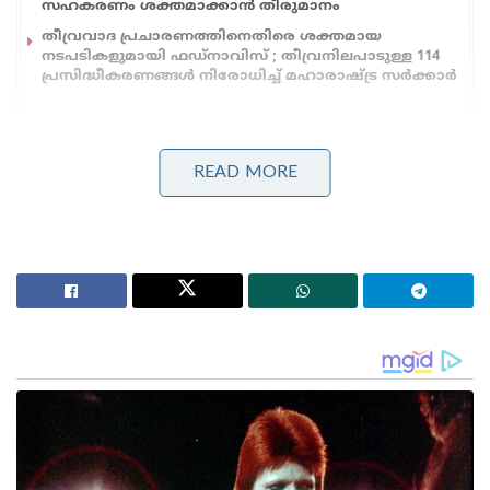
സഹകരണം ശക്തമാക്കാൻ തീരുമാനം
തീവ്രവാദ പ്രചാരണത്തിനെതിരെ ശക്തമായ
നടപടികളുമായി ഫഡ്നാവിസ് ; തീവ്രനിലപാടുള്ള 114
പ്രസിദ്ധീകരണങ്ങൾ നിരോധിച്ച് മഹാരാഷ്ട്ര സർക്കാർ
വന്ദേമാതരം ഗീതം മുഴുവനായി ആലപിക്കുമെന്ന
READ MORE
കാര്യവും തനിക്ക് അറിയില്ലായിരുന്നുവെന്ന് സതീശൻ
പറഞ്ഞു. “സാധാരണയായി ചടങ്ങിന്റെ അവസാനം
ദേശീയഗാനമാണ് ആലപിക്കാറുള്ളത്. എന്നാൽ
വന്ദേമാതരം പാടാൻ തുടങ്ങിയപ്പോൾ ഞാനും
സദസ്സിൽ എഴുന്നേറ്റു നിൽക്കുകയായിരുന്നു. ഒരു
ദേശീയ ഗീതം പാടിക്കൊണ്ടിരിക്കുമ്പോൾ അതിന്റെ
ഇടയിൽ കയറി തടസ്സപ്പെടുത്താൻ ആർക്കെങ്കിലും
കഴിയുമോ?” എന്ന് മുഖ്യമന്ത്രി ചോദിച്ചു.
സത്യപ്രതിജ്ഞാ ചടങ്ങിൽ ദൈവനാമത്തിന് പകരം
അച്ഛന്റെ പേര് ചേർത്തതിനെതിരെ ഉയർന്ന സൈബർ
ആക്രമണങ്ങൾക്കും മുഖ്യമന്ത്രി മറുപടി നൽകി.