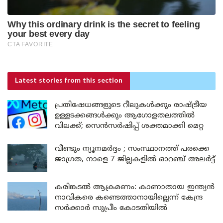
Latest stories
from this section
പ്രതിഷേധങ്ങളുടെ റീലുകൾക്കും രാഷ്ട്രീയ
ഉള്ളടക്കങ്ങൾക്കും ആഗോളതലത്തിൽ
വിലക്ക്; സെൻസർഷിപ്പ് ശക്തമാക്കി മെറ്റ
വീണ്ടും ന്യൂനമർദ്ദം ; സംസ്ഥാനത്ത് പരക്കെ
ജാഗ്രത, നാളെ 7 ജില്ലകളിൽ ഓറഞ്ച് അലർട്ട്
കരിങ്കടൽ ആക്രമണം: കാണാതായ ഇന്ത്യൻ
നാവികരെ കണ്ടെത്താനായില്ലെന്ന് കേന്ദ്ര
സർക്കാർ സുപ്രീം കോടതിയിൽ