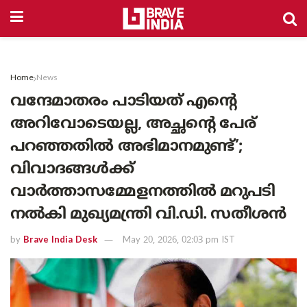
Home
News
വന്ദേമാതരം പാടിയത് എന്റെ
അറിവോടെയല്ല, അച്ഛന്റെ പേര്
പറഞ്ഞതിൽ അഭിമാനമുണ്ട്’;
വിവാദങ്ങൾക്ക്
വാർത്താസമ്മേളനത്തിൽ മറുപടി
നൽകി മുഖ്യമന്ത്രി വി.ഡി. സതീശൻ
by
Brave India Desk
May 20, 2026, 02:03 pm IST