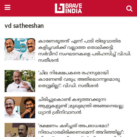
vd satheeshan
കാരണഭൂതൻ’ എന്ന് പാടി തിരുവാതിര
കളിച്ചവർക്ക് വല്ലാത്ത തൊലിക്കട്ടി;
സർവീസ് സംഘടനകളെ പരിഹസിച്ച് വി.ഡി.
സതീശൻ
‘ചില നിക്ഷേപകരെ രഹസ്യമായി
കാണേണ്ടി വരും; അതിലൊന്നുമൊരു
തെറ്റുമില്ല!’: വി.ഡി. സതീശൻ
ചിരിച്ചുകൊണ്ട് കഴുത്തറക്കുന്ന
ആളുകളുണ്ട് ;മുഖ്യമന്ത്രി അങ്ങനെയല്ല;
ധ്യാൻ ശ്രീനിവാസൻ
‘ഭക്ഷണം കഴിച്ചത് അപരാധമോ?
നിരാഹാരമിരിക്കണമെന്ന് അറിഞ്ഞില്ല!’: