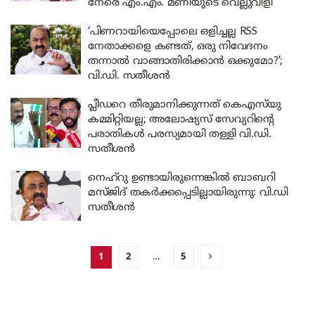
നേരെ എം.എം. മണിയുടെ വെല്ലുവിളി
‘പിണറായിയെപ്പോലെ ഒളിച്ചല്ല RSS
നേതാക്കളെ കണ്ടത്, ഒരു നിവേദനം
തന്നാൽ വാങ്ങാതിരിക്കാൻ ഒക്കുമോ?’;
വി.ഡി. സതീശൻ
പ്ലീഡറെ തീരുമാനിക്കുന്നത് കെഎസ്‌യു
കമ്മിറ്റിയല്ല; അലോഷ്യസ് സേവ്യറിന്റെ
പരാതികൾ പരസ്യമായി തള്ളി വി.ഡി.
സതീശൻ
നെഹ്‌റു ഉണ്ടായിരുന്നെങ്കിൽ ബാബറി
മസ്ജിദ് തകർക്കപ്പെടില്ലായിരുന്നു: വി.ഡി
സതീശൻ
1
2
…
5