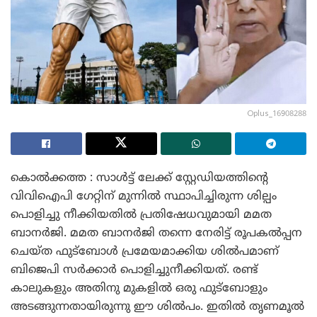
Oplus_16908288
കൊൽക്കത്ത : സാൾട്ട് ലേക്ക് സ്റ്റേഡിയത്തിന്റെ
വിവിഐപി ഗേറ്റിന് മുന്നിൽ സ്ഥാപിച്ചിരുന്ന ശില്പം
പൊളിച്ചു നീക്കിയതിൽ പ്രതിഷേധവുമായി മമത
ബാനർജി. മമത ബാനർജി തന്നെ നേരിട്ട് രൂപകൽപ്പന
ചെയ്ത ഫുട്ബോൾ പ്രമേയമാക്കിയ ശിൽപമാണ്
ബിജെപി സർക്കാർ പൊളിച്ചുനീക്കിയത്. രണ്ട്
കാലുകളും അതിനു മുകളിൽ ഒരു ഫുട്ബോളും
അടങ്ങുന്നതായിരുന്നു ഈ ശിൽപം. ഇതിൽ തൃണമൂൽ