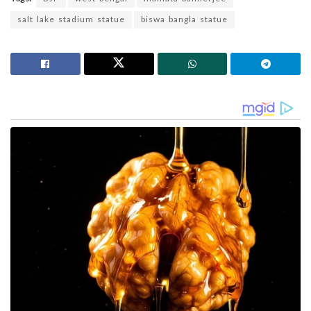
salt lake stadium statue
biswa bangla statue