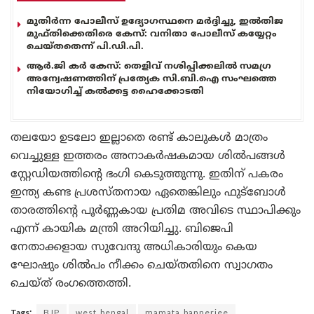
മുതിർന്ന പോലീസ് ഉദ്യോഗസ്ഥനെ മർദ്ദിച്ചു, ഇൽതിജ
മുഫ്തിക്കെതിരെ കേസ്: വനിതാ പോലീസ് കയ്യേറ്റം
ചെയ്തതെന്ന് പി.ഡി.പി.
ആർ.ജി കർ കേസ്: തെളിവ് നശിപ്പിക്കലിൽ സമഗ്ര
അന്വേഷണത്തിന് പ്രത്യേക സി.ബി.ഐ സംഘത്തെ
നിയോഗിച്ച് കൽക്കട്ട ഹൈക്കോടതി
തലയോ ഉടലോ ഇല്ലാതെ രണ്ട് കാലുകൾ മാത്രം
വെച്ചുള്ള ഇത്തരം അനാകർഷകമായ ശിൽപങ്ങൾ
സ്റ്റേഡിയത്തിന്റെ ഭംഗി കെടുത്തുന്നു. ഇതിന് പകരം
ഇന്ത്യ കണ്ട പ്രശസ്തനായ ഏതെങ്കിലും ഫുട്ബോൾ
താരത്തിന്റെ പൂർണ്ണകായ പ്രതിമ അവിടെ സ്ഥാപിക്കും
എന്ന് കായിക മന്ത്രി അറിയിച്ചു. ബിജെപി
നേതാക്കളായ സുവേന്ദു അധികാരിയും കെയ
ഘോഷും ശിൽപം നീക്കം ചെയ്തതിനെ സ്വാഗതം
ചെയ്ത് രംഗത്തെത്തി.
Tags:
BJP
west bengal
mamata bannerjee