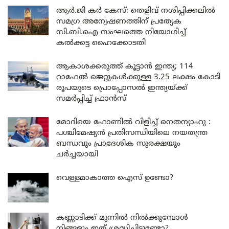
ആർ.ജി കർ കേസ്: തെളിവ് നശിപ്പിക്കലിൽ
സമഗ്ര അന്വേഷണത്തിന് പ്രത്യേക
സി.ബി.ഐ സംഘത്തെ നിയോഗിച്ച്
കൽക്കട്ട ഹൈക്കോടതി
ആകാശക്കരുത്ത് കൂട്ടാൻ ഇന്ത്യ; 114
റാഫേൽ ജെറ്റുകൾക്കുള്ള 3.25 ലക്ഷം കോടി
രൂപയുടെ പ്രൊപ്പോസൽ ഇന്ത്യയ്ക്ക്
സമർപ്പിച്ച് ഫ്രാൻസ്
മോദിയെ ഫോണിൽ വിളിച്ച് നെതന്യാഹു :
പശ്ചിമേഷ്യൻ പ്രതിസന്ധിയിലെ നയതന്ത്ര
ബന്ധവും പ്രാദേശിക സുരക്ഷയും
ചർച്ചയായി
വെള്ളമാകാത്ത ഐസ് ഉണ്ടോ?
കണ്ണാടിക്ക് മുന്നിൽ നിൽക്കുമ്പോൾ
നിങ്ങളും ഇത് ശ്രദ്ധിച്ചിട്ടുണ്ടോ?