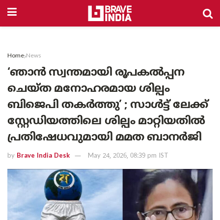
Home
News
‘ഞാൻ സ്വന്തമായി രൂപകൽപ്പന
ചെയ്ത മനോഹരമായ ശില്പം
ബിജെപി തകർത്തു’ ; സാൾട്ട് ലേക്ക്
സ്റ്റേഡിയത്തിലെ ശില്പം മാറ്റിയതിൽ
പ്രതിഷേധവുമായി മമത ബാനർജി
by
Brave India Desk
May 24, 2026, 08:39 pm IST