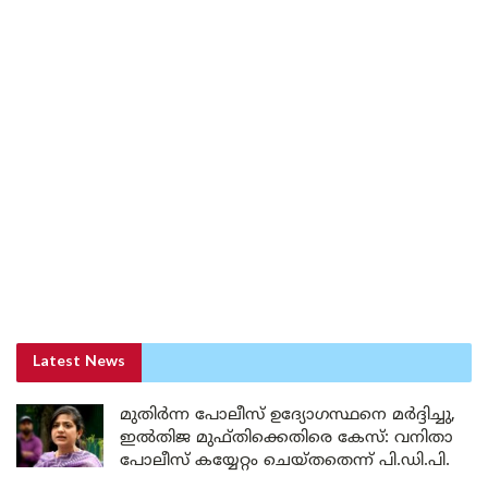
Latest News
മുതിർന്ന പോലീസ് ഉദ്യോഗസ്ഥനെ മർദ്ദിച്ചു,
ഇൽതിജ മുഫ്തിക്കെതിരെ കേസ്: വനിതാ
പോലീസ് കയ്യേറ്റം ചെയ്തതെന്ന് പി.ഡി.പി.