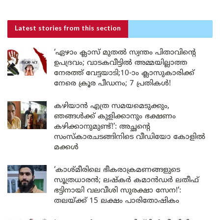
Latest stories
from this section
‘ഏഴാം ക്ലാസ് മുതൽ സ്വന്തം പിതാവിന്റെ
ഉപദ്രവം; വാടകവീട്ടിൽ അമ്മയില്ലാത്ത
നേരത്ത് വേട്ടയാടി;10-ാം ക്ലാസുകാരിക്ക്
നേരെ ക്രൂര പീഡനം; 7 പ്രതികൾ!
കഴിയാൻ എത്ര സമയമെടുക്കും,
ഞങ്ങൾക്ക് കുളിക്കാനും ഭക്ഷണം
കഴിക്കാനുമുണ്ട്!’: അച്ഛന്റെ
സംസ്കാരചടങ്ങിനിടെ വീഡിയോ കോളിൽ
മക്കൾ
‘കാശ്മീരിലെ ഭീകരാക്രമണങ്ങളുടെ
സൂത്രധാരൻ; ലഷ്കർ കമാൻഡർ ലതീഫ്
ഭട്ടിനായി വലവീശി സുരക്ഷാ സേന!’:
തലയ്ക്ക് 15 ലക്ഷം പാരിതോഷികം