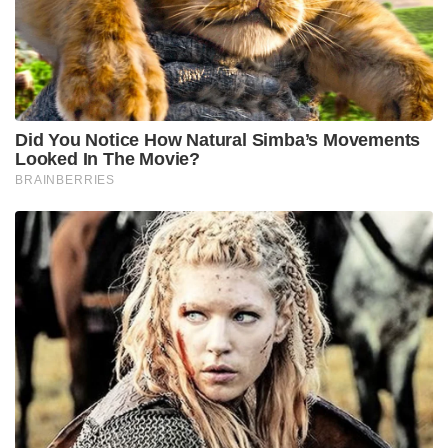
അരാജകവാദിയുമാണെന്ന്’ അദ്ദേഹം പറഞ്ഞു.
ഇന്ധനവില വർദ്ധനവിനെക്കുറിച്ച് രാഹുൽ ഗാന്ധി
നടത്തിയ പ്രസ്താവനകളെ പരാമർശിച്ചുകൊണ്ട്
ഗൗരവ് ഭാട്ടിയ പറഞ്ഞു: “രാജ്യത്ത് അരാജകത്വം
പരത്താനാണ് നിങ്ങളുടെ ഉദ്ദേശ്യമെങ്കിൽ, ഇന്ത്യയെ
കൂടുതൽ ശക്തമാക്കാനാണ് ഞങ്ങൾ ദൃഢനിശ്ചയം
എടുത്തിരിക്കുന്നത്.”
രാജ്യത്തെ ദുർബലപ്പെടുത്താനുള്ള ശ്രമമാണ്
പ്രതിപക്ഷ നേതാവിന്റെ ഭാഗത്ത് നിന്നും
ഉണ്ടാകുന്നതെന്നും ബി.ജെ.പി വക്താവ് ആരോപിച്ചു.
Tags:
rahul gandhi
Keshav Prasad Maurya