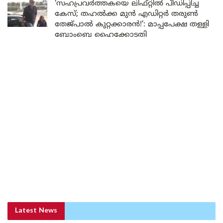
‘സഹപ്രവർത്തകയെ ലിഫ്റ്റിൽ പീഡിപ്പിച്ച
കേസ്; തഹൽക്ക മുൻ എഡിറ്റർ തരുൺ
തേജ്പാൽ കുറ്റക്കാരൻ!’: മാപ്പപേക്ഷ തള്ളി
ബോംബെ ഹൈക്കോടതി
Latest News