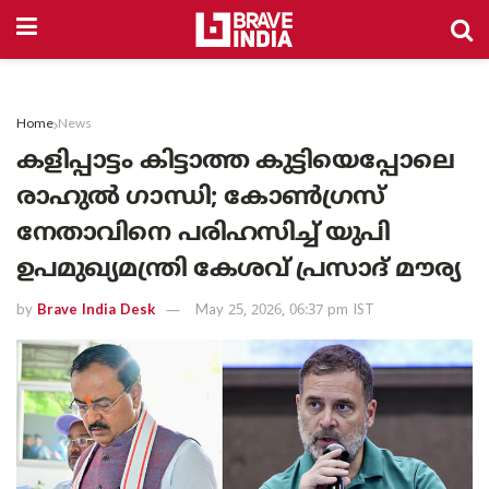
Home
News
കളിപ്പാട്ടം കിട്ടാത്ത കുട്ടിയെപ്പോലെ
രാഹുൽ ഗാന്ധി; കോൺഗ്രസ്
നേതാവിനെ പരിഹസിച്ച് യുപി
ഉപമുഖ്യമന്ത്രി കേശവ് പ്രസാദ് മൗര്യ
by
Brave India Desk
May 25, 2026, 06:37 pm IST