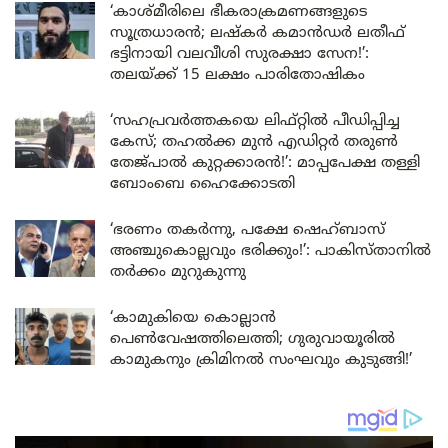
‘കാശ്മീരിലെ ഭീകരാക്രമണങ്ങളുടെ
സൂത്രധാരൻ; ലഷ്കർ കമാൻഡർ ലതീഫ്
ഭട്ടിനായി വലവീശി സുരക്ഷാ സേന!’:
തലയ്ക്ക് 15 ലക്ഷം പാരിതോഷികം
‘സഹപ്രവർത്തകയെ ലിഫ്റ്റിൽ പീഡിപ്പിച്ച
കേസ്; തഹൽക്ക മുൻ എഡിറ്റർ തരുൺ
തേജ്പാൽ കുറ്റക്കാരൻ!’: മാപ്പപേക്ഷ തള്ളി
ബോംബെ ഹൈക്കോടതി
‘ഭരണം തകർന്നു, പക്ഷേ ഷെഹ്ബാസ്
അഞ്ചുകൊല്ലവും ഭരിക്കും!’: പാകിസ്താനിൽ
തർക്കം മുറുകുന്നു
‘കാമുകിയെ കൊല്ലാൻ
പെൺവേഷത്തിലെത്തി; ഗുരുവായൂരിൽ
കാമുകനും ക്രിമിനൽ സംഘവും കുടുങ്ങി!’