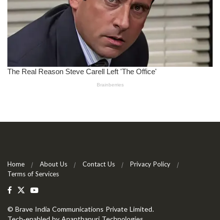
Home
About Us
Contact Us
Privacy Policy
Terms of Services
©
Brave India Communications Private Limited
.
Tech-enabled by
Ananthapuri Technologies