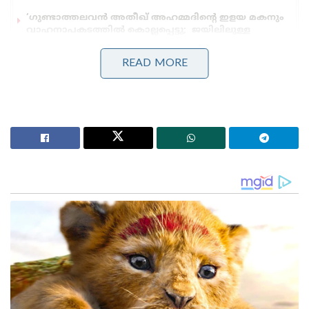
‘ഗുണ്ടാത്തലവൻ അതീഖ് അഹമ്മദിന്റെ ഇളയ മകനും
വാഹനാപകടത്തിൽ കൊല്ലപ്പെട്ടു; ജയിലിലുള്ള
സഹോദരനെ കാണാൻ പോകും വഴി ദുരന്തം
‘ആപ്പുകളുടെ തട്ടിപ്പിന് പൂട്ടിട്ട് കേന്ദ്രം!’: സെപ്റ്റോയ്ക്കും
READ MORE
ബുക്ക് മൈ ഷോയ്ക്കും ഇൻഡിഗോയ്ക്കും വൻ പിഴ!
“ജനങ്ങളുടെ പ്രതീക്ഷയുടെയും വിശ്വാസത്തിന്റെയും
പര്യായമാണ് നരേന്ദ്ര മോദി. അദ്ദേഹത്തിന് പകരം
വെയ്ക്കാൻ മറ്റൊരു നേതാവില്ല. ഇത് കോൺഗ്രസ്
മടിക്കാതെ അംഗീകരിക്കണം. കളിപ്പാട്ടം
കിട്ടാത്തപ്പോൾ അത് പൊട്ടിക്കാൻ ശ്രമിക്കുന്ന
കുട്ടിയെപ്പോലെയാണ് രാഹുൽ ഗാന്ധിയുടെ
ഇപ്പോഴത്തെ അവസ്ഥ.”
അതേസമയം, ബി.ജെ.പി ദേശീയ വക്താവ് ഗൗരവ്
ഭാട്ടിയയും രാഹുൽ ഗാന്ധിക്കെതിരെ കടുത്ത
ഭാഷയിൽ പ്രതികരിച്ചു. രാഹുൽ ഗാന്ധി ‘വിഡ്ഢിയും