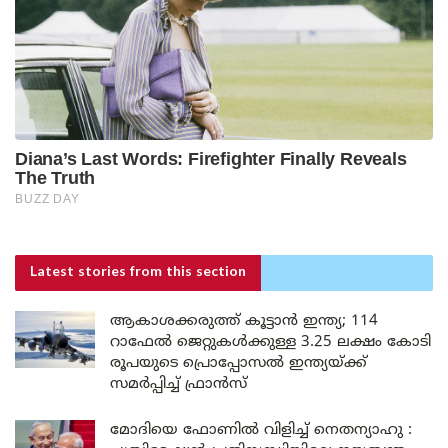
Latest stories
from this section
ആകാശക്കരുത്ത് കൂട്ടാൻ ഇന്ത്യ; 114
റാഫേൽ ജെറ്റുകൾക്കുള്ള 3.25 ലക്ഷം കോടി
രൂപയുടെ പ്രൊപ്പോസൽ ഇന്ത്യയ്ക്ക്
സമർപ്പിച്ച് ഫ്രാൻസ്
മോദിയെ ഫോണിൽ വിളിച്ച് നെതന്യാഹു :