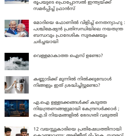
രൂപയുടെ പ്രൊപ്പോസൽ ഇന്ത്യയ്ക്ക്
സമർപ്പിച്ച് ഫ്രാൻസ്
മോദിയെ ഫോണിൽ വിളിച്ച് നെതന്യാഹു :
പശ്ചിമേഷ്യൻ പ്രതിസന്ധിയിലെ നയതന്ത്ര
ബന്ധവും പ്രാദേശിക സുരക്ഷയും
ചർച്ചയായി
വെള്ളമാകാത്ത ഐസ് ഉണ്ടോ?
കണ്ണാടിക്ക് മുന്നിൽ നിൽക്കുമ്പോൾ
നിങ്ങളും ഇത് ശ്രദ്ധിച്ചിട്ടുണ്ടോ?
എ.ഐ ഉള്ളടക്കങ്ങൾക്ക് കടുത്ത
നിയന്ത്രണങ്ങളുമായി കേന്ദ്രസർക്കാർ ;
ഐ.ടി നിയമങ്ങളിൽ ഭേദഗതി വരുത്തി
12 വയസ്സുകാരിയെ പ്രതിഷേധത്തിനായി
കൊണ്ടുവന്നു; അഭിജീത് ദിപ്കെ, സൗരവ്