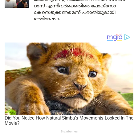
ദാസ് എന്നിവർക്കെതിരെ പോക്സോ
കേസെടുക്കണമെന്ന് പരാതിയുമായി
അഭിഭാഷക