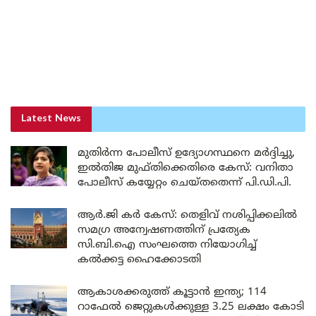
Latest News
മുതിർന്ന പോലീസ് ഉദ്യോഗസ്ഥനെ മർദ്ദിച്ചു,
ഇൽതിജ മുഫ്തിക്കെതിരെ കേസ്: വനിതാ
പോലീസ് കയ്യേറ്റം ചെയ്തതെന്ന് പി.ഡി.പി.
ആർ.ജി കർ കേസ്: തെളിവ് നശിപ്പിക്കലിൽ
സമഗ്ര അന്വേഷണത്തിന് പ്രത്യേക
സി.ബി.ഐ സംഘത്തെ നിയോഗിച്ച്
കൽക്കട്ട ഹൈക്കോടതി
ആകാശക്കരുത്ത് കൂട്ടാൻ ഇന്ത്യ; 114
റാഫേൽ ജെറ്റുകൾക്കുള്ള 3.25 ലക്ഷം കോടി