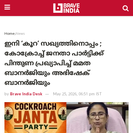
Home
News
ഇനി ‘കൂറ’ സഖ്യത്തിനൊപ്പം ;
കോക്രോച്ച് ജനതാ പാർട്ടിക്ക്
പിന്തുണ പ്രഖ്യാപിച്ച് മമത
ബാനർജിയും അഭിഷേക്
ബാനർജിയും
by
Brave India Desk
May 25, 2026, 06:51 pm IST