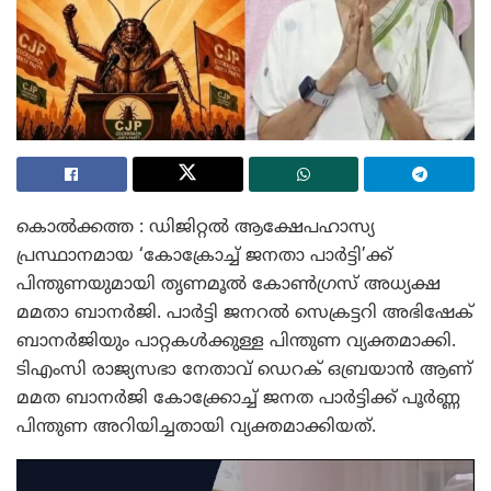
കൊൽക്കത്ത : ഡിജിറ്റൽ ആക്ഷേപഹാസ്യ
പ്രസ്ഥാനമായ ‘കോക്രോച്ച് ജനതാ പാർട്ടി’ക്ക്
പിന്തുണയുമായി തൃണമൂൽ കോൺഗ്രസ് അധ്യക്ഷ
മമതാ ബാനർജി. പാർട്ടി ജനറൽ സെക്രട്ടറി അഭിഷേക്
ബാനർജിയും പാറ്റകൾക്കുള്ള പിന്തുണ വ്യക്തമാക്കി.
ടിഎംസി രാജ്യസഭാ നേതാവ് ഡെറക് ഒബ്രയാൻ ആണ്
മമത ബാനർജി കോക്ക്രോച്ച് ജനത പാർട്ടിക്ക് പൂർണ്ണ
പിന്തുണ അറിയിച്ചതായി വ്യക്തമാക്കിയത്.