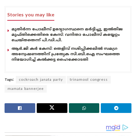
Stories you may like
മുതിർന്ന പോലീസ് ഉദ്യോഗസ്ഥനെ മർദ്ദിച്ചു, ഇൽതിജ
മുഫ്തിക്കെതിരെ കേസ്: വനിതാ പോലീസ് കയ്യേറ്റം
ചെയ്തതെന്ന് പി.ഡി.പി.
ആർ.ജി കർ കേസ്: തെളിവ് നശിപ്പിക്കലിൽ സമഗ്ര
അന്വേഷണത്തിന് പ്രത്യേക സി.ബി.ഐ സംഘത്തെ
നിയോഗിച്ച് കൽക്കട്ട ഹൈക്കോടതി
Tags:
cockroach janata party
trinamool congress
mamata bannerjee