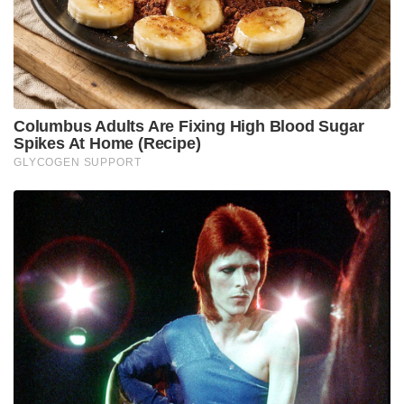
വിജയനെതിരെ എൻഫോഴ്സ്മെന്റ് ഡയറക്ടറേറ്റ്
ശക്തമായ നടപടിയിലേക്ക് കടക്കുകയാണ്.
സംസ്ഥാനവ്യാപകമായി നടത്തിയ വൻ
റെയ്ഡുകൾക്ക് പിന്നാലെ വീണ വിജയന്റെ ബാങ്ക്
അക്കൗണ്ടുകൾ ഇ.ഡി മരവിപ്പിച്ചു. കേരളത്തിലും
ബംഗളൂരുവിലും ഉള്ള അക്കൗണ്ടുകളാണ് മരവിപ്പിച്ചത്.
12 അക്കൗണ്ടുകളിലായി 8.36 കോടി രൂപയാണ്
ഉണ്ടായിരുന്നത്.
ഇ.ഡി പരിശോധനയിൽ പിണറായി വിജയന്റെ വീട്ടിൽ
നിന്നും വീണയുടെ പേരിലുള്ള സ്ഥിരനിക്ഷേപങ്ങളുടെ
ഉൾപ്പെടെ രേഖകൾ പിടിച്ചെടുത്തിരുന്നു. റെയ്ഡിനിടെ
തിരുവനന്തപുരത്തെ വീട്ടിൽ നിന്ന് കണ്ടെടുത്ത ബാങ്ക്
നിക്ഷേപങ്ങളുടെ രേഖകൾ വിശദമായി പരിശോധിച്ച
ശേഷമാണ് ഇ.ഡി ഈ നടപടിയിലേക്ക് കടന്നത്.
കണ്ണൂരിലെ പിണറായി വിജയന്റെ വീട്, കോഴിക്കോട്ടെ
മന്ത്രി മുഹമ്മദ് റിയാസിന്റെ മാതാപിതാക്കളുടെ വീട്,
സി.എം.ആർ.എൽ ഓഫീസുകൾ, എക്സാലോജിക്