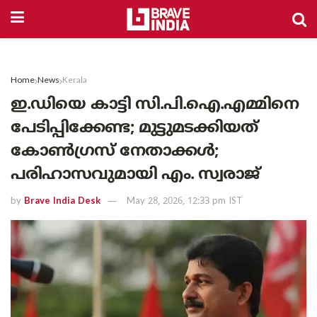
Home
News
Kerala
ഇ.ഡിയെ കാട്ടി സി.പി.ഐ.എമ്മിനെ
പേടിപ്പിക്കേണ്ട; മുട്ടുമടക്കിയത്
കോൺഗ്രസ് നേതാക്കൾ;
പരിഹാസവുമായി എം. സ്വരാജ്
by
Brave India Desk
May 28, 2026, 12:33 pm IST