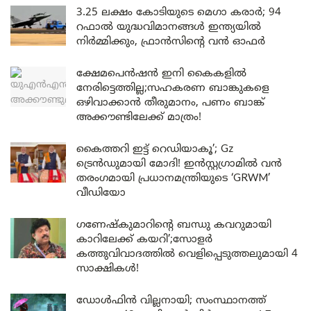
3.25 ലക്ഷം കോടിയുടെ മെഗാ കരാർ; 94
റഫാൽ യുദ്ധവിമാനങ്ങൾ ഇന്ത്യയിൽ
നിർമ്മിക്കും, ഫ്രാൻസിന്റെ വൻ ഓഫർ
ക്ഷേമപെൻഷൻ ഇനി കൈകളിൽ
നേരിട്ടെത്തില്ല;സഹകരണ ബാങ്കുകളെ
ഒഴിവാക്കാൻ തീരുമാനം, പണം ബാങ്ക്
അക്കൗണ്ടിലേക്ക് മാത്രം!
കൈത്തറി ഇട്ട് റെഡിയാകൂ’; Gz
ട്രെൻഡുമായി മോദി! ഇൻസ്റ്റഗ്രാമിൽ വൻ
തരംഗമായി പ്രധാനമന്ത്രിയുടെ ‘GRWM’
വീഡിയോ
ഗണേഷ്കുമാറിന്റെ ബന്ധു കവറുമായി
കാറിലേക്ക് കയറി’;സോളർ
കത്തുവിവാദത്തിൽ വെളിപ്പെടുത്തലുമായി 4
സാക്ഷികൾ!
ഡോൾഫിൻ വില്ലനായി; സംസ്ഥാനത്ത്