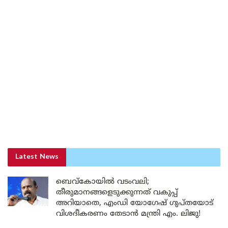
Latest News
ബെവ്കോയിൽ വടംവലി;
തീരുമാനങ്ങളെടുക്കുന്നത് വകുപ്പ്
അറിയാതെ, എംഡി യോഗേഷ് ഗുപ്തയോട്
വിശദീകരണം തേടാൻ മന്ത്രി എം. ലിജു!