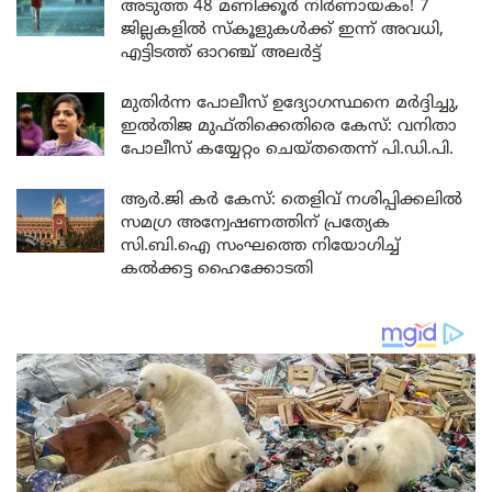
അടുത്ത 48 മണിക്കൂർ നിർണായകം! 7
ജില്ലകളിൽ സ്കൂളുകൾക്ക് ഇന്ന് അവധി,
എട്ടിടത്ത് ഓറഞ്ച് അലർട്ട്
മുതിർന്ന പോലീസ് ഉദ്യോഗസ്ഥനെ മർദ്ദിച്ചു,
ഇൽതിജ മുഫ്തിക്കെതിരെ കേസ്: വനിതാ
പോലീസ് കയ്യേറ്റം ചെയ്തതെന്ന് പി.ഡി.പി.
ആർ.ജി കർ കേസ്: തെളിവ് നശിപ്പിക്കലിൽ
സമഗ്ര അന്വേഷണത്തിന് പ്രത്യേക
സി.ബി.ഐ സംഘത്തെ നിയോഗിച്ച്
കൽക്കട്ട ഹൈക്കോടതി