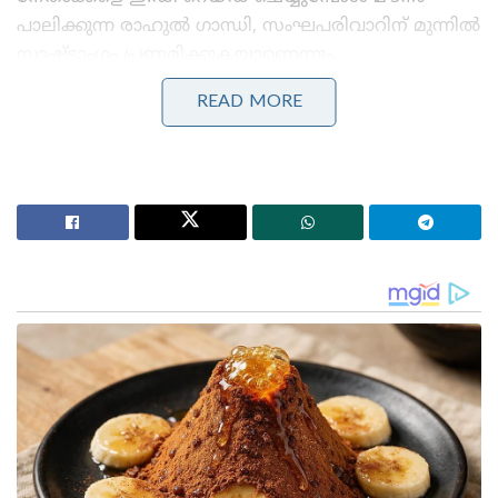
പാലിക്കുന്ന രാഹുൽ ഗാന്ധി, സംഘപരിവാറിന് മുന്നിൽ
സാഷ്ടാംഗം പ്രണമിക്കുകയാണെന്നും,
അതിനുശേഷമാണ് കേസുകൾ
READ MORE
മന്ദഗതിയിലായതെന്നും അദ്ദേഹം ആരോപിച്ചു.
Stories you may like
ബെവ്കോയിൽ വടംവലി; തീരുമാനങ്ങളെടുക്കുന്നത്
വകുപ്പ് അറിയാതെ, എംഡി യോഗേഷ് ഗുപ്തയോട്
വിശദീകരണം തേടാൻ മന്ത്രി എം. ലിജു!
3.25 ലക്ഷം കോടിയുടെ മെഗാ കരാർ; 94 റഫാൽ
യുദ്ധവിമാനങ്ങൾ ഇന്ത്യയിൽ നിർമ്മിക്കും,
ഫ്രാൻസിന്റെ വൻ ഓഫർ
അതേസമയം സി.എം.ആർ.എൽ – എക്സാലോജിക്
സാമ്പത്തിക ഇടപാടുമായി ബന്ധപ്പെട്ട് മുൻ കേരള
മുഖ്യമന്ത്രി പിണറായി വിജയന്റെ മകൾ വീണ