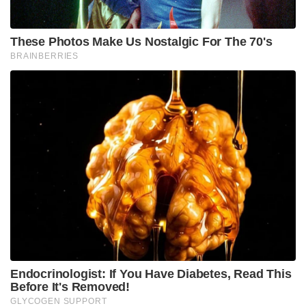
കമ്പനിയുമായി ബന്ധപ്പെട്ട ബംഗളൂരുവിലെ
കേന്ദ്രങ്ങൾ എന്നിവിടങ്ങളിലാണ് ഇന്ന് ഇ.ഡി സംഘം
പരിശോധന നടത്തിയത്.
Tags:
ldf
m.swaraj