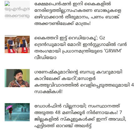
ക്ഷേമപെൻഷൻ ഇനി കൈകളിൽ
നേരിട്ടെത്തില്ല;സഹകരണ ബാങ്കുകളെ
ഒഴിവാക്കാൻ തീരുമാനം, പണം ബാങ്ക്
അക്കൗണ്ടിലേക്ക് മാത്രം!
കൈത്തറി ഇട്ട് റെഡിയാകൂ’; Gz
ട്രെൻഡുമായി മോദി! ഇൻസ്റ്റഗ്രാമിൽ വൻ
തരംഗമായി പ്രധാനമന്ത്രിയുടെ ‘GRWM’
വീഡിയോ
ഗണേഷ്കുമാറിന്റെ ബന്ധു കവറുമായി
കാറിലേക്ക് കയറി’;സോളർ
കത്തുവിവാദത്തിൽ വെളിപ്പെടുത്തലുമായി 4
സാക്ഷികൾ!
ഡോൾഫിൻ വില്ലനായി; സംസ്ഥാനത്ത്
അടുത്ത 48 മണിക്കൂർ നിർണായകം! 7
ജില്ലകളിൽ സ്കൂളുകൾക്ക് ഇന്ന് അവധി,
എട്ടിടത്ത് ഓറഞ്ച് അലർട്ട്