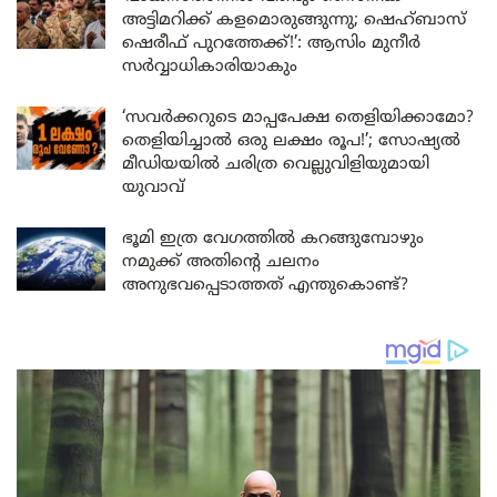
അട്ടിമറിക്ക് കളമൊരുങ്ങുന്നു; ഷെഹ്ബാസ്
ഷെരീഫ് പുറത്തേക്ക്!’: ആസിം മുനീർ
സർവ്വാധികാരിയാകും
‘സവർക്കറുടെ മാപ്പപേക്ഷ തെളിയിക്കാമോ?
തെളിയിച്ചാൽ ഒരു ലക്ഷം രൂപ!’; സോഷ്യൽ
മീഡിയയിൽ ചരിത്ര വെല്ലുവിളിയുമായി
യുവാവ്
ഭൂമി ഇത്ര വേഗത്തിൽ കറങ്ങുമ്പോഴും
നമുക്ക് അതിന്റെ ചലനം
അനുഭവപ്പെടാത്തത് എന്തുകൊണ്ട്?