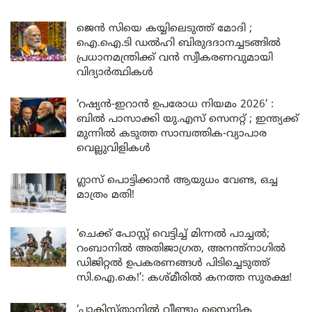
ജെൻ സിയെ കയ്യിലെടുത്ത് മോദി ;
ഐ.ഐ.ടി ഡൽഹി ബിരുദദാനച്ചടങ്ങിൽ
പ്രധാനമന്ത്രിക്ക് വൻ സ്വീകരണവുമായി
വിദ്യാർത്ഥികൾ
‘റഷ്യൻ-ഇറാൻ ഉപരോധ നിയമം 2026’ :
ബിൽ പാസാക്കി യു.എസ് സെനറ്റ് ; ഇന്ത്യക്ക്
മുന്നിൽ കടുത്ത സാമ്പത്തിക-വ്യാപാര
വെല്ലുവിളികൾ
ഗ്ലാസ് പൊട്ടിക്കാൻ ആയുധം വേണ്ട, ഒച്ച
മാത്രം മതി!
‘ചെക്ക് പോസ്റ്റ് വെട്ടിച്ച് മിന്നൽ പാച്ചൽ;
റംബാനിൽ അതിജാഗ്രത, അനന്ത്നാഗിൽ
ഡിജിറ്റൽ ഉപകരണങ്ങൾ പിടിച്ചെടുത്ത്
സി.ഐ.കെ!’: കശ്മീരിൽ കനത്ത സുരക്ഷ!
‘പാകിസ്താനിൽ വീണ്ടും സൈനിക