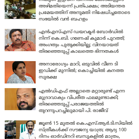
അഴിമതിയെന്ന് പ്രതിപക്ഷം; അടിയന്തര
പ്രമേയത്തിന് അനുമതി നിഷേധിച്ചതോടെ
സഭയിൽ വൻ ബഹളം
എൻഎസ്എസ് ഡയറക്ടർ ബോർഡിൽ
നിന്ന് കെ.ബി. ഗണേഷ് കുമാർ പുറത്ത്;
അംഗത്വം പുതുക്കിയില്ല; വിനയായത്
തിരഞ്ഞെടുപ്പ് കാലത്തെ ഭിന്നതകൾ
അനാരോഗ്യം മാറി, ഒടുവിൽ വീണ ടി
ഇഡിക്ക് മുന്നിൽ; കൊച്ചിയിൽ കനത്ത
സുരക്ഷ
എൽഡിഎഫ് അല്ലാതെ മറ്റാരുണ്ട് എന്ന
മുദ്രാവാക്യം വിപരീത ഫലമുണ്ടാക്കി;
തിരഞ്ഞെടുപ്പ് പരാജയത്തിൽ
തുറന്നുപറച്ചിലുമായി പി. രാജീവ്
ജൂൺ 15 മുതൽ കെ.എസ്.ആർ.ടി.സിയിൽ
സ്ത്രീകൾക്ക് സൗജന്യ യാത്ര; ആദ്യ 100
ദിനം ഓർഡിനറി ബസുകളിൽ മാത്രം,