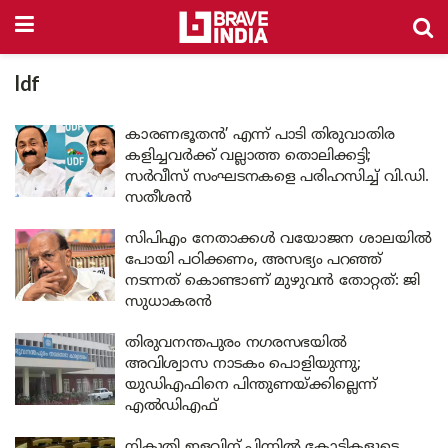
ldf
കാരണഭൂതൻ’ എന്ന് പാടി തിരുവാതിര
കളിച്ചവർക്ക് വല്ലാത്ത തൊലിക്കട്ടി;
സർവീസ് സംഘടനകളെ പരിഹസിച്ച് വി.ഡി.
സതീശൻ
സിപിഎം നേതാക്കൾ വയോജന ശാലയിൽ
പോയി പഠിക്കണം, അസഭ്യം പറഞ്ഞ്
നടന്നത് കൊണ്ടാണ് മുഴുവൻ തോറ്റത്: ജി
സുധാകരൻ
തിരുവനന്തപുരം നഗരസഭയിൽ
അവിശ്വാസ നാടകം പൊളിയുന്നു;
യുഡിഎഫിനെ പിന്തുണയ്ക്കില്ലെന്ന്
എൽഡിഎഫ്
നികുതി ഇളവിന് പിന്നിൽ കോടികളുടെ