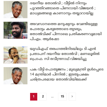
ദയനീയ തോൽവി ; വീട്ടിൽ നിന്നും
പുറത്തിറങ്ങാതെ പിണറായി വിജയൻ ;
മാധ്യമങ്ങളെ കാണാനും തയ്യാറായില്ല
അവസാനത്തെ മനുഷ്യനും വേണ്ടിയുള്ള
പോരാട്ടം കരുത്തോടെ തുടരും,
തോൽവിക്ക് പിന്നാലെ പ്രതികരണവുമായി
പി.എം. ആർഷോ
യുഡിഎഫ് തരംഗത്തിനിടയിലും ടി എൻ
പ്രതാപന് ദയനീയ തോൽവി ; മണലൂരിൽ
പ്രൊഫ. സി രവീന്ദ്രനാഥ് വിജയിച്ചു
പക വീട്ടി പൊതുജനം ; മുഖ്യമന്ത്രി ഉൾപ്പെടെ
14 മന്ത്രിമാർ പിന്നിൽ ; ഇടതുപക്ഷം
ചരിത്രപരമായ തോൽവിയിലേക്ക്
1
2
…
15