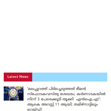
Latest News
‘മലപ്പുറത്ത് പിടിച്ചെടുത്തത് ഭീമൻ
സ്ഫോടകവസ്തു ശേഖരം; കർണാടകയിൽ
നിന്ന് 3 പേരെക്കൂടി തൂക്കി എൻഐ.എ!’:
ആകെ അറസ്റ്റ് 11 ആയി; തമിഴ്‌നാട്ടിലും
റെയ്ഡ്!