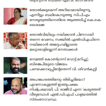
ആഹ്വാനം ചെയ്ത് എം.വി. ഗോവിന്ദൻ
തോൽക്കുമെന്ന് അറിയാമായിരുന്നു,
എന്നിട്ടും ബലികൊടുത്തു; സി.പി.എം
നേതൃത്വത്തിനെതിരെ ആഞ്ഞടിച്ച് കെ.കെ.
ശൈലജ
തോൽവിയിലും നയിക്കാൻ പിണറായി
തന്നെ വേണം; സഭയിൽ എൽഡിഎഫിനെ
നയിക്കാൻ അദ്ദേഹമില്ലാതെ
മറ്റൊരാളില്ലെന്ന് നേതാക്കൾ
നേമത്ത് കോൺഗ്രസ് വോട്ട് മറിച്ചു’;
ബിജെപിയുടെ വിജയം
പണക്കൊഴുപ്പിന്റേതെന്ന് വി. ശിവൻകുട്ടി
അഹങ്കാരത്തിനേറ്റ തിരിച്ചടിയോ?
എറണാകുളത്ത് ഇടതുപക്ഷം
നിഷ്പ്രഭമായി; പി. രാജീവ് എന്ന ‘കരുത്തൻ’
വീഴുമ്പോൾ എൽ.ഡി.എഫ് പാളയത്തിൽ
സ്തംഭനാവസ്ഥ