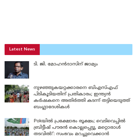
Latest News
ടി. ജി. മോഹൻദാസിന് ജാമ്യം
നുഴഞ്ഞുകയറ്റക്കാരനെ ബിഎസ്എഫ്
പിടികൂടിയതിന് പ്രതികാരം; ഇന്ത്യൻ
കർഷകനെ അതിർത്തി കടന്ന് തട്ടിയെടുത്ത്
ബംഗ്ലാദേശികൾ
Pokയിൽ പ്രക്ഷോഭം രൂക്ഷം; വെടിവെപ്പിൽ
ബ്രിട്ടീഷ് പൗരൻ കൊല്ലപ്പെട്ടു, മറ്റൊരാൾ
തടവിൽ!’: സംഭവം മറച്ചുവെക്കാൻ