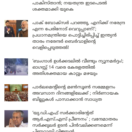
പാകിസ്താൻ; നയതന്ത്ര ഇടപെടൽ
ശക്തമാക്കി യുകെ
പാക് ബോക്സർ പറഞ്ഞു, എനിക്ക് നരേന്ദ്ര
എന്ന പേരിനോട് വെറുപ്പാണ്!’;
പ്രധാനമന്ത്രിയെ പൊട്ടിച്ചിരിപ്പിച്ച് ഇന്ത്യൻ
താരം നരേന്ദർ ബെർവാളിന്റെ
വെളിപ്പെടുത്തൽ!
‘ബംഗാൾ ഉൾക്കടലിൽ വീണ്ടും ന്യൂനമർദ്ദം!;
ഓഗസ്റ്റ് 14 വരെ കേരളത്തിൽ
അതിശക്തമായ കാറ്റും മഴയും
പാർലമെന്റിന്റെ മൺസൂൺ സമ്മേളനം
അവസാന ദിനങ്ങളിലേക്ക് ; നിർണായക
ബില്ലുകൾ പാസാക്കാൻ സാധ്യത
‘യു.ഡി.എഫ് സർക്കാരിന്റേത്
ആർ.എസ്.എസ് പ്രീണനം’ ; വന്ദേമാതരം
സർക്കുലർ ഉടൻ പിൻവലിക്കണമെന്ന്
പിണറായി വിജയൻ