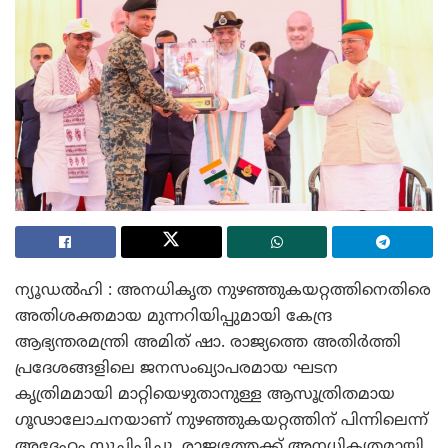
ന്യൂഡൽഹി : അനധികൃത നുഴഞ്ഞുകയറ്റത്തിനെതിരെ
അതിശക്തമായ മുന്നറിയിപ്പുമായി കേന്ദ്ര
ആഭ്യന്തരമന്ത്രി അമിത് ഷാ. രാജ്യത്തെ അതിർത്തി
പ്രദേശങ്ങളിലെ ജനസംഖ്യാപരമായ ഘടന
കൃത്രിമമായി മാറ്റിയെഴുതാനുള്ള ആസൂത്രിതമായ
ഗൂഢാലോചനയാണ് നുഴഞ്ഞുകയറ്റത്തിന് പിന്നിലെന്ന്
അദ്ദേഹം സൂചിപ്പിച്ചു. രാജ്യത്തേക്ക് അനധികൃതമായി