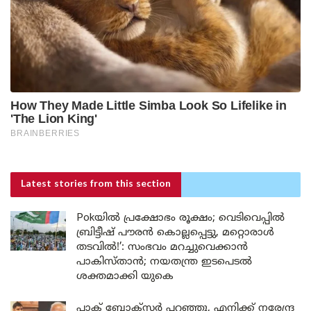
Latest stories
from this section
Pokയിൽ പ്രക്ഷോഭം രൂക്ഷം; വെടിവെപ്പിൽ
ബ്രിട്ടീഷ് പൗരൻ കൊല്ലപ്പെട്ടു, മറ്റൊരാൾ
തടവിൽ!’: സംഭവം മറച്ചുവെക്കാൻ
പാകിസ്താൻ; നയതന്ത്ര ഇടപെടൽ
ശക്തമാക്കി യുകെ
പാക് ബോക്സർ പറഞ്ഞു, എനിക്ക് നരേന്ദ്ര