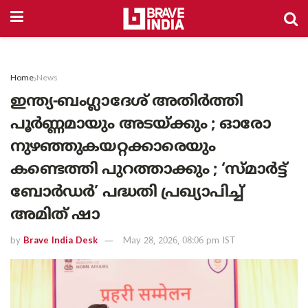
Home
News
ഇന്ത്യ-ബംഗ്ലാദേശ് അതിർത്തി
പൂർണ്ണമായും അടയ്ക്കും ; ഓരോ
നുഴഞ്ഞുകയറ്റക്കാരെയും
കണ്ടെത്തി പുറത്താക്കും ; ‘സ്മാർട്ട്
ബോർഡർ’ പദ്ധതി പ്രഖ്യാപിച്ച്
അമിത് ഷാ
by
Brave India Desk
May 28, 2026, 08:06 pm IST