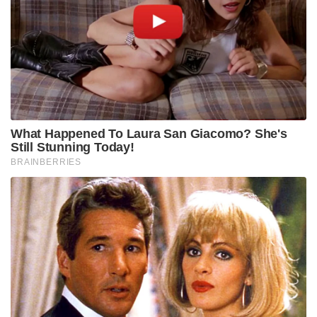
വ്യതിയാനങ്ങൾ നിരീക്ഷിക്കാനും തദ്ദേശീയരുടെ
സുരക്ഷ ഉറപ്പാക്കാനുമായി പ്രധാനമന്ത്രി നരേന്ദ്ര മോദി
പ്രഖ്യാപിച്ച ഉന്നതാധികാര ‘ഡെമോഗ്രഫി മിഷൻ’ ഉടൻ
തന്നെ പ്രവർത്തനം ആരംഭിക്കുമെന്ന് അമിത് ഷാ
അറിയിച്ചു.
Tags:
bsf
Amit Shah
India-Bangladesh border
smart border