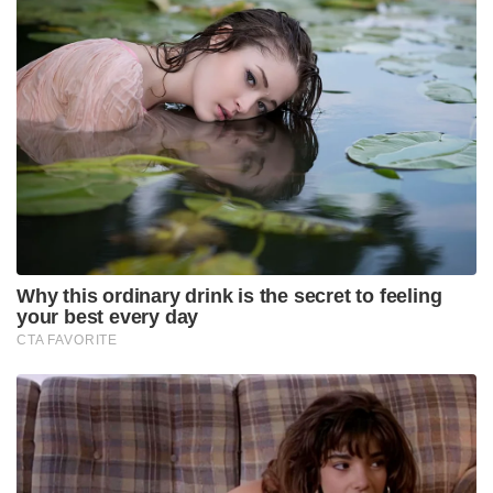
ടി. ജി. മോഹൻദാസിന് ജാമ്യം
നുഴഞ്ഞുകയറ്റക്കാരനെ ബിഎസ്എഫ് പിടികൂടിയതിന്
പ്രതികാരം; ഇന്ത്യൻ കർഷകനെ അതിർത്തി കടന്ന്
തട്ടിയെടുത്ത് ബംഗ്ലാദേശികൾ
ബംഗ്ലാദേശുമായും പാകിസ്താനുമായുമുള്ള
ഇന്ത്യയുടെ 6,000 കിലോമീറ്ററിലധികം വരുന്ന
അന്താരാഷ്ട്ര അതിർത്തി പൂർണ്ണമായും
ഭേദിക്കാനാകാത്തതാക്കി മാറ്റുകയാണ് സ്മാർട്ട്
ബോർഡർ ആശയത്തിലൂടെ ലക്ഷ്യമിടുന്നത്.
ഇതിനായി അതിർത്തികളിൽ മനുഷ്യ
നിരീക്ഷണത്തിന് പുറമെ ഡ്രോൺ റഡാറുകൾ,
ലേസർ അധിഷ്ഠിത സാങ്കേതികവിദ്യകൾ,
അത്യാധുനിക തെർമൽ ക്യാമറകൾ എന്നിവ
സ്ഥാപിക്കും.
അതിർത്തി മേഖലകളിലെ ജനസംഖ്യാ