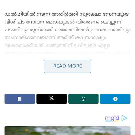
ഡൽഹിയിൽ നടന്ന അതിർത്തി സുരക്ഷാ സേനയുടെ
വിശിഷ്ട സേവന മെഡലുകൾ വിതരണം ചെയ്യുന്ന
ചടങ്ങിലും രുസ്തംജി മെമ്മോറിയൽ പ്രഭാഷണത്തിലും
സംസാരിക്കവെയാണ് അമിത് ഷാ ഇക്കാര്യം
വ്യക്തമാക്കിയത്. രാജ്യത്ത് നിലവിലുള്ള എല്ലാ
അനധികൃത നുഴഞ്ഞുകയറ്റക്കാരെയും നിയമപരമായി
കണ്ടെത്തി നാടുകടത്തും. സ്വയം മടങ്ങാൻ
READ MORE
തയ്യാറാകുന്നവർക്കെതിരെ കടുത്ത നിയമനടപടികൾ
ഉണ്ടാകില്ലെന്നും അദ്ദേഹം അറിയിച്ചു. പാകിസ്താൻ,
ബംഗ്ലാദേശ് അതിർത്തികൾ പൂർണ്ണമായും
സുരക്ഷിതമാക്കാൻ ഒരു വർഷത്തിനകം
അത്യാധുനിക സാങ്കേതികവിദ്യ കോർത്തിണക്കിയുള്ള
‘സ്മാർട്ട് ബോർഡർ’ പദ്ധതി ഉടൻ നടപ്പിലാക്കുമെന്നും
കേന്ദ്ര ആഭ്യന്തരമന്ത്രി പ്രഖ്യാപിച്ചു.
Stories you may like