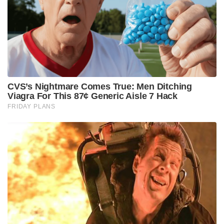
പൂർണ്ണമായും പുനഃസ്ഥാപിക്കുന്നതിന്റെ വ്യക്തമായ
സൂചന നൽകി. ജി7 ഉച്ചകോടിക്കിടെ നടന്ന
കൂടിക്കാഴ്ചയാണ് ഇരുരാജ്യങ്ങളും തമ്മിലുള്ള
ബന്ധത്തിൽ വലിയ മാറ്റത്തിന് തുടക്കമിട്ടത്.
ഇരുരാജ്യങ്ങളും നിയമവാഴ്ചയിൽ വിശ്വസിക്കുന്ന
ഊർജ്ജസ്വലമായ ജനാധിപത്യ രാജ്യങ്ങളാണെന്ന്
പിയൂഷ് ഗോയൽ ചൂണ്ടിക്കാട്ടി.
Tags:
Narendra Modi
pm modi
Mark Carney
CANADA VISIT