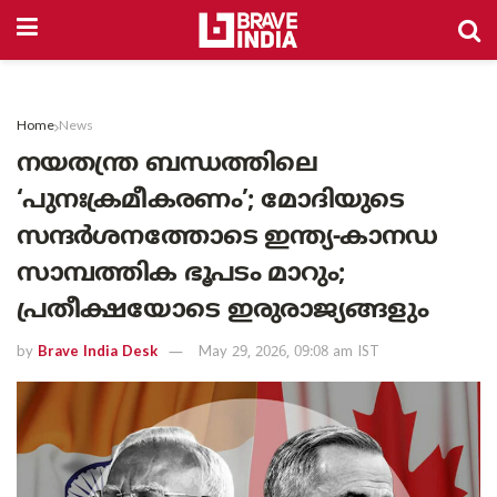
Home
News
നയതന്ത്ര ബന്ധത്തിലെ
‘പുനഃക്രമീകരണം’; മോദിയുടെ
സന്ദർശനത്തോടെ ഇന്ത്യ-കാനഡ
സാമ്പത്തിക ഭൂപടം മാറും;
പ്രതീക്ഷയോടെ ഇരുരാജ്യങ്ങളും
by
Brave India Desk
May 29, 2026, 09:08 am IST