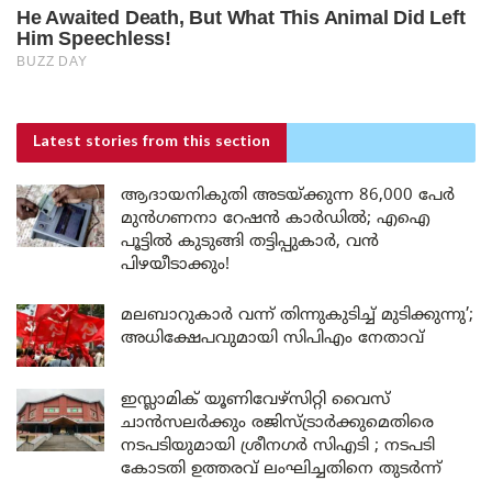
Latest stories
from this section
ആദായനികുതി അടയ്ക്കുന്ന 86,000 പേർ
മുൻഗണനാ റേഷൻ കാർഡിൽ; എഐ
പൂട്ടിൽ കുടുങ്ങി തട്ടിപ്പുകാർ, വൻ
പിഴയീടാക്കും!
മലബാറുകാർ വന്ന് തിന്നുകുടിച്ച് മുടിക്കുന്നു’;
അധിക്ഷേപവുമായി സിപിഎം നേതാവ്
ഇസ്ലാമിക് യൂണിവേഴ്സിറ്റി വൈസ്
ചാൻസലർക്കും രജിസ്ട്രാർക്കുമെതിരെ
നടപടിയുമായി ശ്രീനഗർ സിഎടി ; നടപടി
കോടതി ഉത്തരവ് ലംഘിച്ചതിനെ തുടർന്ന്