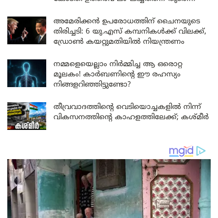
അമേരിക്കൻ ഉപരോധത്തിന് ചൈനയുടെ
തിരിച്ചടി: 6 യു.എസ് കമ്പനികൾക്ക് വിലക്ക്,
ഡ്രോൺ കയറ്റുമതിയിൽ നിയന്ത്രണം
നമ്മളെയെല്ലാം നിർമ്മിച്ച ആ ഒരൊറ്റ
മൂലകം! കാർബണിന്റെ ഈ രഹസ്യം
നിങ്ങളറിഞ്ഞിട്ടുണ്ടോ?
തീവ്രവാദത്തിന്റെ വെടിയൊച്ചകളിൽ നിന്ന്
വികസനത്തിന്റെ കാഹളത്തിലേക്ക്; കശ്മീർ