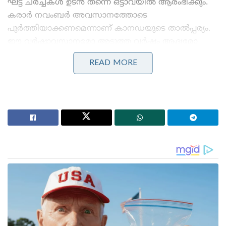
ഘട്ട ചർച്ചകൾ ഉടൻ തന്നെ ഒട്ടാവയിൽ ആരംഭിക്കും.
കരാർ നവംബർ അവസാനത്തോടെ
പൂർത്തിയാക്കണമെന്നാണ് കാനഡയുടെ താൽപ്പര്യം.
ഈ വർഷാവസാനമോ അടുത്ത വർഷം ആദ്യമോ
പ്രധാനമന്ത്രി നരേന്ദ്ര മോദി കാനഡ സന്ദർശിച്ചേക്കും.
READ MORE
2015-ന് ശേഷം മോദിയുടെ ആദ്യ സ്വതന്ത്ര ഉഭയകക്ഷി
സന്ദർശനമായിരിക്കും ഇത്
Stories you may like
കാരണഭൂതൻ’ എന്ന് പാടി തിരുവാതിര കളിച്ചവർക്ക്
വല്ലാത്ത തൊലിക്കട്ടി; സർവീസ് സംഘടനകളെ
പരിഹസിച്ച് വി.ഡി. സതീശൻ
ബംഗ്ലാദേശ് മറ്റൊരു പാകിസ്താനായി മാറുന്നു, ഇന്ത്യ
ജാഗ്രത പാലിക്കണം’; ഷെയ്ഖ് ഹസീനയുടെ മകൻ
കേന്ദ്ര വാണിജ്യമന്ത്രി പിയൂഷ് ഗോയലിന്റെ കാനഡ
സന്ദർശനം ഇരുരാജ്യങ്ങളും തമ്മിലുള്ള ബന്ധം