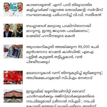
കാരണഭൂതൻ’ എന്ന് പാടി തിരുവാതിര
കളിച്ചവർക്ക് വല്ലാത്ത തൊലിക്കട്ടി; സർവീസ്
സംഘടനകളെ പരിഹസിച്ച് വി.ഡി. സതീശൻ
ബംഗ്ലാദേശ് മറ്റൊരു പാകിസ്താനായി
മാറുന്നു, ഇന്ത്യ ജാഗ്രത പാലിക്കണം’;
ഷെയ്ഖ് ഹസീനയുടെ മകൻ
ആദായനികുതി അടയ്ക്കുന്ന 86,000 പേർ
മുൻഗണനാ റേഷൻ കാർഡിൽ; എഐ
പൂട്ടിൽ കുടുങ്ങി തട്ടിപ്പുകാർ, വൻ
പിഴയീടാക്കും!
മലബാറുകാർ വന്ന് തിന്നുകുടിച്ച് മുടിക്കുന്നു’;
അധിക്ഷേപവുമായി സിപിഎം നേതാവ്
ഇസ്ലാമിക് യൂണിവേഴ്സിറ്റി വൈസ്
ചാൻസലർക്കും രജിസ്ട്രാർക്കുമെതിരെ
നടപടിയുമായി ശ്രീനഗർ സിഎടി ; നടപടി
കോടതി ഉത്തരവ് ലംഘിച്ചതിനെ തുടർന്ന്