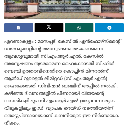
എറണാകുളം : മാസപ്പടി കേസിൽ എൻഫോഴ്‌സ്‌മെന്റ്
ഡയറക്ടറേറ്റിന്റെ അന്വേഷണം തടയണമെന്ന
ആവശ്യവുമായി സി.എം.ആർ.എൽ. കേസിൽ
അന്വേഷണം തുടരാമെന്ന ഹൈക്കോടതി സിംഗിൾ
ബെഞ്ച് ഉത്തരവിനെതിരെ കൊച്ചിൻ മിനറൽസ്
ആൻഡ് റൂട്ടൈൽ ലിമിറ്റഡ് (സി.എം.ആർ.എൽ)
ഹൈക്കോടതി ഡിവിഷൻ ബഞ്ചിന് അപ്പീൽ നൽകി.
കഴിഞ്ഞ ദിവസങ്ങളിൽ പിണറായി വിജയന്റെ
വസതികളിലും സി.എം.ആർ.എൽ ഉദ്യോഗസ്ഥരുടെ
വീടുകളിലും ഇ.ഡി വ്യാപക റെയ്ഡ് നടത്തിയതിന്
തൊട്ടുപിന്നാലെയാണ് കമ്പനിയുടെ ഈ നിർണായക
നീക്കം.