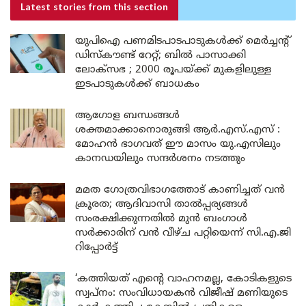
Latest stories
from this section
യുപിഐ പണമിടപാടപാടുകൾക്ക് മെർച്ചന്റ്
ഡിസ്കൗണ്ട് റേറ്റ്; ബിൽ പാസാക്കി
ലോക്സഭ ; 2000 രൂപയ്ക്ക് മുകളിലുള്ള
ഇടപാടുകൾക്ക് ബാധകം
ആഗോള ബന്ധങ്ങൾ
ശക്തമാക്കാനൊരുങ്ങി ആർ.എസ്.എസ് :
മോഹൻ ഭാഗവത് ഈ മാസം യു.എസിലും
കാനഡയിലും സന്ദർശനം നടത്തും
മമത ഗോത്രവിഭാഗത്തോട് കാണിച്ചത് വൻ
ക്രൂരത; ആദിവാസി താൽപ്പര്യങ്ങൾ
സംരക്ഷിക്കുന്നതിൽ മുൻ ബംഗാൾ
സർക്കാരിന് വൻ വീഴ്ച പറ്റിയെന്ന് സി.എ.ജി
റിപ്പോർട്ട്
‘കത്തിയത് എന്റെ വാഹനമല്ല, കോടികളുടെ
സ്വപ്നം: സംവിധായകൻ വിജീഷ് മണിയുടെ