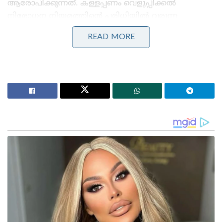
ആരോപിക്കുന്നത്. കള്ളപ്പണം വെളുപ്പിക്കൽ
നിരോധന നിയമത്തിന്റെ പരിധിയിൽ വരുന്ന
യാതൊരുവിധ കുറ്റകൃത്യങ്ങളും ഈ സാമ്പത്തിക
READ MORE
ഇടപാടിൽ നടന്നിട്ടില്ലാത്തതിനാൽ കേസിൽ
ഇടപെടാൻ ഇ.ഡിക്ക് നിയമപരമായ അധികാരമില്ല
എന്നും ഹർജിയിൽ സൂചിപ്പിക്കുന്നു.
Stories you may like
എ.ഐ ഉള്ളടക്കങ്ങൾക്ക് കടുത്ത
നിയന്ത്രണങ്ങളുമായി കേന്ദ്രസർക്കാർ ; ഐ.ടി
നിയമങ്ങളിൽ ഭേദഗതി വരുത്തി
12 വയസ്സുകാരിയെ പ്രതിഷേധത്തിനായി
കൊണ്ടുവന്നു; അഭിജീത് ദിപ്കെ, സൗരവ് ദാസ്
എന്നിവർക്കെതിരെ പോക്സോ കേസെടുക്കണമെന്ന്
പരാതിയുമായി അഭിഭാഷക
പിണറായി വിജയന്റെ മകൾ വീണ വിജയന്റെ