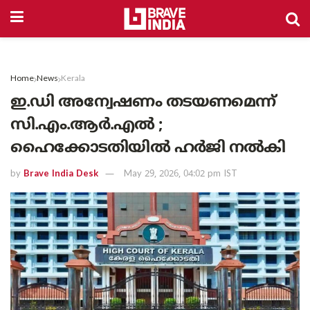
Home
News
Kerala
ഇ.ഡി അന്വേഷണം തടയണമെന്ന്
സി.എം.ആർ.എൽ ;
ഹൈക്കോടതിയിൽ ഹർജി നൽകി
by
Brave India Desk
May 29, 2026, 04:02 pm IST