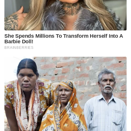
ഉടമസ്ഥതയിലുള്ള ‘എക്‌സാലോജിക് സൊല്യൂഷൻസ്’
എന്ന ഐടി കമ്പനിക്ക്, കൃത്യമായ യാതൊരു
സേവനങ്ങളും നൽകാതെ സി.എം.ആർ.എൽ കമ്പനി
1.72 കോടി രൂപ നൽകിയെന്നാണ് കേസിന്റെ
ആധാരം. നേരത്തെ ഇ.ഡി അന്വേഷണം
റദ്ദാക്കണമെന്നും കേന്ദ്ര ഏജൻസി രജിസ്റ്റർ ചെയ്ത
ഇ.സി.ഐ.ആർ തള്ളണമെന്നും ആവശ്യപ്പെട്ട്
സി.എം.ആർ.എൽ മാനേജിങ് ഡയറക്ടർ എസ്.എൻ.
ശശിധരൻ കർത്ത ഉൾപ്പെടെയുള്ള ഉദ്യോഗസ്ഥർ
നൽകിയ ഹർജികൾ ജസ്റ്റിസ് ടി.ആർ. രവി
അധ്യക്ഷനായ സിംഗിൾ ബെഞ്ച് പൂർണ്ണമായും
തള്ളിയിരുന്നു.
Tags:
CMRL
cmrl-hexa logic case
Pinarayi Vijayan
kerala high court
ED
veena vijayan