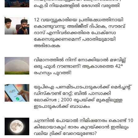
ഐ.ടി നിയമങ്ങളിൽ ഭേദഗതി വരുത്തി
12 വയസ്സുകാരിയെ പ്രതിഷേധത്തിനായി
കൊണ്ടുവന്നു; അഭിജീത് ദിപ്കെ, സൗരവ്
ദാസ് എന്നിവർക്കെതിരെ പോക്സോ
കേസെടുക്കണമെന്ന് പരാതിയുമായി
അഭിഭാഷക
വിമാനത്തിൽ നിന്ന് നോക്കിയാൽ മഴവില്ല്
ഒരു ഫുൾ റൗണ്ടാണ്! ആകാശത്തെ 42°
രഹസ്യം പുറത്ത്!
യുപിഐ പണമിടപാടപാടുകൾക്ക് മെർച്ചന്റ്
ഡിസ്കൗണ്ട് റേറ്റ്; ബിൽ പാസാക്കി
ലോക്സഭ ; 2000 രൂപയ്ക്ക് മുകളിലുള്ള
ഇടപാടുകൾക്ക് ബാധകം
ചന്ദ്രനിൽ പോയാൽ നിമിഷനേരം കൊണ്ട് 10
കിലോയാകും! ഭാരം കുറയ്ക്കാൻ ഇതിലും
വലിയ ട്രിക്ക് വേറെയുണ്ടോ?