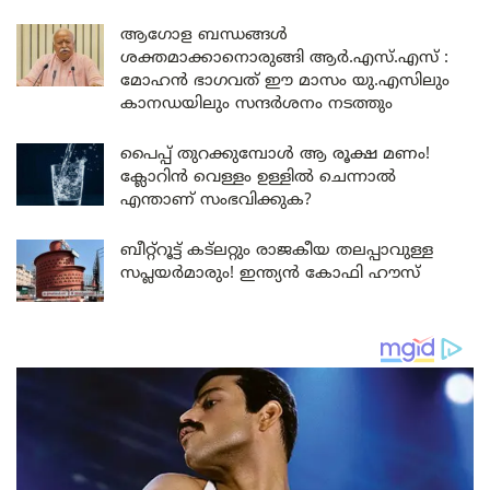
ആഗോള ബന്ധങ്ങൾ
ശക്തമാക്കാനൊരുങ്ങി ആർ.എസ്.എസ് :
മോഹൻ ഭാഗവത് ഈ മാസം യു.എസിലും
കാനഡയിലും സന്ദർശനം നടത്തും
പൈപ്പ് തുറക്കുമ്പോൾ ആ രൂക്ഷ മണം!
ക്ലോറിൻ വെള്ളം ഉള്ളിൽ ചെന്നാൽ
എന്താണ് സംഭവിക്കുക?
ബീറ്റ്‌റൂട്ട് കട്‌ലറ്റും രാജകീയ തലപ്പാവുള്ള
സപ്ലയർമാരും! ഇന്ത്യൻ കോഫി ഹൗസ്