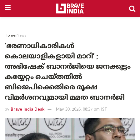
Home
News
‘ഭരണാധികാരികൾ
കൊലയാളികളായി മാറി’ ;
അഭിഷേക് ബാനർജിയെ ജനക്കൂട്ടം
കയ്യേറ്റം ചെയ്തതിൽ
ബിജെപിക്കെതിരെ രൂക്ഷ
വിമർശനവുമായി മമത ബാനർജി
by
Brave India Desk
May 30, 2026, 08:37 pm IST