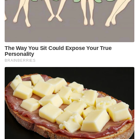
Tags:
west bengal
trinamool congress
mamata bannerjee
abhishek bannerjee