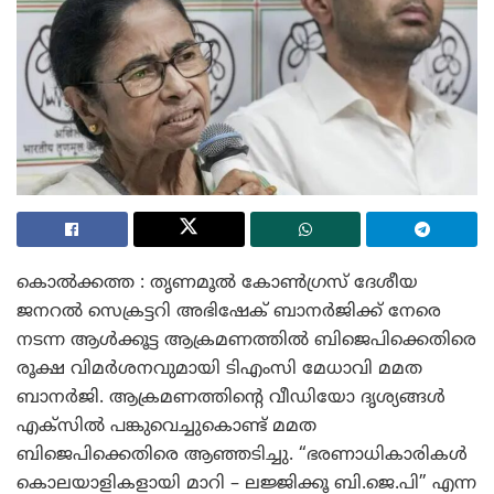
കൊൽക്കത്ത : തൃണമൂൽ കോൺഗ്രസ് ദേശീയ
ജനറൽ സെക്രട്ടറി അഭിഷേക് ബാനർജിക്ക് നേരെ
നടന്ന ആൾക്കൂട്ട ആക്രമണത്തിൽ ബിജെപിക്കെതിരെ
രൂക്ഷ വിമർശനവുമായി ടിഎംസി മേധാവി മമത
ബാനർജി. ആക്രമണത്തിന്റെ വീഡിയോ ദൃശ്യങ്ങൾ
എക്സിൽ പങ്കുവെച്ചുകൊണ്ട് മമത
ബിജെപിക്കെതിരെ ആഞ്ഞടിച്ചു. “ഭരണാധികാരികൾ
കൊലയാളികളായി മാറി – ലജ്ജിക്കൂ ബി.ജെ.പി” എന്ന