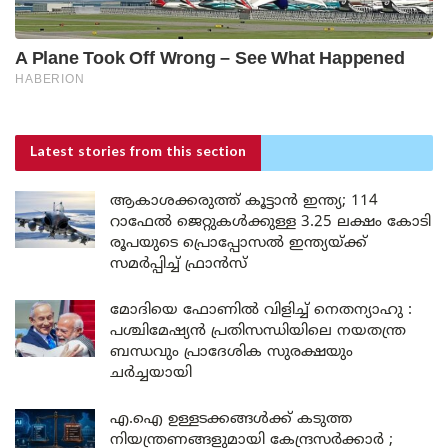
Latest stories
from this section
ആകാശക്കരുത്ത് കൂട്ടാൻ ഇന്ത്യ; 114
റാഫേൽ ജെറ്റുകൾക്കുള്ള 3.25 ലക്ഷം കോടി
രൂപയുടെ പ്രൊപ്പോസൽ ഇന്ത്യയ്ക്ക്
സമർപ്പിച്ച് ഫ്രാൻസ്
മോദിയെ ഫോണിൽ വിളിച്ച് നെതന്യാഹു :
പശ്ചിമേഷ്യൻ പ്രതിസന്ധിയിലെ നയതന്ത്ര
ബന്ധവും പ്രാദേശിക സുരക്ഷയും
ചർച്ചയായി
എ.ഐ ഉള്ളടക്കങ്ങൾക്ക് കടുത്ത
നിയന്ത്രണങ്ങളുമായി കേന്ദ്രസർക്കാർ ;