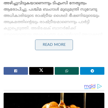
അഴിച്ചുവിടുകയാണെന്നും ടിഎംസി നേതൃത്വം
ആരോപിച്ചു. പശ്ചിമ ബംഗാൾ മുഖ്യമന്ത്രി സുവേന്ദു
അധികാരിയുടെ രാഷ്ട്രീയ ശൈലി ഭീഷണിയുടെയും
അക്രമത്തിന്റെയും രാഷ്ട്രീയമാണെന്നും പാർട്ടി
കുറ്റപ്പെടുത്തി. അഭിഷേക് ബാനർജിക്ക്
നേരെയുണ്ടായ അക്രമത്തെ കോൺഗ്രസ് അധ്യക്ഷൻ
മല്ലികാർജുൻ ഖാർഗെയും സമാജ്‌വാദി പാർട്ടി
READ MORE
അധ്യക്ഷൻ അഖിലേഷ് യാദവും ശക്തമായി
അപലപിച്ചു.
Stories you may like
മുതിർന്ന പോലീസ് ഉദ്യോഗസ്ഥനെ മർദ്ദിച്ചു, ഇൽതിജ
മുഫ്തിക്കെതിരെ കേസ്: വനിതാ പോലീസ് കയ്യേറ്റം
ചെയ്തതെന്ന് പി.ഡി.പി.
ആർ.ജി കർ കേസ്: തെളിവ് നശിപ്പിക്കലിൽ സമഗ്ര
അന്വേഷണത്തിന് പ്രത്യേക സി.ബി.ഐ സംഘത്തെ
നിയോഗിച്ച് കൽക്കട്ട ഹൈക്കോടതി