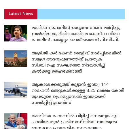
Latest News
മുതിർന്ന പോലീസ് ഉദ്യോഗസ്ഥനെ മർദ്ദിച്ചു,
ഇൽതിജ മുഫ്തിക്കെതിരെ കേസ്: വനിതാ
പോലീസ് കയ്യേറ്റം ചെയ്തതെന്ന് പി.ഡി.പി.
ആർ.ജി കർ കേസ്: തെളിവ് നശിപ്പിക്കലിൽ
സമഗ്ര അന്വേഷണത്തിന് പ്രത്യേക
സി.ബി.ഐ സംഘത്തെ നിയോഗിച്ച്
കൽക്കട്ട ഹൈക്കോടതി
ആകാശക്കരുത്ത് കൂട്ടാൻ ഇന്ത്യ; 114
റാഫേൽ ജെറ്റുകൾക്കുള്ള 3.25 ലക്ഷം കോടി
രൂപയുടെ പ്രൊപ്പോസൽ ഇന്ത്യയ്ക്ക്
സമർപ്പിച്ച് ഫ്രാൻസ്
മോദിയെ ഫോണിൽ വിളിച്ച് നെതന്യാഹു :
പശ്ചിമേഷ്യൻ പ്രതിസന്ധിയിലെ നയതന്ത്ര
ബന്ധവും പ്രാദേശിക സുരക്ഷയും