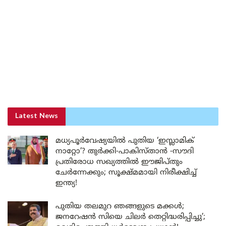
Latest News
മധ്യപൂർവേഷ്യയിൽ പുതിയ ‘ഇസ്ലാമിക്
നാറ്റോ’? തുർക്കി-പാകിസ്താൻ -സൗദി
പ്രതിരോധ സഖ്യത്തിൽ ഈജിപ്തും
ചേർന്നേക്കും; സൂക്ഷ്മമായി നിരീക്ഷിച്ച്
ഇന്ത്യ!
പുതിയ തലമുറ ഞങ്ങളുടെ മക്കൾ;
ജനറേഷൻ സിയെ ചിലർ തെറ്റിദ്ധരിപ്പിച്ചു’;