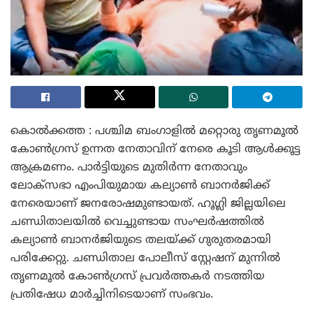
കൊൽക്കത്ത : പശ്ചിമ ബംഗാളിൽ മറ്റൊരു തൃണമൂൽ
കോൺഗ്രസ് ഉന്നത നേതാവിന് നേരെ കൂടി ആൾക്കൂട്ട
ആക്രമണം. പാർട്ടിയുടെ മുതിർന്ന നേതാവും
ലോക്‌സഭാ എംപിയുമായ കല്യാൺ ബാനർജിക്ക്
നേരെയാണ് ജനരോഷമുണ്ടായത്. ഹൂഗ്ലി ജില്ലയിലെ
ചണ്ഡിതാലയിൽ വെച്ചുണ്ടായ സംഘർഷത്തിൽ
കല്യാൺ ബാനർജിയുടെ തലയ്ക്ക് ഗുരുതരമായി
പരിക്കേറ്റു. ചണ്ഡിതാല പോലീസ് സ്റ്റേഷന് മുന്നിൽ
തൃണമൂൽ കോൺഗ്രസ് പ്രവർത്തകർ നടത്തിയ
പ്രതിഷേധ മാർച്ചിനിടെയാണ് സംഭവം.