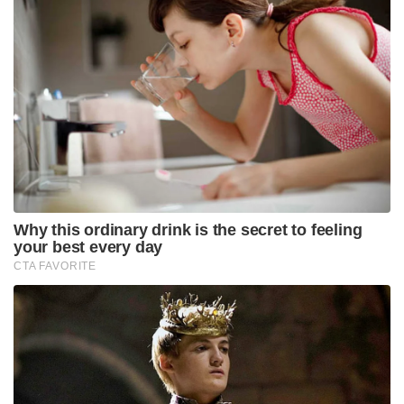
ഗൂഢാലോചനയുണ്ടെന്ന് പരിക്കേറ്റ കല്യാൺ ബാനർജി
ആരോപിച്ചു. ജനാധിപത്യപരമായ പ്രതിഷേധങ്ങൾക്ക്
നേരെ നടക്കുന്ന ആസൂത്രിത ആക്രമണമാണിതെന്നും
അദ്ദേഹം കുറ്റപ്പെടുത്തി.
Tags:
west bengal
trinamool congress
kalyan bannerjee
kalyan bannerjee attacked