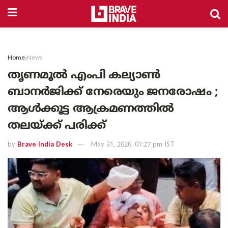
Home
News
തൃണമൂൽ എംപി കല്യാൺ
ബാനർജിക്ക് നേരെയും ജനരോഷം ;
ആൾക്കൂട്ട ആക്രമണത്തിൽ
തലയ്ക്ക് പരിക്ക്
by
Brave India Desk
May 31, 2026, 01:27 pm IST