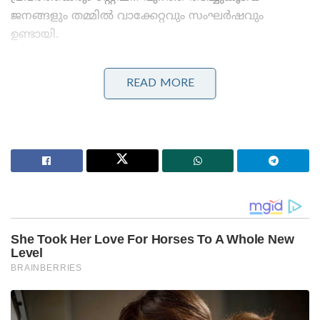
ജനങ്ങളും തമ്മിൽ വാക്കേറ്റവും സംഘർഷവും
ഉണ്ടായി.
Stories you may like
READ MORE
മധ്യപൂർവേഷ്യയിൽ പുതിയ ‘ഇസ്ലാമിക് നാറ്റോ’?
തുർക്കി-പാകിസ്താൻ -സൗദി പ്രതിരോധ സഖ്യത്തിൽ
ഈജിപ്തും ചേർന്നേക്കും; സൂക്ഷ്മമായി നിരീക്ഷിച്ച്
ഇന്ത്യ!
പുതിയ തലമുറ ഞങ്ങളുടെ മക്കൾ; ജനറേഷൻ സിയെ
ചിലർ തെറ്റിദ്ധരിപ്പിച്ചു’; വെളിപ്പെടുത്തി ധർമ്മേന്ദ്ര
പ്രധാൻ!
തുടർന്നുണ്ടായ കല്ലേറിൽ തലയ്ക്ക് മുറിവേറ്റ
അദ്ദേഹത്തെ ഉടൻ തന്നെ സുരക്ഷാ ഉദ്യോഗസ്ഥരും
പാർട്ടി പ്രവർത്തകരും ചേർന്ന് അദ്ദേഹത്തെ
അടുത്തുള്ള ആശുപത്രിയിലേക്ക് മാറ്റി.
ആക്രമണത്തിന് പിന്നിൽ കൃത്യമായ രാഷ്ട്രീയ