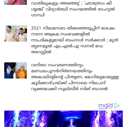
വാതിലുകളും അടഞ്ഞു’ ; ‘ഛാത്രോം കീ
ഗൂഞ്ച്’ വിദ്യാർത്ഥി സംഗമത്തിൽ രാഹുൽ
ഗാന്ധി
2021 നിയമസഭാ തിരഞ്ഞെടുപ്പിന് ശേഷം
നടന്ന അക്രമ സംഭവങ്ങളിൽ
നടപടികളുമായി ബംഗാൾ സർക്കാർ ; മുൻ
തൃണമൂൽ എം.എൽ.എ സനത് ഡേ
അറസ്റ്റിൽ
വനിതാ സംവരണത്തിനും
മണ്ഡലപുനർനിർണയത്തിനും
അകാലിദളിന്റെ പിന്തുണ; മോദിയുമായുള്ള
കൂടിക്കാഴ്ചയ്ക്ക് പിന്നാലെ നിലപാട്
വ്യക്തമാക്കി സുഖ്ബീർ സിങ് ബാദൽ