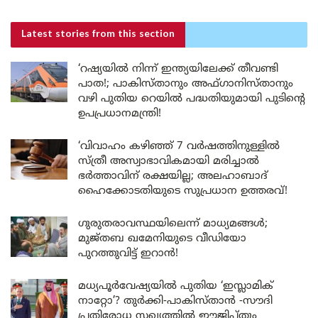
Latest stories
from this section
‘റഷ്യയിൽ നിന്ന് ഇന്ത്യയിലേക്ക് തീവണ്ടി
പാത!; പാകിസ്താനും അഫ്ഗാനിസ്താനും
വഴി പുതിയ റെയിൽ പദ്ധതിയുമായി പുടിന്റെ
ഉപപ്രധാനമന്ത്രി!
‘വിവാഹം കഴിഞ്ഞ് 7 വർഷത്തിനുള്ളിൽ
സ്ത്രീ അസ്വാഭാവികമായി മരിച്ചാൽ
ഭർത്താവിന് രക്ഷയില്ല; അലഹാബാദ്
ഹൈക്കോടതിയുടെ സുപ്രധാന ഉത്തരവ്!
ഗുരുതരാവസ്ഥയിലെന്ന് മാധ്യമങ്ങൾ;
മുജ്തബ ഖമേനിയുടെ വീഡിയോ
പുറത്തുവിട്ട് ഇറാൻ!
മധ്യപൂർവേഷ്യയിൽ പുതിയ ‘ഇസ്ലാമിക്
നാറ്റോ’? തുർക്കി-പാകിസ്താൻ -സൗദി
പ്രതിരോധ സഖ്യത്തിൽ ഈജിപ്തും