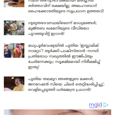
സ്ത്രീ അസ്വാഭാവികമായി മരിച്ചാൽ
ഭർത്താവിന് രക്ഷയില്ല; അലഹാബാദ്
ഹൈക്കോടതിയുടെ സുപ്രധാന ഉത്തരവ്!
ഗുരുതരാവസ്ഥയിലെന്ന് മാധ്യമങ്ങൾ;
മുജ്തബ ഖമേനിയുടെ വീഡിയോ
പുറത്തുവിട്ട് ഇറാൻ!
മധ്യപൂർവേഷ്യയിൽ പുതിയ ‘ഇസ്ലാമിക്
നാറ്റോ’? തുർക്കി-പാകിസ്താൻ -സൗദി
പ്രതിരോധ സഖ്യത്തിൽ ഈജിപ്തും
ചേർന്നേക്കും; സൂക്ഷ്മമായി നിരീക്ഷിച്ച്
ഇന്ത്യ!
പുതിയ തലമുറ ഞങ്ങളുടെ മക്കൾ;
ജനറേഷൻ സിയെ ചിലർ തെറ്റിദ്ധരിപ്പിച്ചു’;
വെളിപ്പെടുത്തി ധർമ്മേന്ദ്ര പ്രധാൻ!