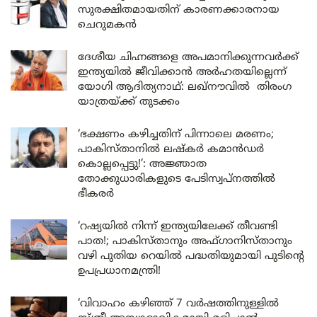
സുരക്ഷിതമായതിന് കാരണക്കാരനായ
ചെറുമകൻ
ദേശീയ ചിഹ്നങ്ങളെ അപമാനിക്കുന്നവർക്ക്
ഇന്ത്യയിൽ ജീവിക്കാൻ അർഹതയില്ലെന്ന്
യോഗി ആദിത്യനാഥ്: ലഖ്‌നൗവിൽ തിരംഗ
യാത്രയ്ക്ക് തുടക്കം
‘ഭക്ഷണം കഴിച്ചതിന് പിന്നാലെ മരണം;
പാകിസ്താനിൽ ലഷ്കർ കമാൻഡർ
കൊല്ലപ്പെട്ടു!’: അജ്ഞാത
തോക്കുധാരികളുടെ പേടിസ്വപ്നത്തിൽ
ഭീകരർ
‘റഷ്യയിൽ നിന്ന് ഇന്ത്യയിലേക്ക് തീവണ്ടി
പാത!; പാകിസ്താനും അഫ്ഗാനിസ്താനും
വഴി പുതിയ റെയിൽ പദ്ധതിയുമായി പുടിന്റെ
ഉപപ്രധാനമന്ത്രി!
‘വിവാഹം കഴിഞ്ഞ് 7 വർഷത്തിനുള്ളിൽ