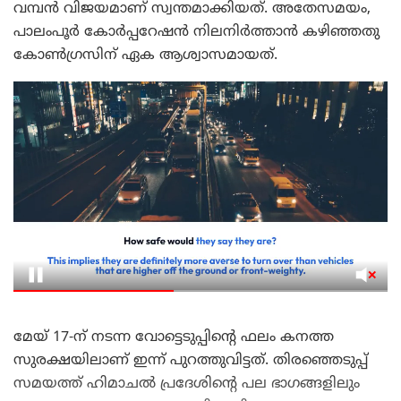
വമ്പൻ വിജയമാണ് സ്വന്തമാക്കിയത്. അതേസമയം,
പാലംപൂർ കോർപ്പറേഷൻ നിലനിർത്താൻ കഴിഞ്ഞതു
കോൺഗ്രസിന് ഏക ആശ്വാസമായത്.
മേയ് 17-ന് നടന്ന വോട്ടെടുപ്പിന്റെ ഫലം കനത്ത
സുരക്ഷയിലാണ് ഇന്ന് പുറത്തുവിട്ടത്. തിരഞ്ഞെടുപ്പ്
സമയത്ത് ഹിമാചൽ പ്രദേശിന്റെ പല ഭാഗങ്ങളിലും