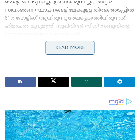
മഴയും കൊടുങ്കാറ്റും ഉണ്ടായിരുന്നിട്ടും, തദ്ദേശ
സ്വയംഭരണ സ്ഥാപനങ്ങളിലേക്കുള്ള തിരഞ്ഞെടുപ്പിൽ
81% പോളിംഗ് ആയിരുന്നു രേഖപ്പെടുത്തിയിരുന്നത്.
ഹിമാചൽ മുഖ്യമന്ത്രി സുഖ്‌വിന്ദർ സിംഗ് സുഖുവിന്റെ
നേതൃത്വത്തിലുള്ള കോൺഗ്രസ്
സർക്കാരിനെതിരെയുള്ള ജനവികാരമാണ് ഫലമെന്ന്
READ MORE
ബിജെപി അവകാശപ്പെട്ടു.
Stories you may like
ദേശീയ ചിഹ്നങ്ങളെ അപമാനിക്കുന്നവർക്ക് ഇന്ത്യയിൽ
ജീവിക്കാൻ അർഹതയില്ലെന്ന് യോഗി ആദിത്യനാഥ്:
ലഖ്‌നൗവിൽ തിരംഗ യാത്രയ്ക്ക് തുടക്കം
‘ഭക്ഷണം കഴിച്ചതിന് പിന്നാലെ മരണം;
പാകിസ്താനിൽ ലഷ്കർ കമാൻഡർ കൊല്ലപ്പെട്ടു!’:
അജ്ഞാത തോക്കുധാരികളുടെ പേടിസ്വപ്നത്തിൽ
ഭീകരർ