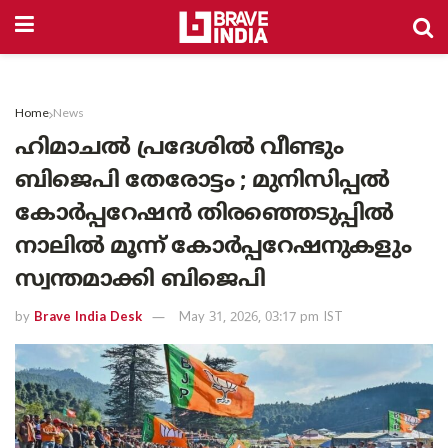
Home
News
ഹിമാചൽ പ്രദേശിൽ വീണ്ടും
ബിജെപി തേരോട്ടം ; മുനിസിപ്പൽ
കോർപ്പറേഷൻ തിരഞ്ഞെടുപ്പിൽ
നാലിൽ മൂന്ന് കോർപ്പറേഷനുകളും
സ്വന്തമാക്കി ബിജെപി
by
Brave India Desk
May 31, 2026, 03:17 pm IST