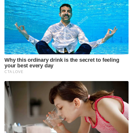
ഈ തദ്ദേശ തെരഞ്ഞെടുപ്പ് ഫലം വരാനിരിക്കുന്ന
നിയമസഭാ-ലോക്സഭാ രാഷ്ട്രീയ ചലനങ്ങളിൽ
ഇരുപാർട്ടികൾക്കും നിർണ്ണായകമായ സൂചനയാണ്
നൽകുന്നത്. ഭരണം കൈയ്യാളിയിട്ടും തദ്ദേശീയ
തലത്തിൽ മൂന്ന് പ്രധാന നഗരങ്ങൾ നഷ്ടപ്പെട്ടത്
കോൺഗ്രസ് ക്യാമ്പുകളിൽ വലിയ ചർച്ചകൾക്ക്
വഴിവെച്ചിട്ടുണ്ട്.
Tags:
BJP
himachal pradesh corporation election
himachal pradesh BJP