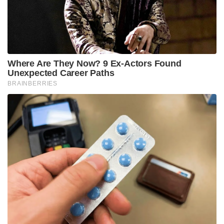
അഭിഷേകിനും കനത്ത തിരിച്ചടിയാകും. മുങ്ങുന്ന
കപ്പലിൽ നിന്ന് നേതാക്കളെ രക്ഷിക്കാൻ ചിലർ
ശ്രമിക്കുന്നുണ്ടെങ്കിലും, അതൊന്നും ഫലവത്താകുന്നില്ല
എന്നതാണ് നിലവിലെ സ്ഥിതി.
Tags:
tmc
mamatha banarjee
Abhishek banarjee