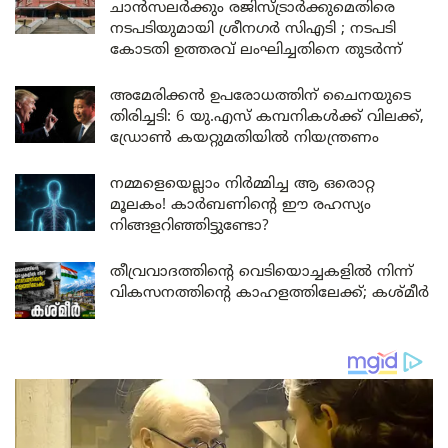
ചാൻസലർക്കും രജിസ്ട്രാർക്കുമെതിരെ
നടപടിയുമായി ശ്രീനഗർ സിഎടി ; നടപടി
കോടതി ഉത്തരവ് ലംഘിച്ചതിനെ തുടർന്ന്
അമേരിക്കൻ ഉപരോധത്തിന് ചൈനയുടെ
തിരിച്ചടി: 6 യു.എസ് കമ്പനികൾക്ക് വിലക്ക്,
ഡ്രോൺ കയറ്റുമതിയിൽ നിയന്ത്രണം
നമ്മളെയെല്ലാം നിർമ്മിച്ച ആ ഒരൊറ്റ
മൂലകം! കാർബണിന്റെ ഈ രഹസ്യം
നിങ്ങളറിഞ്ഞിട്ടുണ്ടോ?
തീവ്രവാദത്തിന്റെ വെടിയൊച്ചകളിൽ നിന്ന്
വികസനത്തിന്റെ കാഹളത്തിലേക്ക്; കശ്മീർ