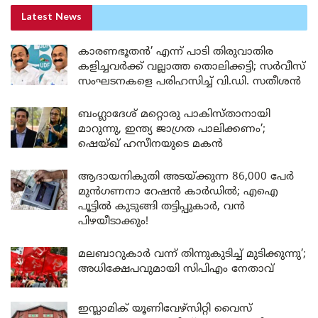
Latest News
കാരണഭൂതൻ’ എന്ന് പാടി തിരുവാതിര
കളിച്ചവർക്ക് വല്ലാത്ത തൊലിക്കട്ടി; സർവീസ്
സംഘടനകളെ പരിഹസിച്ച് വി.ഡി. സതീശൻ
ബംഗ്ലാദേശ് മറ്റൊരു പാകിസ്താനായി
മാറുന്നു, ഇന്ത്യ ജാഗ്രത പാലിക്കണം’;
ഷെയ്ഖ് ഹസീനയുടെ മകൻ
ആദായനികുതി അടയ്ക്കുന്ന 86,000 പേർ
മുൻഗണനാ റേഷൻ കാർഡിൽ; എഐ
പൂട്ടിൽ കുടുങ്ങി തട്ടിപ്പുകാർ, വൻ
പിഴയീടാക്കും!
മലബാറുകാർ വന്ന് തിന്നുകുടിച്ച് മുടിക്കുന്നു’;
അധിക്ഷേപവുമായി സിപിഎം നേതാവ്
ഇസ്ലാമിക് യൂണിവേഴ്സിറ്റി വൈസ്