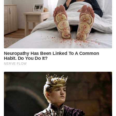
ബി.ജെ.പിയുമായി ചർച്ചകൾ നടത്തുന്നുണ്ടെന്നും
റിപ്പോർട്ടുകളുണ്ട്.
പാർട്ടിയുടെ പേര് സൂചിപ്പിക്കുന്നതുപോലെ തന്നെ
‘തട്ടുത്തട്ടിലുള്ള’ (Grassroots) ജനങ്ങളിൽ
നിന്നുതന്നെയാണ് ഏറ്റവും വലിയ തിരിച്ചടി വരുന്നത്.
പലയിടങ്ങളിലും ജനങ്ങൾ ടി.എം.സി നേതാക്കളെ
തടയുകയും പ്രതിഷേധിക്കുകയും ചെയ്യുന്നു.
അഭിഷേക് ബാനർജി സോനാർപ്പൂരിൽ സന്ദർശനം
നടത്തിയപ്പോൾ നേരെ മുട്ടയും ചെരിപ്പും ഏറുണ്ടായി.
ജനങ്ങളുടെ ഈ കടുത്ത രോഷം തങ്ങളുടെ രാഷ്ട്രീയ
ഭാവിയെ ബാധിക്കുമെന്ന ഭീതിയിലാണ് ഭൂരിഭാഗം
നേതാക്കളും.
ഭൂരിഭാഗം എം.എൽ.എമാരും എം.പിമാരും തൃണമൂൽ
വിടാൻ തീരുമാനിച്ചാൽ, പാർട്ടിയുടെ പേരും ചിഹ്നവും
സംബന്ധിച്ച് തിരഞ്ഞെടുപ്പ് കമ്മീഷനെ സമീപിക്കാൻ
വിമതർക്ക് സാധിക്കും. ഇത് മമത ബാനർജിക്കും