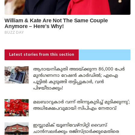
Latest stories
from this section
ആദായനികുതി അടയ്ക്കുന്ന 86,000 പേർ
മുൻഗണനാ റേഷൻ കാർഡിൽ; എഐ
പൂട്ടിൽ കുടുങ്ങി തട്ടിപ്പുകാർ, വൻ
പിഴയീടാക്കും!
മലബാറുകാർ വന്ന് തിന്നുകുടിച്ച് മുടിക്കുന്നു’;
അധിക്ഷേപവുമായി സിപിഎം നേതാവ്
ഇസ്ലാമിക് യൂണിവേഴ്സിറ്റി വൈസ്
ചാൻസലർക്കും രജിസ്ട്രാർക്കുമെതിരെ