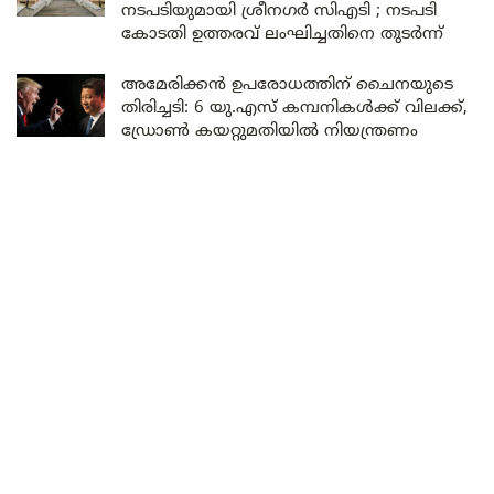
നടപടിയുമായി ശ്രീനഗർ സിഎടി ; നടപടി
കോടതി ഉത്തരവ് ലംഘിച്ചതിനെ തുടർന്ന്
അമേരിക്കൻ ഉപരോധത്തിന് ചൈനയുടെ
തിരിച്ചടി: 6 യു.എസ് കമ്പനികൾക്ക് വിലക്ക്,
ഡ്രോൺ കയറ്റുമതിയിൽ നിയന്ത്രണം