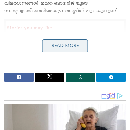
വിമർശനങ്ങൾ. മമത ബാനർജിയുടെ
നേതൃത്വത്തിനെതിരെയും അതൃപ്തി പുകയുന്നുണ്ട്.
Stories you may like
കാരണഭൂതൻ’ എന്ന് പാടി തിരുവാതിര കളിച്ചവർക്ക്
READ MORE
വല്ലാത്ത തൊലിക്കട്ടി; സർവീസ് സംഘടനകളെ
പരിഹസിച്ച് വി.ഡി. സതീശൻ
ബംഗ്ലാദേശ് മറ്റൊരു പാകിസ്താനായി മാറുന്നു, ഇന്ത്യ
ജാഗ്രത പാലിക്കണം’; ഷെയ്ഖ് ഹസീനയുടെ മകൻ
പാർട്ടിയിലെ 80 എം.എൽ.എമാരിൽ 50-ലധികം പേർ
വിമത നേതാക്കളുമായി കൂടിക്കാഴ്ച
നടത്തിയതായാണ് റിപ്പോർട്ട്. മമതയും അഭിഷേകും
വിളിച്ച യോഗത്തിൽ പങ്കെടുത്തത് വെറും 20
എം.എൽ.എമാർ മാത്രമാണ്. വിവിധ തദ്ദേശ
സ്ഥാപനങ്ങളിലെ നൂറോളം കൗൺസിലർമാർ
ഇതിനകം രാജിവെച്ചിട്ടുണ്ട്. നിരവധി നേതാക്കൾ