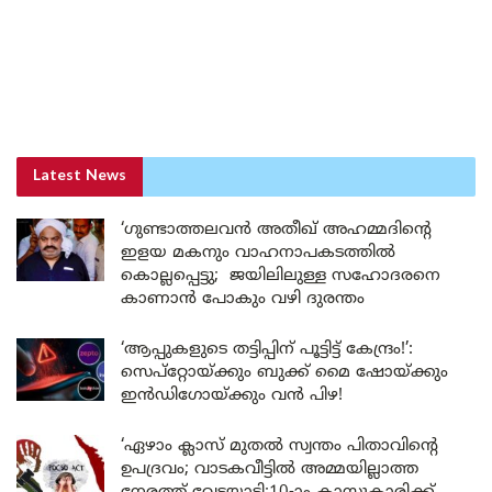
Latest News
‘ഗുണ്ടാത്തലവൻ അതീഖ് അഹമ്മദിന്റെ
ഇളയ മകനും വാഹനാപകടത്തിൽ
കൊല്ലപ്പെട്ടു; ജയിലിലുള്ള സഹോദരനെ
കാണാൻ പോകും വഴി ദുരന്തം
‘ആപ്പുകളുടെ തട്ടിപ്പിന് പൂട്ടിട്ട് കേന്ദ്രം!’:
സെപ്റ്റോയ്ക്കും ബുക്ക് മൈ ഷോയ്ക്കും
ഇൻഡിഗോയ്ക്കും വൻ പിഴ!
‘ഏഴാം ക്ലാസ് മുതൽ സ്വന്തം പിതാവിന്റെ
ഉപദ്രവം; വാടകവീട്ടിൽ അമ്മയില്ലാത്ത