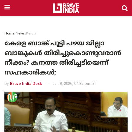
Home
News
Kerala
കേരള ബാങ്ക് പൂട്ടി പഴയ ജില്ലാ
ബാങ്കുകൾ തിരിച്ചുകൊണ്ടുവരാൻ
നീക്കം? കനത്ത തിരിച്ചടിയെന്ന്
സഹകാരികൾ;
by
Brave India Desk
Jun 9, 2026, 04:35 pm IST