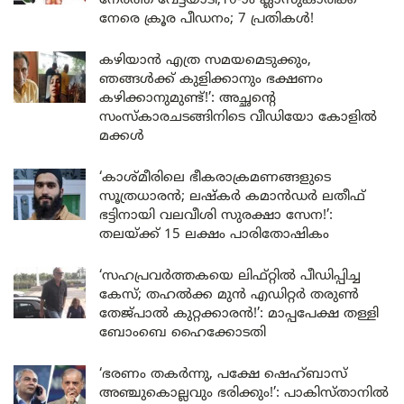
നേരത്ത് വേട്ടയാടി;10-ാം ക്ലാസുകാരിക്ക്
നേരെ ക്രൂര പീഡനം; 7 പ്രതികൾ!
കഴിയാൻ എത്ര സമയമെടുക്കും,
ഞങ്ങൾക്ക് കുളിക്കാനും ഭക്ഷണം
കഴിക്കാനുമുണ്ട്!’: അച്ഛന്റെ
സംസ്കാരചടങ്ങിനിടെ വീഡിയോ കോളിൽ
മക്കൾ
‘കാശ്മീരിലെ ഭീകരാക്രമണങ്ങളുടെ
സൂത്രധാരൻ; ലഷ്കർ കമാൻഡർ ലതീഫ്
ഭട്ടിനായി വലവീശി സുരക്ഷാ സേന!’:
തലയ്ക്ക് 15 ലക്ഷം പാരിതോഷികം
‘സഹപ്രവർത്തകയെ ലിഫ്റ്റിൽ പീഡിപ്പിച്ച
കേസ്; തഹൽക്ക മുൻ എഡിറ്റർ തരുൺ
തേജ്പാൽ കുറ്റക്കാരൻ!’: മാപ്പപേക്ഷ തള്ളി
ബോംബെ ഹൈക്കോടതി
‘ഭരണം തകർന്നു, പക്ഷേ ഷെഹ്ബാസ്
അഞ്ചുകൊല്ലവും ഭരിക്കും!’: പാകിസ്താനിൽ