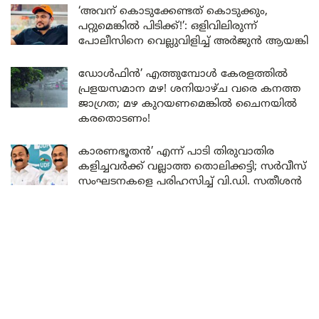
‘അവന് കൊടുക്കേണ്ടത് കൊടുക്കും,
പറ്റുമെങ്കിൽ പിടിക്ക്!’: ഒളിവിലിരുന്ന്
പോലീസിനെ വെല്ലുവിളിച്ച് അർജുൻ ആയങ്കി
ഡോൾഫിൻ’ എത്തുമ്പോൾ കേരളത്തിൽ
പ്രളയസമാന മഴ! ശനിയാഴ്ച വരെ കനത്ത
ജാഗ്രത; മഴ കുറയണമെങ്കിൽ ചൈനയിൽ
കരതൊടണം!
കാരണഭൂതൻ’ എന്ന് പാടി തിരുവാതിര
കളിച്ചവർക്ക് വല്ലാത്ത തൊലിക്കട്ടി; സർവീസ്
സംഘടനകളെ പരിഹസിച്ച് വി.ഡി. സതീശൻ