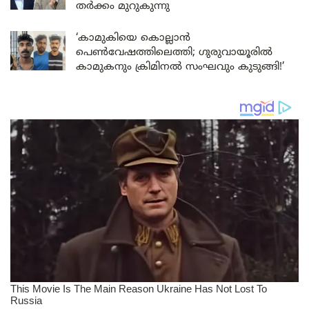
തർക്കം മുറുകുന്നു
‘കാമുകിയെ കൊല്ലാൻ
പെൺവേഷത്തിലെത്തി; ഗുരുവായൂരിൽ
കാമുകനും ക്രിമിനൽ സംഘവും കുടുങ്ങി!’