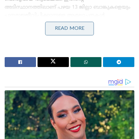
അടിസ്ഥാനത്തിലാണ് പഴയ 13 ജില്ലാ ബാങ്കുകളെയും
പുനരുജ്ജീവിപ്പിക്കാനുള്ള ആലോചനകൾ
അണിയറയിൽ സജീവമായിരിക്കുന്നത്.
READ MORE
Stories you may like
‘ഏഴാം ക്ലാസ് മുതൽ സ്വന്തം പിതാവിന്റെ ഉപദ്രവം;
വാടകവീട്ടിൽ അമ്മയില്ലാത്ത നേരത്ത് വേട്ടയാടി;10-ാം
ക്ലാസുകാരിക്ക് നേരെ ക്രൂര പീഡനം; 7 പ്രതികൾ!
‘കാമുകിയെ കൊല്ലാൻ പെൺവേഷത്തിലെത്തി;
ഗുരുവായൂരിൽ കാമുകനും ക്രിമിനൽ സംഘവും
കുടുങ്ങി!’
എന്നാൽ, റിസർവ് ബാങ്കിന്റെ (RBI) പ്രത്യേക
അനുമതിയോടെ 13 ജില്ലാ സഹകരണ ബാങ്കുകളെ
പരസ്പരം ലയിപ്പിച്ച് നിയമപരമായ എല്ലാ
നടപടിക്രമങ്ങളും പൂർത്തിയാക്കി രൂപീകരിച്ച കേരള