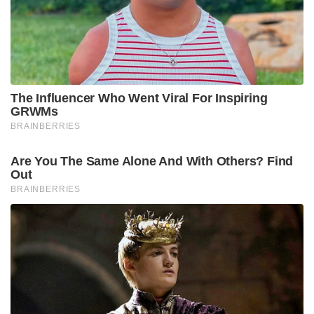
ബാങ്കിൽ നിന്നും ഇനി ഒരു തിരിച്ചുപോക്ക് അത്ര
എളുപ്പമല്ലെന്നാണ് ബാങ്കിന്റെ നിലവിലെ നേതൃത്വവും
ഒരുവിഭാഗം ഉദ്യോഗസ്ഥരും ചൂണ്ടിക്കാണിക്കുന്നത്.
ലയന പ്രക്രിയ പൂർത്തിയായി ബാങ്ക് ഒരു വലിയ
പൊതുസംവിധാനമായി മാറിയ സാഹചര്യത്തിൽ,
അതിനെ വീണ്ടും വിഭജിച്ച് പഴയ പടിയാക്കുന്നത്
സാങ്കേതികമായും നിയമപരമായും കടുത്ത
പ്രായോഗിക ബുദ്ധിമുട്ടുകൾ സൃഷ്ടിക്കും.
ആർബിഐയുടെ കർശനമായ മാർഗ്ഗനിർദ്ദേശങ്ങൾ
മറികടന്ന് ഇത്തരമൊരു തിരിച്ചുപോക്ക് നടത്തിയാൽ
അത് സഹകരണ മേഖലയുടെ വിശ്വാസ്യതയെത്തന്നെ
ബാധിക്കുമെന്ന മുന്നറിയിപ്പും ഇവർ നൽകുന്നുണ്ട്.
Tags:
Kerala bank