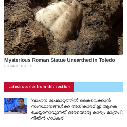
Latest stories
from this section
‘വാഹന രൂപമാറ്റത്തിൽ കൈവെക്കാൻ
സംസ്ഥാനങ്ങൾക്ക് അധികാരമില്ല; ആകെ
ചെയ്യാനാവുന്നത് ഒരേയൊരു കാര്യം മാത്രം!’:
നിതിൻ ഗഡ്കരി